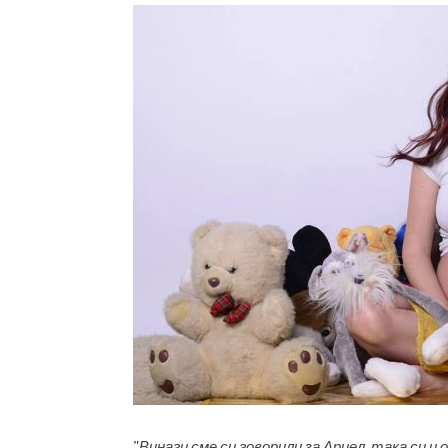
"Винаги сме си говорили за Ариел, така си и 