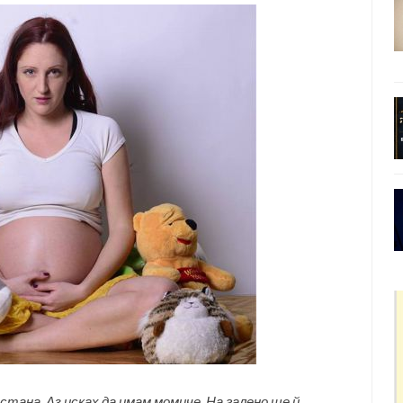
остана. Аз исках да имам момиче. На галено ще й