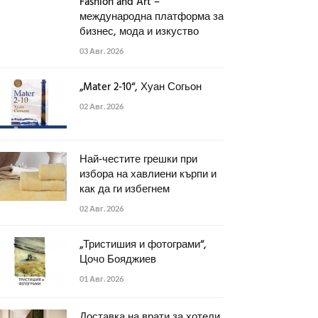
Fashion and Art –
международна платформа за
бизнес, мода и изкуство
03 Авг. 2026
„Mater 2-10“, Хуан Согьон
02 Авг. 2026
Най-честите грешки при
избора на хавлиени кърпи и
как да ги избегнем
02 Авг. 2026
„Тристишия и фотограми“,
Цочо Бояджиев
01 Авг. 2026
Доставка на врати за хотели