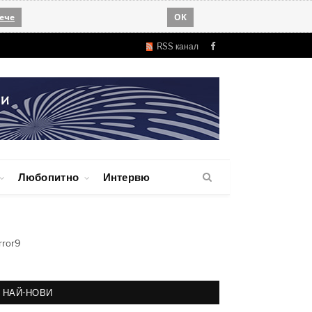
ече
OK
RSS канал
Facebook
Любопитно
Интервю
rror9
НАЙ-НОВИ