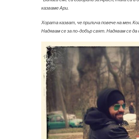
казваме Ари.
Хората казват, че прилича повече на мен. Ко
Надявам се за по-добър
свят. Надявам се да