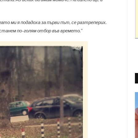
гато ми я подадоха за първи път, се разтреперих.
 станем по-голям отбор във времето."