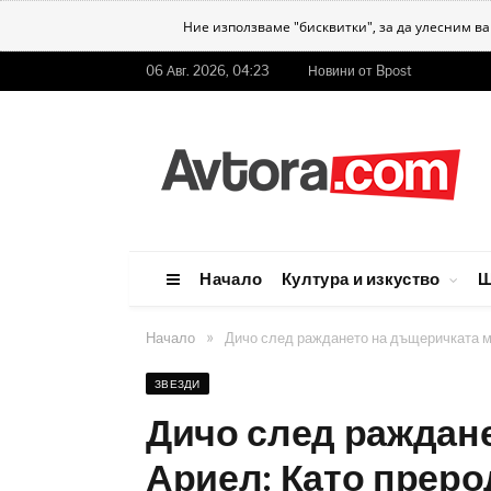
Ние използваме "бисквитки", за да улесним в
06 Авг. 2026, 04:23
Новини от Bpost
Начало
Култура и изкуство
Ш
»
Начало
Дичо след раждането на дъщеричката м
ЗВЕЗДИ
Дичо след раждан
Ариел: Като прер