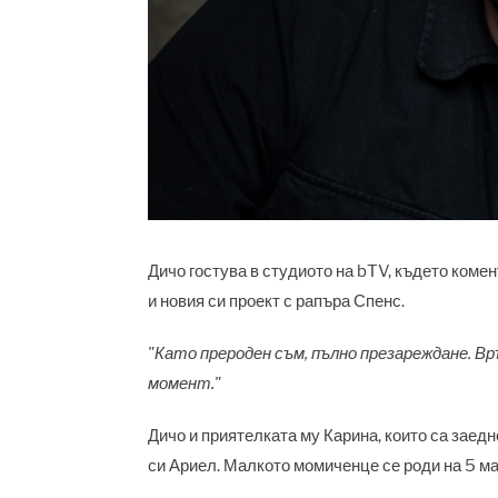
Дичо гостува в студиото на bTV, където комен
и новия си проект с рапъра Спенс.
"Като прероден съм, пълно презареждане. Вр
момент."
Дичо и приятелката му Карина, които са заед
си Ариел. Малкото момиченце се роди на 5 ма