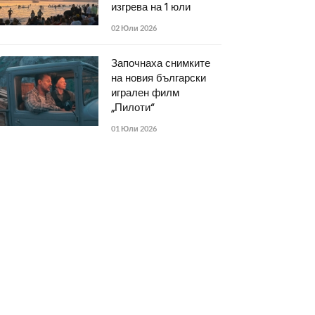
изгрева на 1 юли
02 Юли 2026
Започнаха снимките
на новия български
игрален филм
„Пилоти“
01 Юли 2026