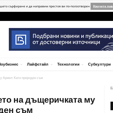
ашето сърфиране и да направим престоя ви по-ползотворен
Научете пов
оубизнес
Лайфстайл
Технологии
Субкултури
у Ариел: Като прероден съм
E
ето на дъщеричката му
оден съм