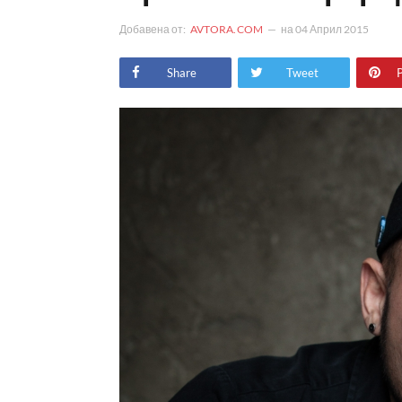
Добавена от:
AVTORA.COM
на
04 Април 2015
Share
Tweet
P