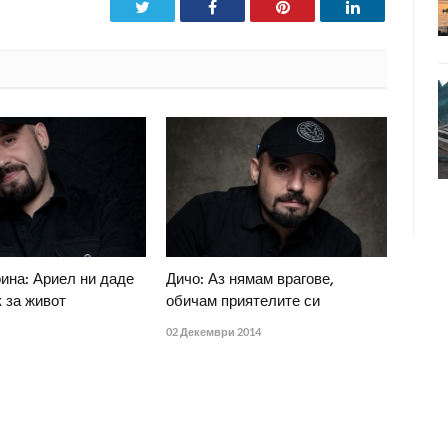
Twitter
Facebook
Pinterest
LinkedIn
ина: Ариел ни даде
Дичо: Аз нямам врагове,
 за живот
обичам приятелите си
02 Декември 2014