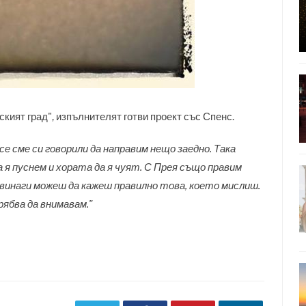
кият град", изпълнителят готви проект със Спенс.
все сме си говорили да направим нещо заедно. Така
 я пуснем и хората да я чуят. С Прея също правим
а винаги можеш да кажеш правилно това, което мислиш.
рябва да внимавам."