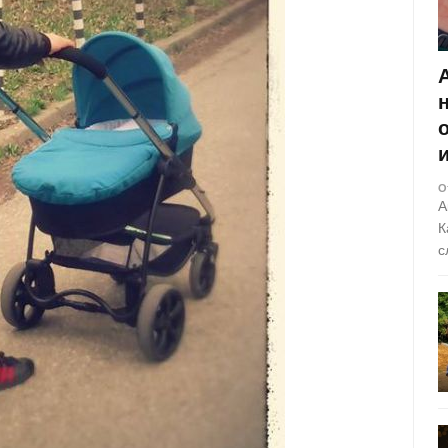
О
А
К
с