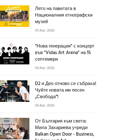
Лято на паветата в
Националния етнографски
музей
05 Авг. 2026
"Нова генерация" с концерт
във "Vidas Art Arena" на 15
септември
04 Авг. 2026
D2 и Део отново се събраха!
Чуйте новата им песен
„Свобода“!
04 Авг. 2026
От България към света:
Мила Захариева учреди
Balkan Open Door - Business,