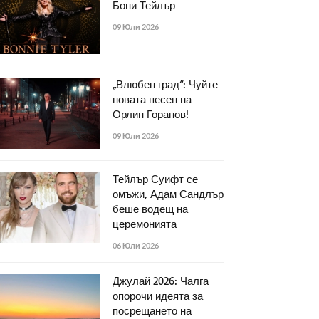
Бони Тейлър
09 Юли 2026
„Влюбен град“: Чуйте
новата песен на
Орлин Горанов!
09 Юли 2026
Тейлър Суифт се
омъжи, Адам Сандлър
беше водещ на
церемонията
06 Юли 2026
Джулай 2026: Чалга
опорочи идеята за
посрещането на