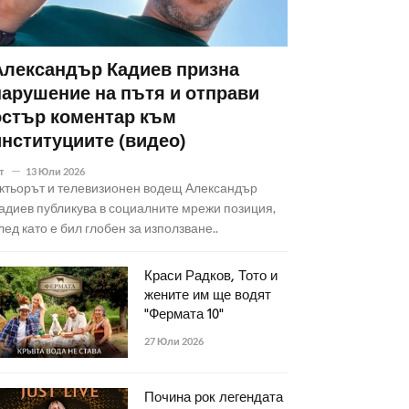
Александър Кадиев призна
нарушение на пътя и отправи
остър коментар към
институциите (видео)
т
13 Юли 2026
ктьорът и телевизионен водещ Александър
адиев публикува в социалните мрежи позиция,
лед като е бил глобен за използване..
Краси Радков, Тото и
жените им ще водят
"Фермата 10"
27 Юли 2026
Почина рок легендата