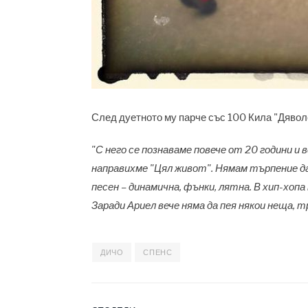
След дуетното му парче със 100 Кила "Дяволс
"С него се познаваме повече от 20 години и 
направихме "Цял живот". Нямам търпение да
песен – динамична, фънки, лятна. В хип-хоп
Заради Ариел вече няма да пея някои неща, т
ДИЧО
СПЕНС