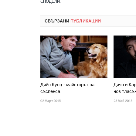
СПОДЕЛИ.
СВЪРЗАНИ
ПУБЛИКАЦИИ
Дийн Кунц - майсторът на
Дичо и Кар
съспенса
нов тласък
02 Март 2015
23 Май 2015