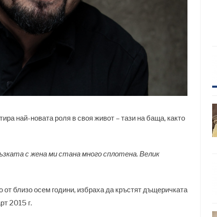
тира най-новата роля в своя живот – тази на баща, както
ъзката с жена ми стана много сплотена. Велик
но от близо осем години, избраха да кръстят дъщеричката
рт 2015 г.