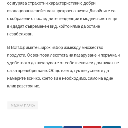
осигурява страхотни характеристики с добри
изолационни свойства и прекрасна визия. Дизайните са
съобразени с последните тенденции в модния свят и ще
ви дадат съвременен вид, който няма да остане
незабелязан.
В Bolf.bg имате широк избор измежду множество
продукти. Освен това лекотата на пазаруване и поръчка и
удобството да пазарувате от собствения си дом никак не
са за пренебрегване. Общо взето, тук ще успеете да
намерите всичко, което ви е необходимо, само на един
клик разстояние.
МЪЖКА ПАРКА