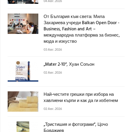
04 Авг. 2026
От България към света: Мила
Захариева учреди Balkan Open Door -
Business, Fashion and Art –
международна платформа за бизнес,
мода и изкуство
03 Авг. 2026
„Mater 2-10“, Хуан Согьон
02 Авг. 2026
Най-честите грешки при избора на
хавлиени кърпи и как да ги избегнем
02 Авг. 2026
„Тристишия и фотограми“, Цочо
Бояджиев