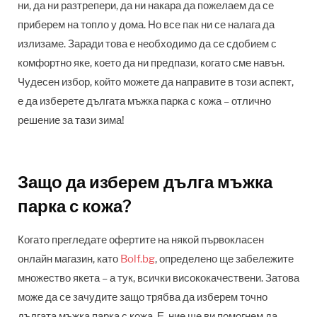
ни, да ни разтрепери, да ни накара да пожелаем да се
приберем на топло у дома. Но все пак ни се налага да
излизаме. Заради това е необходимо да се сдобием с
комфортно яке, което да ни предпази, когато сме навън.
Чудесен избор, който можете да направите в този аспект,
е да изберете дългата мъжка парка с кожа – отлично
решение за тази зима!
Защо да изберем дълга мъжка
парка с кожа?
Когато прегледате офертите на някой първокласен
онлайн магазин, като
Bolf.bg
, определено ще забележите
множество якета – а тук, всички висококачествени. Затова
може да се зачудите защо трябва да изберем точно
дългата мъжка парка с кожа. Е, ние ще ви помогнем да