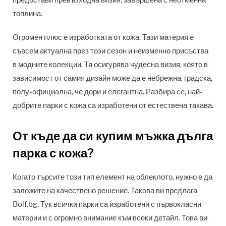
предостави превъзходна визия, завършена с неотменна
топлина.
Огромен плюс е изработката от кожа. Тази материя е
съвсем актуална през този сезон и неизменно присъства
в модните колекции. Тя осигурява чудесна визия, която в
зависимост от самия дизайн може да е небрежна, градска,
полу-официална, че дори и елегантна. Разбира се, най-
добрите парки с кожа са изработени от естествена такава.
От къде да си купим мъжка дълга
парка с кожа?
Когато търсите този тип елемент на облеклото, нужно е да
заложите на качествено решение. Такова ви предлага
Bolf.bg. Тук всички парки са изработени с първокласни
материи и с огромно внимание към всеки детайл. Това ви