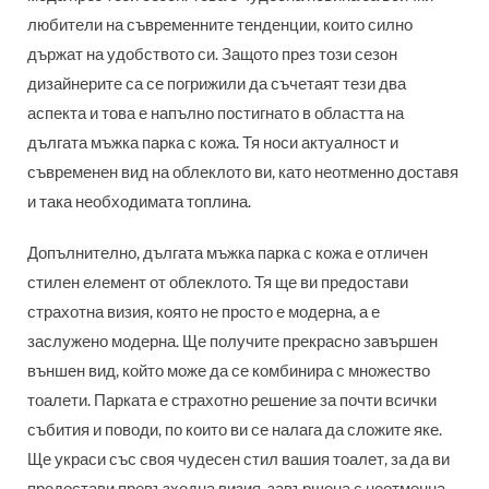
любители на съвременните тенденции, които силно
държат на удобството си. Защото през този сезон
дизайнерите са се погрижили да съчетаят тези два
аспекта и това е напълно постигнато в областта на
дългата мъжка парка с кожа. Тя носи актуалност и
съвременен вид на облеклото ви, като неотменно доставя
и така необходимата топлина.
Допълнително, дългата мъжка парка с кожа е отличен
стилен елемент от облеклото. Тя ще ви предостави
страхотна визия, която не просто е модерна, а е
заслужено модерна. Ще получите прекрасно завършен
външен вид, който може да се комбинира с множество
тоалети. Парката е страхотно решение за почти всички
събития и поводи, по които ви се налага да сложите яке.
Ще украси със своя чудесен стил вашия тоалет, за да ви