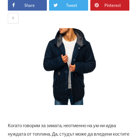
Share
Tweet
Pinterest
+
Когато говорим за зимата, неотменно на ум ни идва
нуждата от топлина. Да, студът може да вледени костите