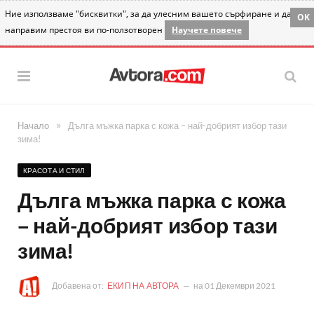
Ние използваме "бисквитки", за да улесним вашето сърфиране и да
OK
направим престоя ви по-ползотворен
Научете повече
»
Начало
Дълга мъжка парка с кожа – най-добрият избор тази
зима!
КРАСОТА И СТИЛ
Дълга мъжка парка с кожа
– най-добрият избор тази
зима!
Добавена от:
ЕКИП НА АВТОРА
на
01 Декември 2021