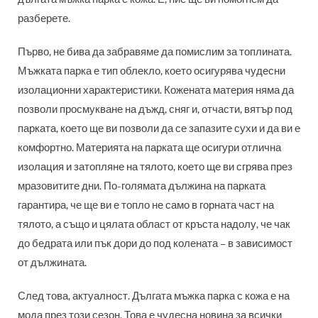
разберете.
Първо, не бива да забравяме да помислим за топлината.
Мъжката парка е тип облекло, което осигурява чудесни
изолационни характеристики. Кожената материя няма да
позволи просмукване на дъжд, сняг и, отчасти, вятър под
парката, което ще ви позволи да се запазите сухи и да ви е
комфортно. Материята на парката ще осигури отлична
изолация и затопляне на тялото, което ще ви сгрява през
мразовитите дни. По-голямата дължина на парката
гарантира, че ще ви е топло не само в горната част на
тялото, а също и цялата област от кръста надолу, че чак
до бедрата или пък дори до под колената – в зависимост
от дължината.
След това, актуалност. Дългата мъжка парка с кожа е на
мода през този сезон. Това е чудесна новина за всички