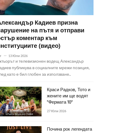
Александър Кадиев призна
нарушение на пътя и отправи
остър коментар към
институциите (видео)
т
13 Юли 2026
ктьорът и телевизионен водещ Александър
адиев публикува в социалните мрежи позиция,
лед като е бил глобен за използване..
Краси Радков, Тото и
жените им ще водят
"Фермата 10"
27 Юли 2026
Почина рок легендата