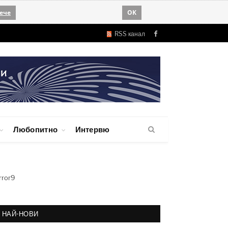
ече
OK
RSS канал
Facebook
Любопитно
Интервю
rror9
НАЙ-НОВИ