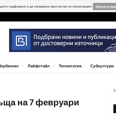
ашето сърфиране и да направим престоя ви по-ползотворен
Научете пов
оубизнес
Лайфстайл
Технологии
Субкултури
E
ъща на 7 февруари