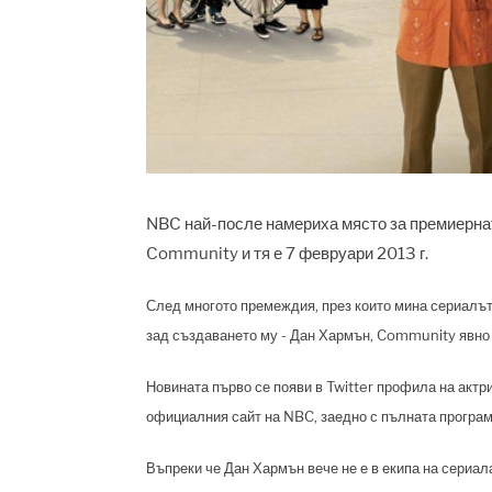
NBC най-после намериха място за премиернат
Community и тя е 7 февруари 2013 г.
След многото премеждия, през които мина сериалът
зад създаването му - Дан Хармън, Community явно 
Новината първо се появи в Twitter профила на актр
официалния сайт на NBC, заедно с пълната програма
Въпреки че Дан Хармън вече не е в екипа на сериал