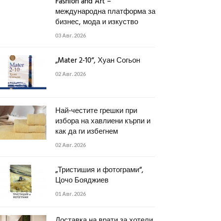
Fashion and Art –
международна платформа за
бизнес, мода и изкуство
03 Авг. 2026
„Mater 2-10“, Хуан Согьон
02 Авг. 2026
Най-честите грешки при
избора на хавлиени кърпи и
как да ги избегнем
02 Авг. 2026
„Тристишия и фотограми“,
Цочо Бояджиев
01 Авг. 2026
Доставка на врати за хотели