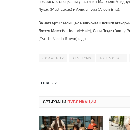
покаже със специални участия от Малкълм Макдауъ
Лукас (Matt Lucas) и Алисън Бри (Alison Brie).
За четвърти сезон ще се завърнат и всички актьори 
Джоел Макхейл (Joel McHale), Дани Пюди (Danny Pu
(Yvette Nicole Brown) и др.
COMMUNITY
KEN JEONG
JOEL MCHALE
СПОДЕЛИ.
СВЪРЗАНИ
ПУБЛИКАЦИИ