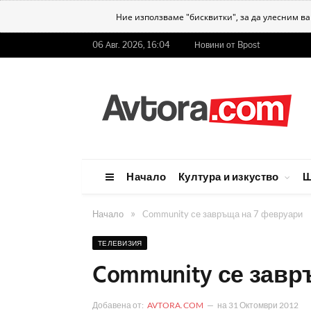
Ние използваме "бисквитки", за да улесним в
06 Авг. 2026, 16:04
Новини от Bpost
Начало
Култура и изкуство
Ш
»
Начало
Community се завръща на 7 февруари
ТЕЛЕВИЗИЯ
Community се завр
Добавена от:
AVTORA.COM
на
31 Октомври 2012