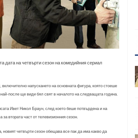
а дата на четвърти сезон на комедийния сериал
, включително напускането на основната фигура, която стоеше
най-после ще види бял свят в началото на следващата година.
исата Ивет Никол Браун, след което беше потвърдена и на
 за втората част от телевизионния сезон.
а, новият четвърти сезон обещава все пак да има какво да