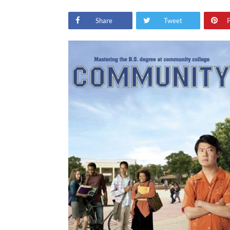
Share
Tweet
P