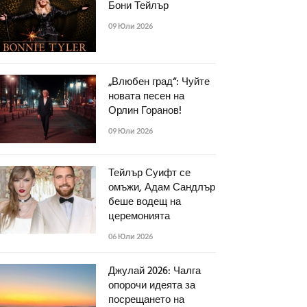
Бони Тейлър
09 Юли 2026
„Влюбен град“: Чуйте
новата песен на
Орлин Горанов!
09 Юли 2026
Тейлър Суифт се
омъжи, Адам Сандлър
беше водещ на
церемонията
06 Юли 2026
Джулай 2026: Чалга
опорочи идеята за
посрещането на