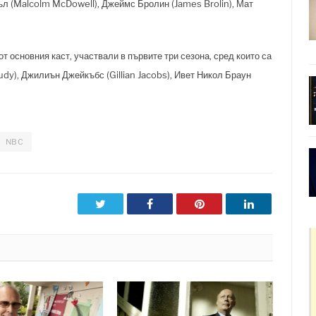
л (Malcolm McDowell), Джеймс Бролин (James Brolin), Мат
от основния каст, участвали в първите три сезона, сред които са
dy), Джилиън Джейкъбс (Gillian Jacobs), Ивет Никол Браун
NBC
Twitter
Facebook
Pinterest
LinkedIn