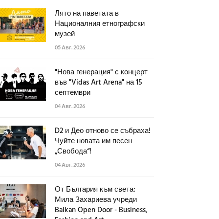
Лято на паветата в
Националния етнографски
музей
05 Авг. 2026
"Нова генерация" с концерт
във "Vidas Art Arena" на 15
септември
04 Авг. 2026
D2 и Део отново се събраха!
Чуйте новата им песен
„Свобода“!
04 Авг. 2026
От България към света:
Мила Захариева учреди
Balkan Open Door - Business,