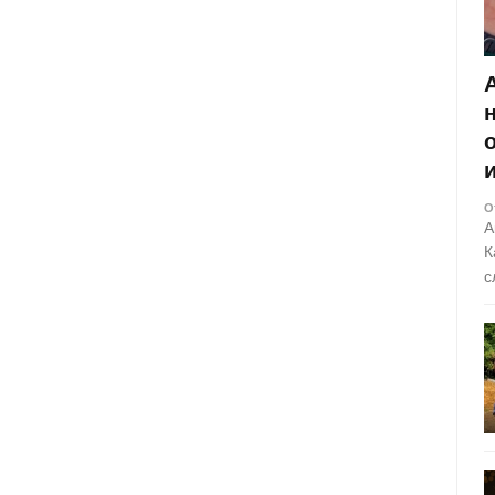
О
А
К
с