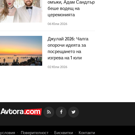
омъжи, Адам Сандлър
беше водещ на
церемонията
06 Юли 2026
Джулай 2026: Чалга
опорочи идеята за
посрещането на
изгрева на 1 юли
02 Юли 2026
Facebook
Twitter
условия
Поверителност
Бисквитки
Контакти