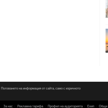
и. Ползването на информация от сайта, само с изричното
За нас
Рекламна тарифа
Профил на аудиторията
Екип
Общи 