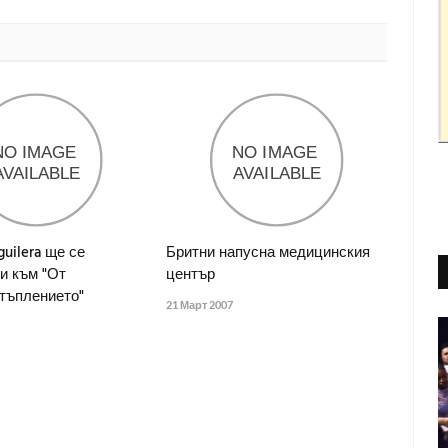
guilera ще се
Бритни напусна медицинския
и към "От
център
тъплението"
21 Март 2007