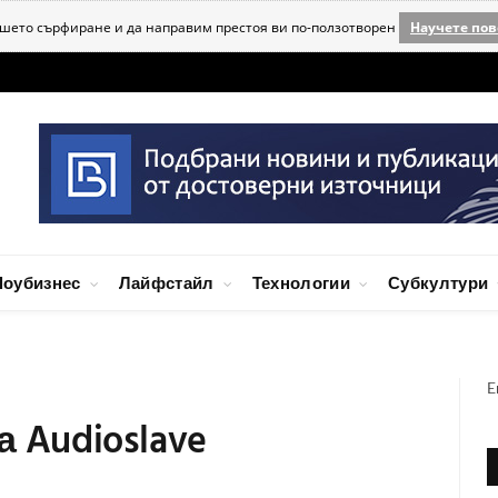
ашето сърфиране и да направим престоя ви по-ползотворен
Научете пов
оубизнес
Лайфстайл
Технологии
Субкултури
E
а Audioslave