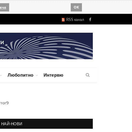
ече
OK
RSS канал
Facebook
Любопитно
Интервю
rror9
НАЙ-НОВИ