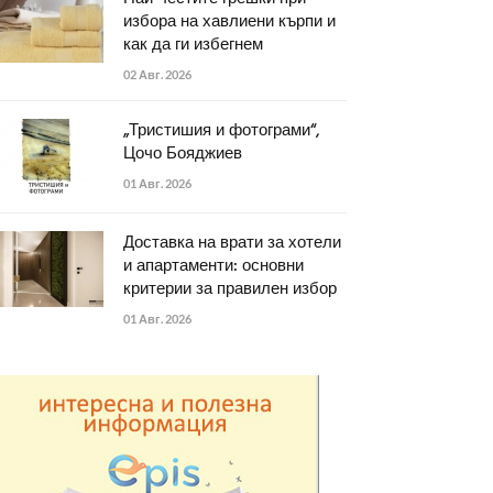
избора на хавлиени кърпи и
как да ги избегнем
02 Авг. 2026
„Тристишия и фотограми“,
Цочо Бояджиев
01 Авг. 2026
Доставка на врати за хотели
и апартаменти: основни
критерии за правилен избор
01 Авг. 2026