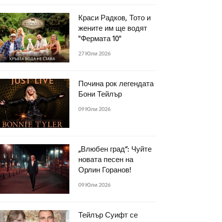
Краси Радков, Тото и
жените им ще водят
"Фермата 10"
27 Юли 2026
Почина рок легендата
Бони Тейлър
09 Юли 2026
„Влюбен град“: Чуйте
новата песен на
Орлин Горанов!
09 Юли 2026
Тейлър Суифт се