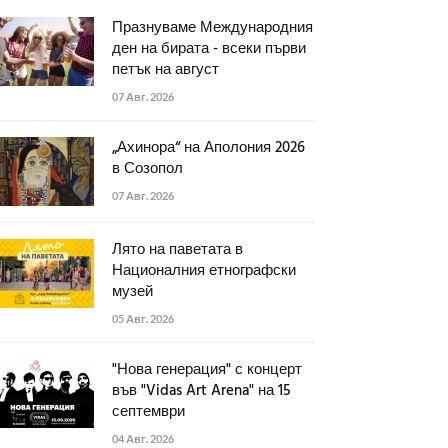
Празнуваме Международния
ден на бирата - всеки първи
петък на август
07 Авг. 2026
„Ахинора“ на Аполония 2026
в Созопол
07 Авг. 2026
Лято на паветата в
Националния етнографски
музей
05 Авг. 2026
"Нова генерация" с концерт
във "Vidas Art Arena" на 15
септември
04 Авг. 2026