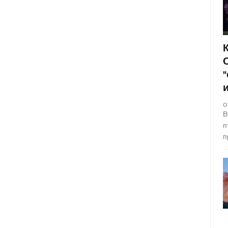
О
В
п
п