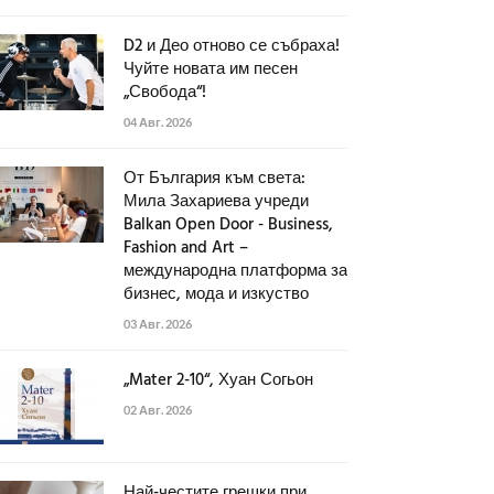
D2 и Део отново се събраха!
Чуйте новата им песен
„Свобода“!
04 Авг. 2026
От България към света:
Мила Захариева учреди
Balkan Open Door - Business,
Fashion and Art –
международна платформа за
бизнес, мода и изкуство
03 Авг. 2026
„Mater 2-10“, Хуан Согьон
02 Авг. 2026
Най-честите грешки при