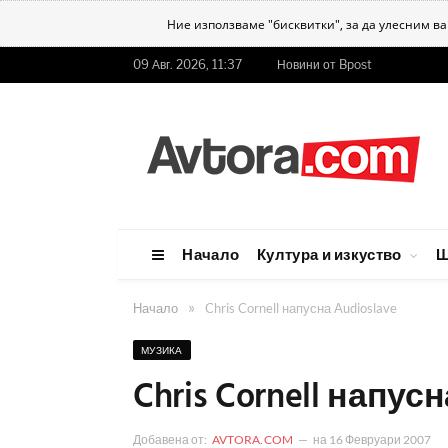
Ние използваме "бисквитки", за да улесним в
09 Авг. 2026, 11:37
Новини от Bpost
Начало
Култура и изкуство
Ш
»
Начало
Chris Cornell напусна Audioslave
МУЗИКА
Chris Cornell напусн
Добавена от:
AVTORA.COM
на
16 Февруари 2007