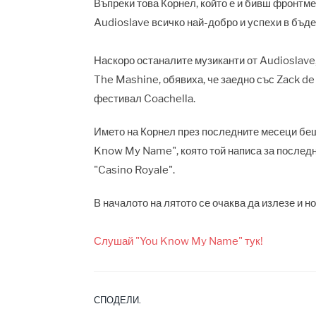
Въпреки това Корнел, който е и бивш фронтм
Audioslave всичко най-добро и успехи в бъд
Наскоро останалите музиканти от Audioslave
The Mashine, обявиха, че заедно със Zack d
фестивал Coachella.
Името на Корнел през последните месеци беше
Know My Name", която той написа за послед
"Casino Royale".
В началото на лятото се очаква да излезе и н
Слушай "You Know My Name" тук!
СПОДЕЛИ.