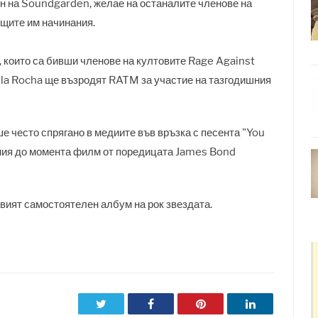
ен на Soundgarden, желае на останалите членове на
ещите им начинания.
, които са бивши членове на култовите Rage Against
e la Rocha ще възродят RATM за участие на тазгодишния
 често спрягано в медиите във връзка с песента "You
ния до момента филм от поредицата James Bond
овият самостоятелен албум на рок звездата.
Twitter
Facebook
Pinterest
LinkedIn