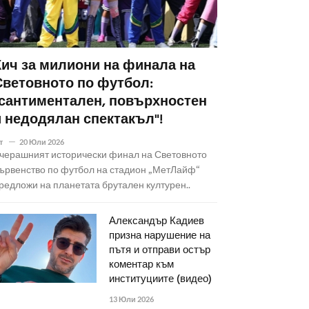
Кич за милиони на финала на
Световното по футбол:
"сантиментален, повърхностен
и недодялан спектакъл"!
т
20 Юли 2026
черашният исторически финал на Световното
ървенство по футбол на стадион „МетЛайф“
редложи на планетата брутален културен..
Александър Кадиев
призна нарушение на
пътя и отправи остър
коментар към
институциите (видео)
13 Юли 2026