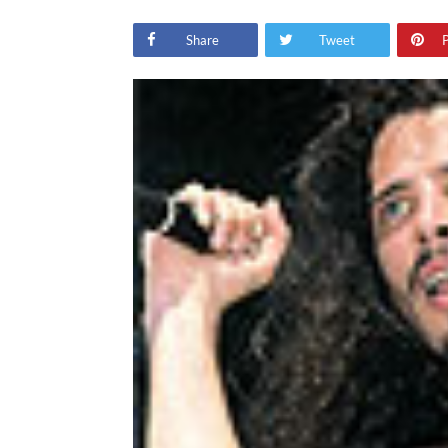
Share
Tweet
P