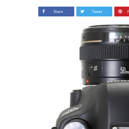
Share
Tweet
P