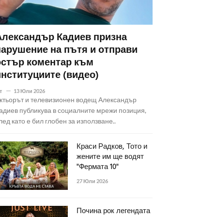
Александър Кадиев призна
нарушение на пътя и отправи
остър коментар към
институциите (видео)
т
13 Юли 2026
ктьорът и телевизионен водещ Александър
адиев публикува в социалните мрежи позиция,
лед като е бил глобен за използване..
Краси Радков, Тото и
жените им ще водят
"Фермата 10"
27 Юли 2026
Почина рок легендата