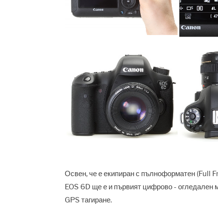
Освен, че е екипиран с пълноформатен (Full 
EOS 6D ще е и първият цифрово - огледален м
GPS тагиране.