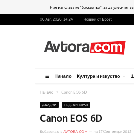
Ние използваме "бисквитки", за да улесним в
06 Авг. 2026, 14:24
Новини от Bpost
Начало
Култура и изкуство
Ш
»
Начало
Canon EOS 6D
ДЖАДЖИ
НЕДЕФИНИРАН
Canon EOS 6D
Добавена от:
AVTORA.COM
на
17 Септември 2012