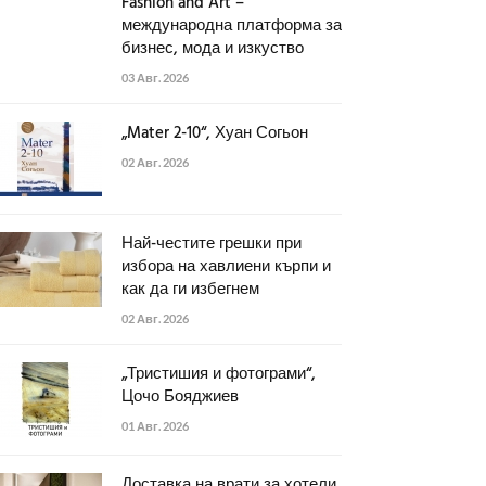
Fashion and Art –
международна платформа за
бизнес, мода и изкуство
03 Авг. 2026
„Mater 2-10“, Хуан Согьон
02 Авг. 2026
Най-честите грешки при
избора на хавлиени кърпи и
как да ги избегнем
02 Авг. 2026
„Тристишия и фотограми“,
Цочо Бояджиев
01 Авг. 2026
Доставка на врати за хотели