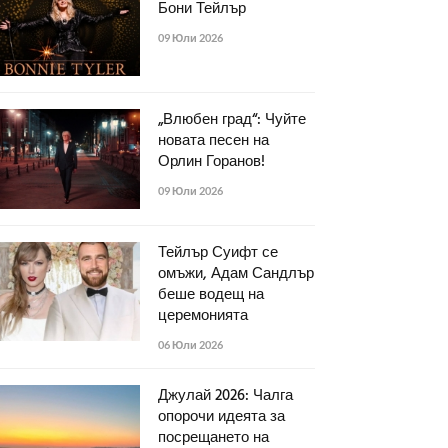
Бони Тейлър
09 Юли 2026
„Влюбен град“: Чуйте
новата песен на
Орлин Горанов!
09 Юли 2026
Тейлър Суифт се
омъжи, Адам Сандлър
беше водещ на
церемонията
06 Юли 2026
Джулай 2026: Чалга
опорочи идеята за
посрещането на