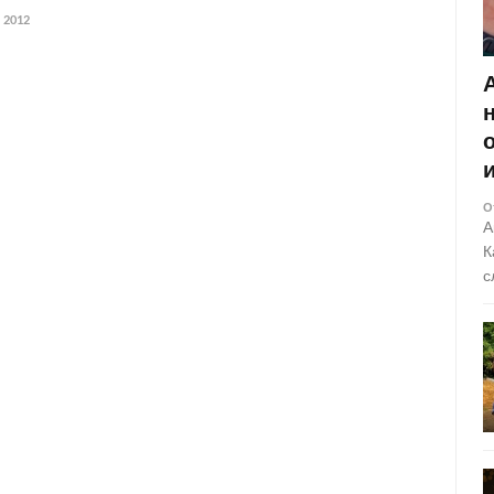
 2012
О
А
К
с