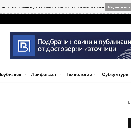
ашето сърфиране и да направим престоя ви по-ползотворен
Научете пов
оубизнес
Лайфстайл
Технологии
Субкултури
E