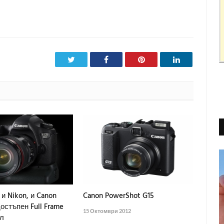
Twitter
Facebook
Pinterest
LinkedIn
и Nikon, и Canon
Canon PowerShot G15
остъпен Full Frame
15 Октомври 2012
л