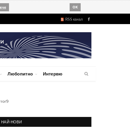
ече
OK
RSS канал
Facebook
Любопитно
Интервю
rror9
НАЙ-НОВИ