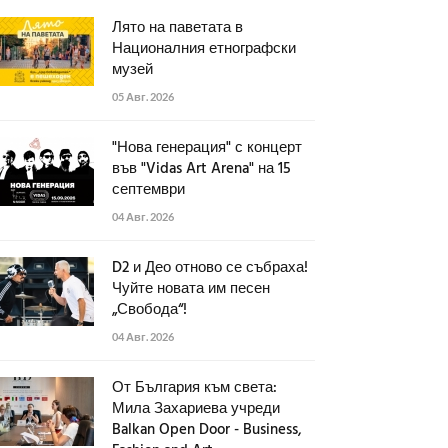
Лято на паветата в
Националния етнографски
музей
05 Авг. 2026
"Нова генерация" с концерт
във "Vidas Art Arena" на 15
септември
04 Авг. 2026
D2 и Део отново се събраха!
Чуйте новата им песен
„Свобода“!
04 Авг. 2026
От България към света:
Мила Захариева учреди
Balkan Open Door - Business,