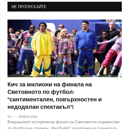
НЕ ПРОПУСКАЙТЕ
Кич за милиони на финала на
Световното по футбол:
"сантиментален, повърхностен и
недодялан спектакъл"!
От
20 Юли 2026
Вчерашният исторически финал на Световното първенство
по футбол на стадион „МетЛайф“ предложи на планетата