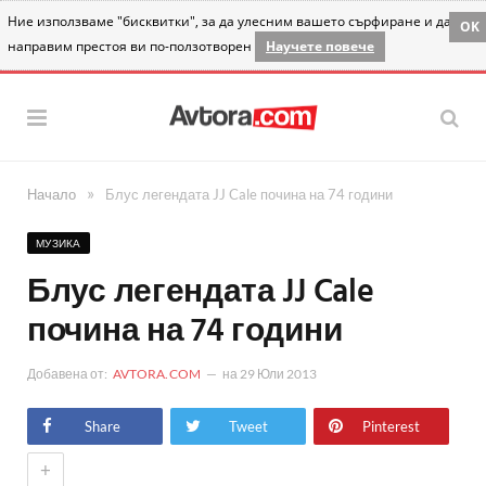
Ние използваме "бисквитки", за да улесним вашето сърфиране и да
OK
направим престоя ви по-ползотворен
Научете повече
»
Начало
Блус легендата JJ Cale почина на 74 години
МУЗИКА
Блус легендата JJ Cale
почина на 74 години
Добавена от:
AVTORA.COM
на
29 Юли 2013
Share
Tweet
Pinterest
+