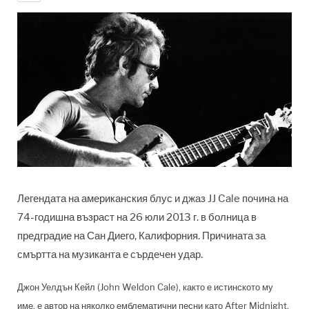
Легендата на американския блус и джаз JJ Cale почина на
74-годишна възраст на 26 юли 2013 г. в болница в
предградие на Сан Диего, Калифорния. Причината за
смъртта на музиканта е сърдечен удар.
Джон Уелдън Кейл (John Weldon Cale), както е истинското му
име, е автор на няколко емблематични песни като After Midnight,