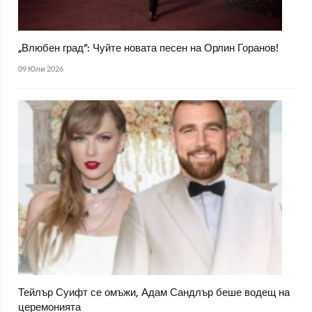
„Влюбен град“: Чуйте новата песен на Орлин Горанов!
09 Юли 2026
Тейлър Суифт се омъжи, Адам Сандлър беше водещ на
церемонията