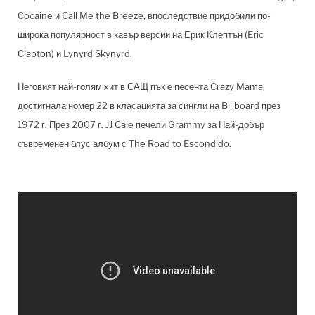
Cocaine и Call Me the Breeze, впоследствие придобили по-
широка популярност в кавър версии на Ерик Клептън (Eric
Clapton) и Lynyrd Skynyrd.
Неговият най-голям хит в САЩ пък е песента Crazy Mama,
достигнала номер 22 в класацията за сингли на Billboard през
1972 г. През 2007 г. JJ Cale печели Grammy за Най-добър
съвременен блус албум с The Road to Escondido.