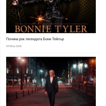
Почина рок легендата Бони Тейлър
09 Юли 2026