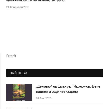
21 Февруари 2013
Error9
НАЙ-НОВИ
„Дежавю“ на Емануел Икономов: Вече
видяно и още невиждано
09 Авг. 2026