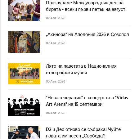
Празнуваме Международния ден на
бирата - всеки първи петък на август
07 Авг. 2026
„Ахинора“ на Аполония 2026 в Созопол
07 Авг. 2026
Лято на паветата в Националния
етнографски музей
05 Авг. 2026
"Нова генерация" с концерт във "Vidas
Art Arena" на 15 септември
04 Авг. 2026
D2 и Део отново се събраха! Чуйте
новата им песен „Свобода“!