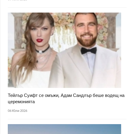
Тейлър Суифт се омъжи, Адам Сандлър беше водещ на
церемонията
06 Юли 2026