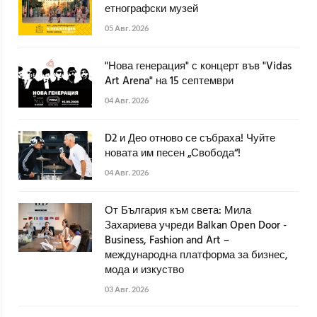
етнографски музей
05 Авг. 2026
"Нова генерация" с концерт във "Vidas
Art Arena" на 15 септември
04 Авг. 2026
D2 и Део отново се събраха! Чуйте
новата им песен „Свобода“!
04 Авг. 2026
От България към света: Мила
Захариева учреди Balkan Open Door -
Business, Fashion and Art –
международна платформа за бизнес,
мода и изкуство
03 Авг. 2026