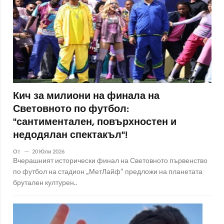
Кич за милиони на финала на
Световното по футбол:
"сантиментален, повърхностен и
недодялан спектакъл"!
От
20 Юли 2026
Вчерашният исторически финал на Световното първенство
по футбол на стадион „МетЛайф“ предложи на планетата
брутален културен..