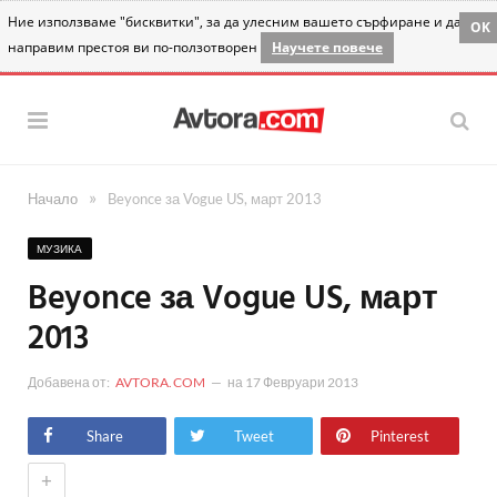
Ние използваме "бисквитки", за да улесним вашето сърфиране и да
OK
направим престоя ви по-ползотворен
Научете повече
»
Начало
Beyonce за Vogue US, март 2013
МУЗИКА
Beyonce за Vogue US, март
2013
Добавена от:
AVTORA.COM
на
17 Февруари 2013
Share
Tweet
Pinterest
+