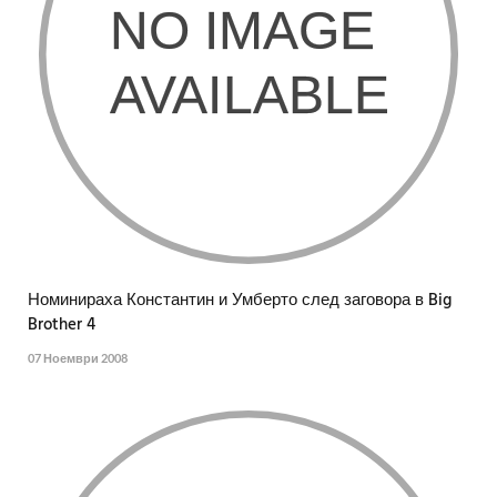
Номинираха Константин и Умберто след заговора в Big
Brother 4
07 Ноември 2008