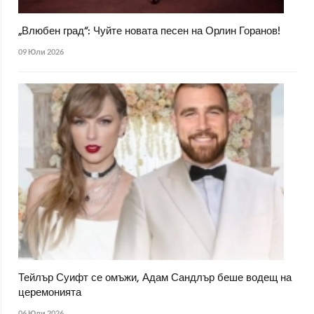
„Влюбен град“: Чуйте новата песен на Орлин Горанов!
09 Юли 2026
Тейлър Суифт се омъжи, Адам Сандлър беше водещ на
церемонията
06 Юли 2026