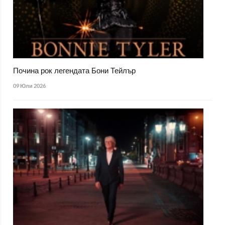
Почина рок легендата Бони Тейлър
09 Юли 2026