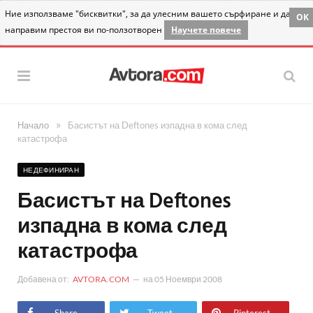
Ние използваме "бисквитки", за да улесним вашето сърфиране и да
OK
направим престоя ви по-ползотворен
Научете повече
»
Начало
Басистът на Deftones изпадна в кома след
катастрофа
НЕДЕФИНИРАН
Басистът на Deftones
изпадна в кома след
катастрофа
Добавена от:
AVTORA.COM
на
05 Ноември 2008