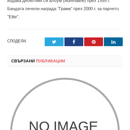
издава дебютния си албум (Adrenaline) през 1995 г.
Бандата печели награда "Грами" през 2000 г. за парчето
"Elite".
СПОДЕЛИ.
Twitter
Facebook
Pinterest
LinkedI
СВЪРЗАНИ
ПУБЛИКАЦИИ