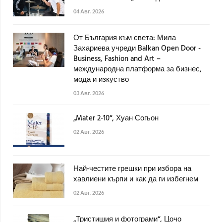
04 Авг. 2026
От България към света: Мила
Захариева учреди Balkan Open Door -
Business, Fashion and Art –
международна платформа за бизнес,
мода и изкуство
03 Авг. 2026
„Mater 2-10“, Хуан Согьон
02 Авг. 2026
Най-честите грешки при избора на
хавлиени кърпи и как да ги избегнем
02 Авг. 2026
„Тристишия и фотограми“, Цочо