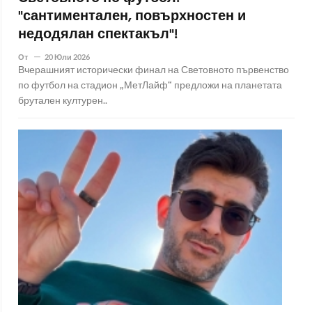
"сантиментален, повърхностен и
недодялан спектакъл"!
От
20 Юли 2026
Вчерашният исторически финал на Световното първенство
по футбол на стадион „МетЛайф“ предложи на планетата
брутален културен..