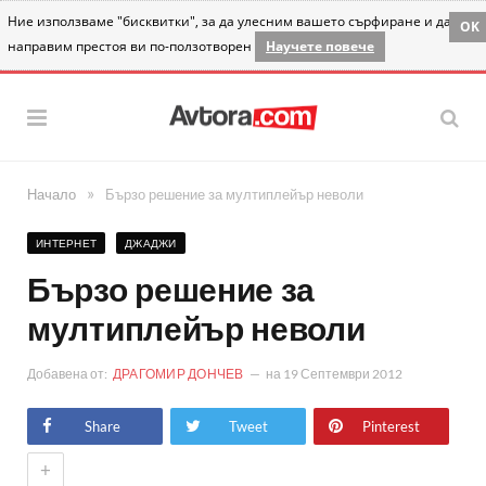
Ние използваме "бисквитки", за да улесним вашето сърфиране и да
OK
направим престоя ви по-ползотворен
Научете повече
»
Начало
Бързо решение за мултиплейър неволи
ИНТЕРНЕТ
ДЖАДЖИ
Бързо решение за
мултиплейър неволи
Добавена от:
ДРАГОМИР ДОНЧЕВ
на
19 Септември 2012
Share
Tweet
Pinterest
+