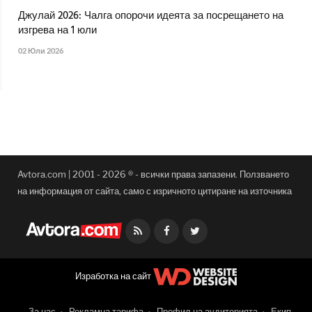
Джулай 2026: Чалга опорочи идеята за посрещането на
изгрева на 1 юли
02 Юли 2026
Avtora.com | 2001 - 2026 ® - всички права запазени. Ползването
на информация от сайта, само с изричното цитиране на източника
Facebook
Twitter
Изработка на сайт
За нас
Рекламна тарифа
Профил на аудиторията
Екип