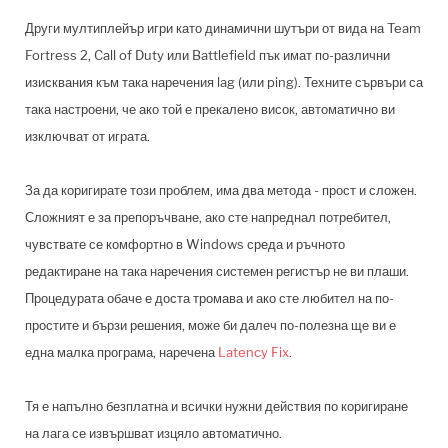
Други мултиплейър игри като динамични шутъри от вида на Team
Fortress 2, Call of Duty или Battlefield пък имат по-различни
изисквания към така наречения lag (или ping). Техните сървъри са
така настроени, че ако той е прекалено висок, автоматично ви
изключват от играта.
За да коригирате този проблем, има два метода - прост и сложен.
Сложният е за препоръчване, ако сте напреднал потребител,
чувствате се комфортно в Windows среда и ръчното
редактиране на така наречения системен регистър не ви плаши.
Процедурата обаче е доста тромава и ако сте любител на по-
простите и бързи решения, може би далеч по-полезна ще ви е
една малка програма, наречена
Latency Fix
.
Тя е напълно безплатна и всички нужни действия по коригиране
на лага се извършват изцяло автоматично.