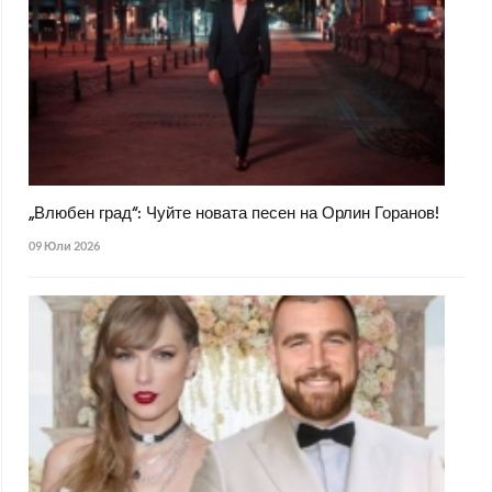
„Влюбен град“: Чуйте новата песен на Орлин Горанов!
09 Юли 2026