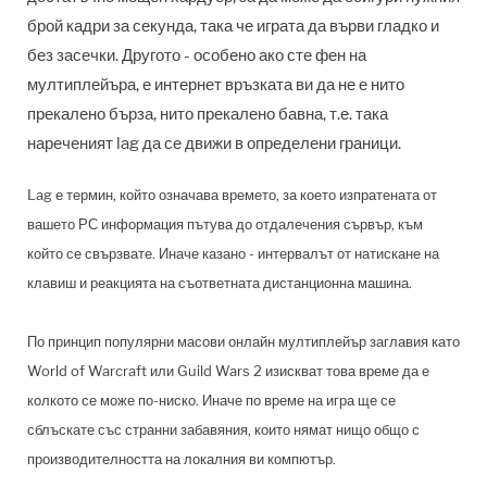
брой кадри за секунда, така че играта да върви гладко и
без засечки. Другото - особено ако сте фен на
мултиплейъра, е интернет връзката ви да не е нито
прекалено бърза, нито прекалено бавна, т.е. така
нареченият lag да се движи в определени граници.
Lag е термин, който означава времето, за което изпратената от
вашето РС информация пътува до отдалечения сървър, към
който се свързвате. Иначе казано - интервалът от натискане на
клавиш и реакцията на съответната дистанционна машина.
По принцип популярни масови онлайн мултиплейър заглавия като
World of Warcraft или Guild Wars 2 изискват това време да е
колкото се може по-ниско. Иначе по време на игра ще се
сблъскате със странни забавяния, които нямат нищо общо с
производителността на локалния ви компютър.