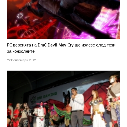
PC версията на DmC Devil May Cry ще излезе след тези
за конзолните
22 Септември 2012