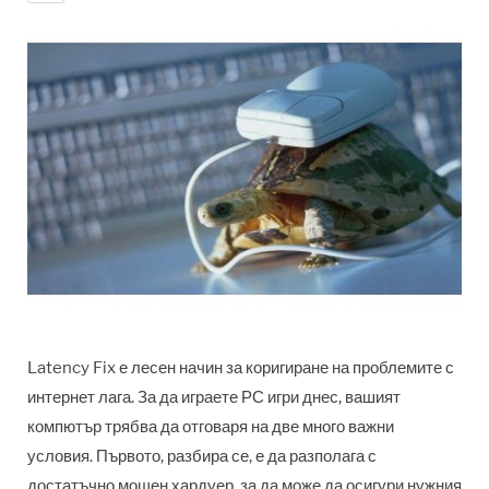
Latency Fix е лесен начин за коригиране на проблемите с
интернет лага. За да играете РС игри днес, вашият
компютър трябва да отговаря на две много важни
условия. Първото, разбира се, е да разполага с
достатъчно мощен хардуер, за да може да осигури нужния