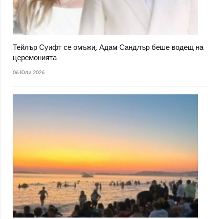
Тейлър Суифт се омъжи, Адам Сандлър беше водещ на
церемонията
06 Юли 2026