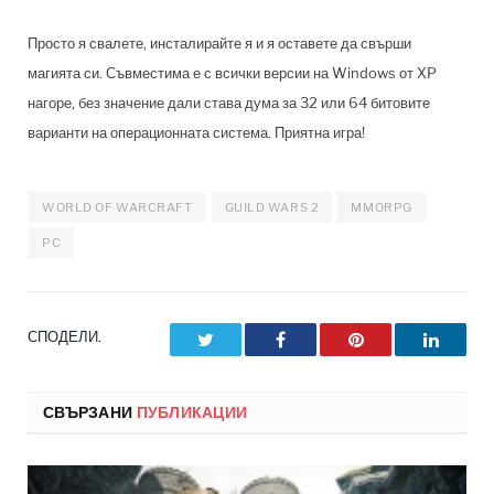
Просто я свалете, инсталирайте я и я оставете да свърши
магията си. Съвместима е с всички версии на Windows от XP
нагоре, без значение дали става дума за 32 или 64 битовите
варианти на операционната система. Приятна игра!
WORLD OF WARCRAFT
GUILD WARS 2
MMORPG
PC
СПОДЕЛИ.
Twitter
Facebook
Pinterest
LinkedI
СВЪРЗАНИ
ПУБЛИКАЦИИ