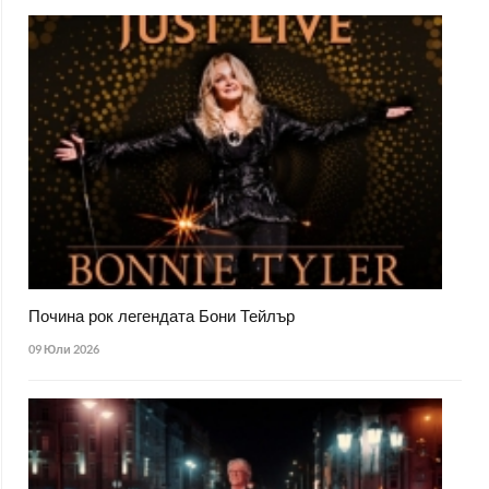
Почина рок легендата Бони Тейлър
09 Юли 2026