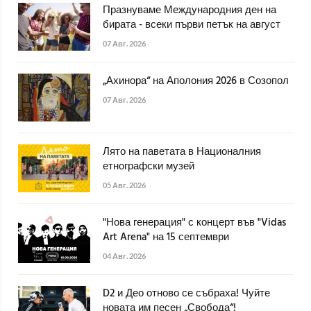
Празнуваме Международния ден на
бирата - всеки първи петък на август
07 Авг. 2026
„Ахинора“ на Аполония 2026 в Созопол
07 Авг. 2026
Лято на паветата в Националния
етнографски музей
05 Авг. 2026
"Нова генерация" с концерт във "Vidas
Art Arena" на 15 септември
04 Авг. 2026
D2 и Део отново се събраха! Чуйте
новата им песен „Свобода“!