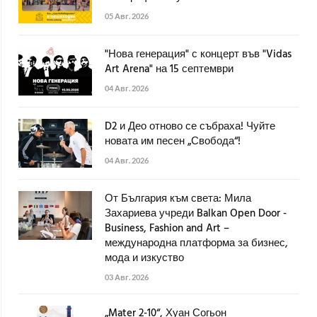
05 Авг. 2026
"Нова генерация" с концерт във "Vidas
Art Arena" на 15 септември
04 Авг. 2026
D2 и Део отново се събраха! Чуйте
новата им песен „Свобода“!
04 Авг. 2026
От България към света: Мила
Захариева учреди Balkan Open Door -
Business, Fashion and Art –
международна платформа за бизнес,
мода и изкуство
03 Авг. 2026
„Mater 2-10“, Хуан Согьон