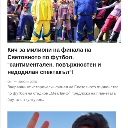
Кич за милиони на финала на
Световното по футбол:
"сантиментален, повърхностен и
недодялан спектакъл"!
От
20 Юли 2026
Вчерашният исторически финал на Световното първенство
по футбол на стадион „МетЛайф“ предложи на планетата
брутален културен..