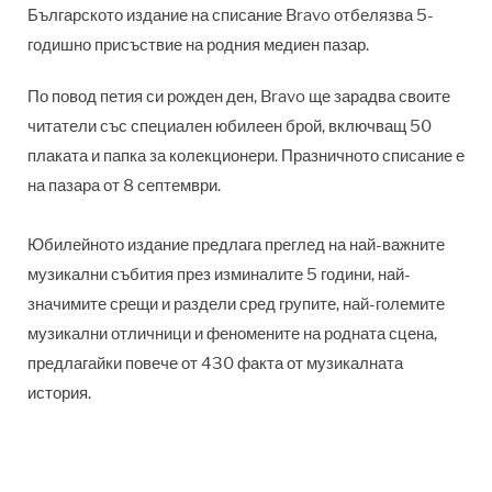
Българското издание на списание Bravo отбелязва 5-
годишно присъствие на родния медиен пазар.
По повод петия си рожден ден, Bravo ще зарадва своите
читатели със специален юбилеен брой, включващ 50
плаката и папка за колекционери. Празничното списание е
на пазара от 8 септември.
Юбилейното издание предлага преглед на най-важните
музикални събития през изминалите 5 години, най-
значимите срещи и раздели сред групите, най-големите
музикални отличници и феномените на родната сцена,
предлагайки повече от 430 факта от музикалната
история.