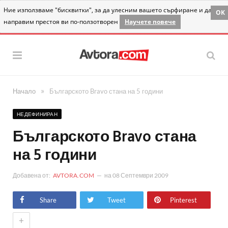
Ние използваме "бисквитки", за да улесним вашето сърфиране и да
OK
направим престоя ви по-ползотворен
Научете повече
»
Начало
Българското Bravo стана на 5 години
НЕДЕФИНИРАН
Българското Bravo стана
на 5 години
Добавена от:
AVTORA.COM
на
08 Септември 2009
Share
Tweet
Pinterest
+