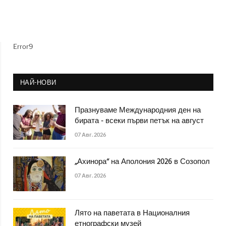
Error9
НАЙ-НОВИ
Празнуваме Международния ден на
бирата - всеки първи петък на август
07 Авг. 2026
„Ахинора“ на Аполония 2026 в Созопол
07 Авг. 2026
Лято на паветата в Националния
етнографски музей