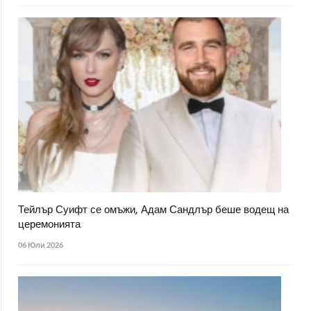
Тейлър Суифт се омъжи, Адам Сандлър беше водещ на
церемонията
06 Юли 2026