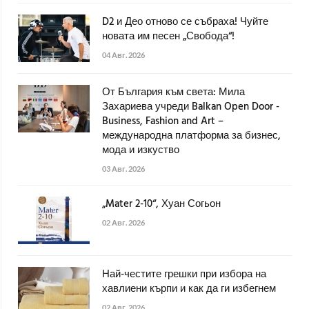
D2 и Део отново се събраха! Чуйте
новата им песен „Свобода“!
04 Авг. 2026
От България към света: Мила
Захариева учреди Balkan Open Door -
Business, Fashion and Art –
международна платформа за бизнес,
мода и изкуство
03 Авг. 2026
„Mater 2-10“, Хуан Согьон
02 Авг. 2026
Най-честите грешки при избора на
хавлиени кърпи и как да ги избегнем
02 Авг. 2026