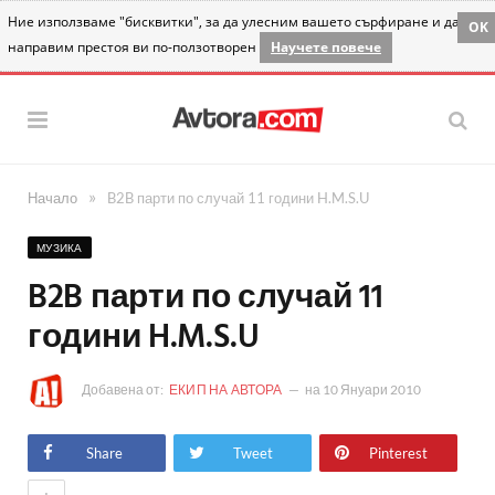
Ние използваме "бисквитки", за да улесним вашето сърфиране и да
OK
направим престоя ви по-ползотворен
Научете повече
»
Начало
B2B парти по случай 11 години H.M.S.U
МУЗИКА
B2B парти по случай 11
години H.M.S.U
Добавена от:
ЕКИП НА АВТОРА
на
10 Януари 2010
Share
Tweet
Pinterest