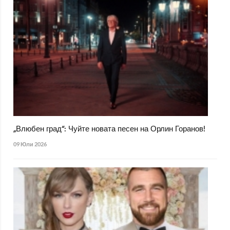
„Влюбен град“: Чуйте новата песен на Орлин Горанов!
09 Юли 2026