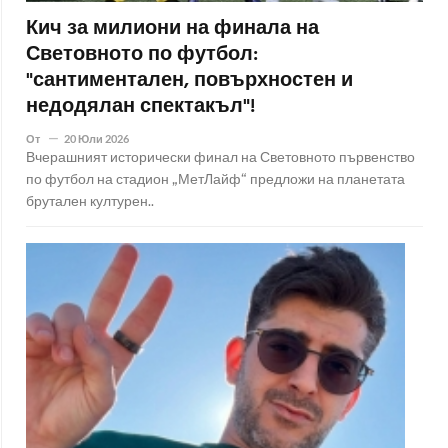
Кич за милиони на финала на
Световното по футбол:
"сантиментален, повърхностен и
недодялан спектакъл"!
От
20 Юли 2026
Вчерашният исторически финал на Световното първенство
по футбол на стадион „МетЛайф“ предложи на планетата
брутален културен..