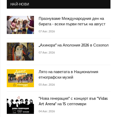
НАЙ-НОВИ
Празнуваме Международния ден на
бирата - всеки първи петък на август
07 Авг. 2026
„Ахинора“ на Аполония 2026 в Созопол
07 Авг. 2026
Лято на паветата в Националния
етнографски музей
05 Авг. 2026
"Нова генерация" с концерт във "Vidas
Art Arena" на 15 септември
04 Авг. 2026