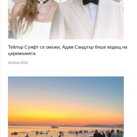
Тейлър Суифт се омъжи, Адам Сандлър беше водещ на
церемонията
06 Юли 2026