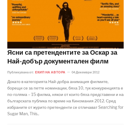
Ясни са претендентите за Оскар за
Най-добър документален филм
Публикувана от:
ЕКИП НА АВТОРА
04 Декември 2012
Докато в категорията Най-добра анимация филмите,
борещи се за петте номинации, бяха 10, тук конкуренцията е
по-голяма – 15 филма, някои от които бяха представени и на
българската публика по време на Киномания 2012. Сред
избраните от журито претенденти се отличават Searching for
Sugar Man, This..