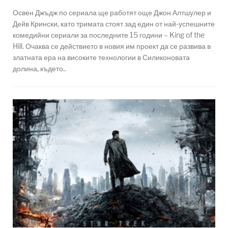
Освен Джъдж по сериала ще работят още Джон Алтшулер и
Дейв Крински, като тримата стоят зад един от най-успешните
комедийни сериали за последните 15 години – King of the
Hill. Очаква се действието в новия им проект да се развива в
златната ера на високите технологии в Силиконовата
долина, където..