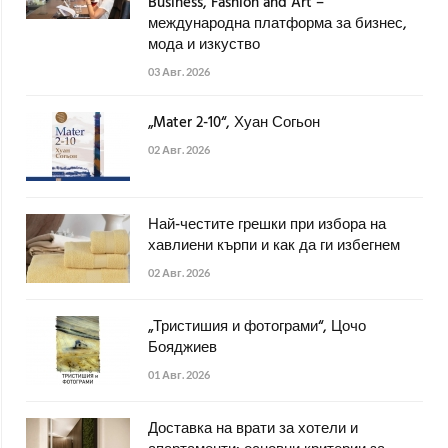
Business, Fashion and Art –
международна платформа за бизнес,
мода и изкуство
03 Авг. 2026
„Mater 2-10“, Хуан Согьон
02 Авг. 2026
Най-честите грешки при избора на
хавлиени кърпи и как да ги избегнем
02 Авг. 2026
„Тристишия и фотограми“, Цочо
Бояджиев
01 Авг. 2026
Доставка на врати за хотели и