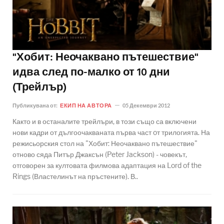
"Хобит: Неочаквано пътешествие"
идва след по-малко от 10 дни
(Трейлър)
Публикувана от:
ЕКИП НА АВТОРА
05 Декември 2012
Както и в останалите трейлъри, в този също са включени
нови кадри от дългоочакваната първа част oт трилогията. На
режисьорския стол на "Хобит: Неочаквано пътешествие"
отново сяда Питър Джаксън (Peter Jackson) - човекът,
отговорен за култовата филмова адаптация на Lord of the
Rings (Властелинът на пръстените). В..