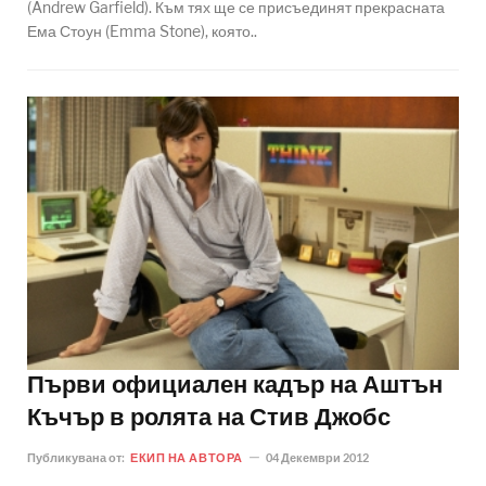
(Andrew Garfield). Към тях ще се присъединят прекрасната
Ема Стоун (Emma Stone), която..
Първи официален кадър на Аштън
Къчър в ролята на Стив Джобс
Публикувана от:
ЕКИП НА АВТОРА
04 Декември 2012