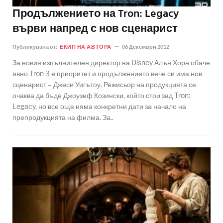
Продължението на Tron: Legacy
върви напред с нов сценарист
Публикувана от:
ЕКИП НА АВТОРА
06 Декември 2012
За новия изпълнителен директор на Disney Алън Хорн обаче
явно Tron 3 е приоритет и продължението вече си има нов
сценарист – Джеси Уигътоу. Режисьор на продукцията се
очаква да бъде Джоузеф Козински, който стои зад Tron:
Legacy, но все още няма конкретни дати за начало на
препродукцията на филма. За..