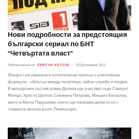
Нови подробности за предстоящия
български сериал по БНТ
"Четвъртата власт"
Публикувана от:
ЕКИП НА АВТОРА
03 Декември 2012
Жанрът на сериала е политически трилър с класическа
формула - сблъсък между политици, тайни служби и медии.
В актьорския състав освен Донков ще участват още Самуел
Финци, Христо Шопов, Снежина Петрова, Михаил Билалов,
както и Мила Парушева, която ще направи дебюта си с
главната женска роля. Режисьори..