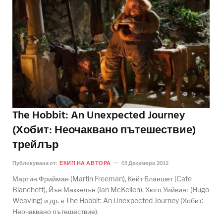
The Hobbit: An Unexpected Journey
(Хобит: Неочаквано пътешествие)
трейлър
Публикувана от:
ЕКИП НА АВТОРА
05 Декември 2012
Мартин Фрийман (Martin Freeman), Кейт Бланшет (Cate
Blanchett), Йън Маккелън (Ian McKellen), Хюго Уийвинг (Hugo
Weaving) и др. в The Hobbit: An Unexpected Journey (Хобит:
Неочаквано пътешествие).