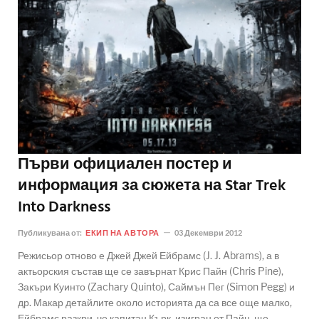
Първи официален постер и
информация за сюжета на Star Trek
Into Darkness
Публикувана от:
ЕКИП НА АВТОРА
03 Декември 2012
Режисьор отново е Джей Джей Ейбрамс (J. J. Abrams), а в
актьорския състав ще се завърнат Крис Пайн (Chris Pine),
Закъри Куинто (Zachary Quinto), Саймън Пег (Simon Pegg) и
др. Макар детайлите около историята да са все още малко,
Ейбрамс разкри, че капитан Кърк, изигран от Пайн, ще