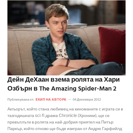
Дейн ДеХаан взема ролята на Хари
Озбърн в The Amazing Spider-Man 2
Публикувана от:
ЕКИП НА АВТОРА
04 Декември 2012
Актьорът, който стана любимец на киноманите с играта си в
тазгодишната sci-fi драма Chronicle (Хроники), ще се
превъплъти в ролята на най-добрия приятел на Питър
Паркър, който отново ще бъде изигран от Андрю Гарфийлд