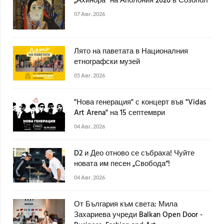
„Ахинора“ на Аполония 2026 в Созопол
07 Авг. 2026
Лято на паветата в Националния
етнографски музей
05 Авг. 2026
"Нова генерация" с концерт във "Vidas
Art Arena" на 15 септември
04 Авг. 2026
D2 и Део отново се събраха! Чуйте
новата им песен „Свобода“!
04 Авг. 2026
От България към света: Мила
Захариева учреди Balkan Open Door -