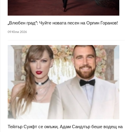
„Влюбен град“: Чуйте новата песен на Орлин Горанов!
09 Юли 2026
Тейлър Суифт се омъжи, Адам Сандлър беше водещ на