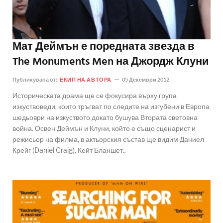
Мат Деймън е поредната звезда в
The Monuments Men на Джордж Клуни
Публикувана от:
ЕКИП НА АВТОРА
05 Декември 2012
Историческата драма ще се фокусира върху група
изкуствоведи, които тръгват по следите на изгубени в Европа
шедьоври на изкуството докато бушува Втората световна
война. Освен Деймън и Клуни, който е също сценарист и
режисьор на филма, в актьорския състав ще видим Даниел
Крейг (Daniel Craig), Кейт Бланшет..