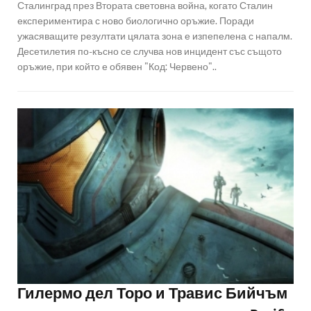
Сталинград през Втората световна война, когато Сталин
експериментира с ново биологично оръжие. Поради
ужасяващите резултати цялата зона е изпепелена с напалм.
Десетилетия по-късно се случва нов инцидент със същото
оръжие, при който е обявен "Код: Червено"..
Гилермо дел Торо и Травис Бийчъм