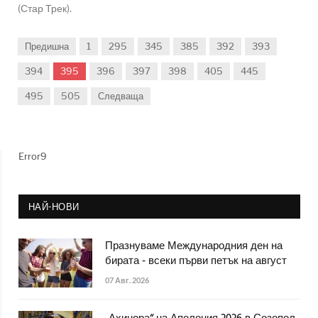
(Стар Трек).
Предишна
1
295
345
385
392
393
394
395
396
397
398
405
445
495
505
Следваща
Error9
НАЙ-НОВИ
Празнуваме Международния ден на
бирата - всеки първи петък на август
07 Авг. 2026