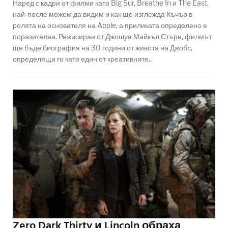
Наред с кадри от филми като Big Sur, Breathe In и The East,
най-после можем да видим и как ще изглежда Къчър в
ролята на основателя на Apple, а приликата определено е
поразителна. Режисиран от Джошуа Майкъл Стърн, филмът
ще бъде биография на 30 години от живота на Джобс,
определящи го като един от креативните..
Zero Dark Thirty и Lincoln обраха