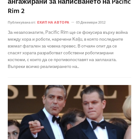
ангажирани за написването на Pacific
Rim 2
Публикувана от:
ЕКИП НА АВТОРА
05 Декември 2012
За незапознатите, Pacific Rim ще се фокусира върху война
между хора и роботи, наречени Kaiju, в която последните
вземат фатален за човека превес. В отчаян опит да се
спасят хората разработват собствени роботизирани
костюми, с които да се противопоставят на заплахата.
Въпреки всичко реализирането на..