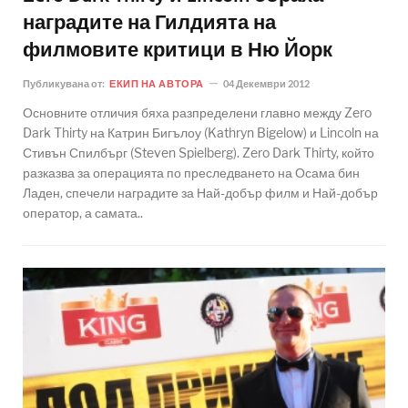
наградите на Гилдията на
филмовите критици в Ню Йорк
Публикувана от:
ЕКИП НА АВТОРА
04 Декември 2012
Основните отличия бяха разпределени главно между Zero
Dark Thirty на Катрин Бигълоу (Kathryn Bigelow) и Lincoln на
Стивън Спилбърг (Steven Spielberg). Zero Dark Thirty, който
разказва за операцията по преследването на Осама бин
Ладен, спечели наградите за Най-добър филм и Най-добър
оператор, а самата..