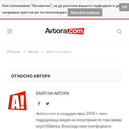
Ние използваме "бисквитки", за да улесним вашето сърфиране и да
OK
направим престоя ви по-ползотворен
Научете повече
»
»
Начало
Автор
ekip-na-avtora
ОТНОСНО АВТОРА
ЕКИП НА АВТОРА
Facebook
Twitter
Avtora.com е създаден през 2001 г. като
поддържаща медия на популярния по това време
клуб О!Шипка. Впоследствие платформата