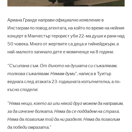
Ариана Гранде направи официално изявление в
Инстаграм по повод атентата, на който по време на нейния
концерт в Манчестър терорист уби 22-ма души и рани над
50 човека. Много от жертвите са деца и тийнейджъри, а
най-малкото загинало дете е момиченце на 8 години.
"Съсипана съм. От дъното на душата си съжалявам,
толкова съжалявам. Нямам думи",
написа в Туитър
веднага след атаката 23-годишната изпълнителка, а по-
късно сподели:
"Няма нещо, което аз или някой друг можем да направим,
за да изчезне болката. Няма да се поддадем на страха.
Няма да позволим той да ни разделя. Няма да позволим
да победи омразата."