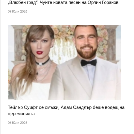
„Влюбен град“: Чуйте новата песен на Орлин Горанов!
09 Юли 2026
Тейлър Суифт се омъжи, Адам Сандлър беше водещ на
церемонията
06 Юли 2026