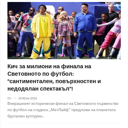
Кич за милиони на финала на
Световното по футбол:
"сантиментален, повърхностен и
недодялан спектакъл"!
От
20 Юли 2026
Вчерашният исторически финал на Световното първенство
по футбол на стадион „МетЛайф“ предложи на планетата
брутален културен..