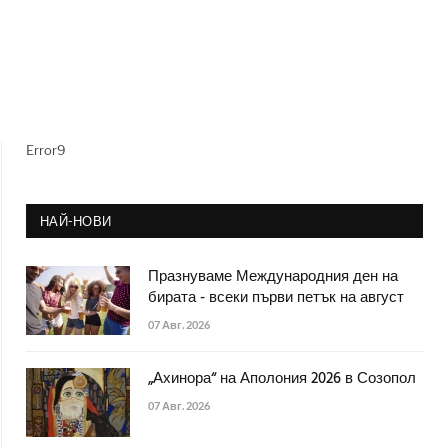
Error9
НАЙ-НОВИ
Празнуваме Международния ден на
бирата - всеки първи петък на август
07 Авг. 2026
„Ахинора“ на Аполония 2026 в Созопол
07 Авг. 2026