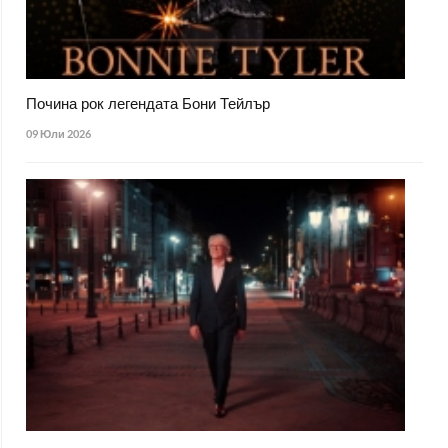
Почина рок легендата Бони Тейлър
09 Юли 2026