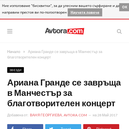
Ние използваме "бисквитки", за да улесним вашето сърфиране и да
OK
направим престоя ви по-ползотворен
Научете повече
»
Начало
Ариана Гранде се завръща в Манчестър за
благотворителен концерт
ЗВЕЗДИ
Ариана Гранде се завръща
в Манчестър за
благотворителен концерт
Добавена от:
ВАНЯ ГЕОРГИЕВА, AVTORA.COM
на
28 Май 2017