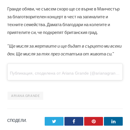
Гранде обяви, че съвсем скоро ще се върне в Манчестър
за благотворителен концерт в чест на загиналите и
техните семейства. Дамата благодари на колегите и
приятелите си, че подкрепят британския град.
"Ще мисля за жертвите и ще бъдат в сърцето ми всеки
ден. Ще мисля за тях през остатъка от живота си."
Публикация, споделена от Ariana Grande (@arianagrande)
на 
ARIANA GRANDE
СПОДЕЛИ.
Twitter
Facebook
Pinterest
LinkedI