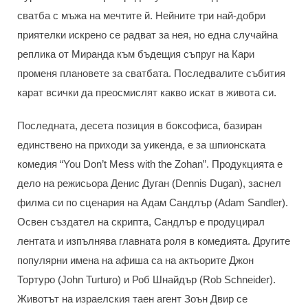
сватба с мъжа на мечтите й. Нейните три най-добри
приятелки искрено се радват за нея, но една случайна
реплика от Миранда към бъдещия съпруг на Кари
променя плановете за сватбата. Последвалите събития
карат всички да преосмислят какво искат в живота си.
Последната, десета позиция в боксофиса, базиран
единствено на приходи за уикенда, е за шпионската
комедия “You Don’t Mess with the Zohan”. Продукцията е
дело на режисьора Денис Дуган (Dennis Dugan), заснел
филма си по сценария на Адам Сандлър (Adam Sandler).
Освен създател на скрипта, Сандлър е продуцирал
лентата и изпълнява главната роля в комедията. Другите
популярни имена на афиша са на актьорите Джон
Тортуро (John Turturo) и Роб Шнайдър (Rob Schneider).
Животът на израелския таен агент Зоън Двир се