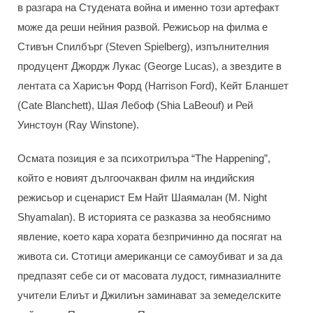
в разгара на Студената война и именно този артефакт
може да реши нейния развой. Режисьор на филма е
Стивън Спилбърг (Steven Spielberg), изпълнителния
продуцент Джордж Лукас (George Lucas), а звездите в
лентата са Харисън Форд (Harrison Ford), Кейт Бланшет
(Cate Blanchett), Шая Лебоф (Shia LaBeouf) и Рей
Уинстоун (Ray Winstone).
Осмата позиция е за психотрилъра “The Happening”,
който е новият дългоочакван филм на индийския
режисьор и сценарист Ем Найт Шаямалан (M. Night
Shyamalan). В историята се разказва за необяснимо
явление, което кара хората безпричинно да посягат на
живота си. Стотици американци се самоубиват и за да
предпазят себе си от масовата лудост, гимназиалните
учители Елиът и Джилиън заминават за земеделските