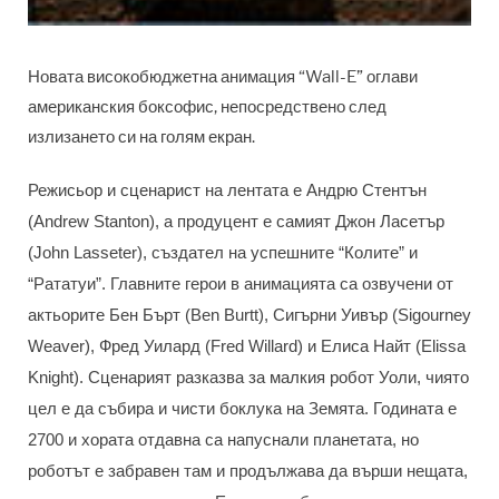
Новата високобюджетна анимация “Wall-E” оглави
американския боксофис, непосредствено след
излизането си на голям екран.
Режисьор и сценарист на лентата е Андрю Стентън
(Andrew Stanton), а продуцент е самият Джон Ласетър
(John Lasseter), създател на успешните “Колите” и
“Рататуи”. Главните герои в анимацията са озвучени от
актьорите Бен Бърт (Ben Burtt), Сигърни Уивър (Sigourney
Weaver), Фред Уилард (Fred Willard) и Елиса Найт (Elissa
Knight). Сценарият разказва за малкия робот Уоли, чиято
цел е да събира и чисти боклука на Земята. Годината е
2700 и хората отдавна са напуснали планетата, но
роботът е забравен там и продължава да върши нещата,