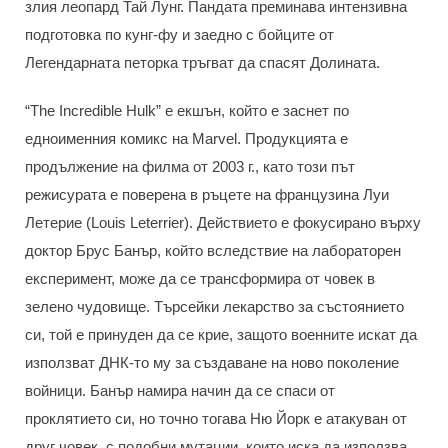
злия леопард Тай Лунг. Пандата преминава интензивна
подготовка по кунг-фу и заедно с бойците от
Легендарната петорка тръгват да спасят Долината.
“The Incredible Hulk” е екшън, който е заснет по
едноименния комикс на Marvel. Продукцията е
продължение на филма от 2003 г., като този път
режисурата е поверена в ръцете на французина Луи
Летерие (Louis Leterrier). Действието е фокусирано върху
доктор Брус Банър, който вследствие на лабораторен
експеримент, може да се трансформира от човек в
зелено чудовище. Търсейки лекарство за състоянието
си, той е принуден да се крие, защото военните искат да
използват ДНК-то му за създаване на ново поколение
войници. Банър намира начин да се спаси от
проклятието си, но точно тогава Ню Йорк е атакуван от
друг човек, с подобни мутации, които иска да използва