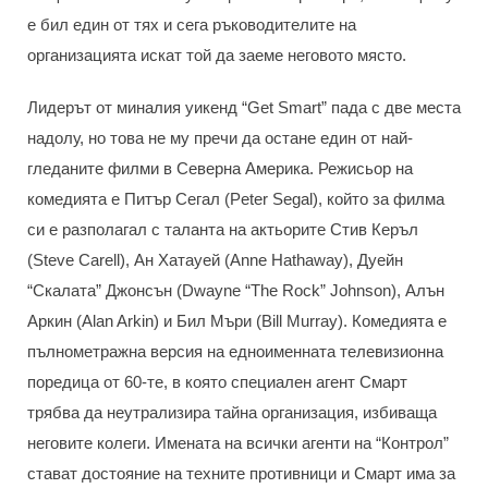
е бил един от тях и сега ръководителите на
организацията искат той да заеме неговото място.
Лидерът от миналия уикенд “Get Smart” пада с две места
надолу, но това не му пречи да остане един от най-
гледаните филми в Северна Америка. Режисьор на
комедията е Питър Сегал (Peter Segal), който за филма
си е разполагал с таланта на актьорите Стив Керъл
(Steve Carell), Ан Хатауей (Anne Hathaway), Дуейн
“Скалата” Джонсън (Dwayne “The Rock” Johnson), Алън
Аркин (Alan Arkin) и Бил Мъри (Bill Murray). Комедията е
пълнометражна версия на едноименната телевизионна
поредица от 60-те, в която специален агент Смарт
трябва да неутрализира тайна организация, избиваща
неговите колеги. Имената на всички агенти на “Контрол”
стават достояние на техните противници и Смарт има за