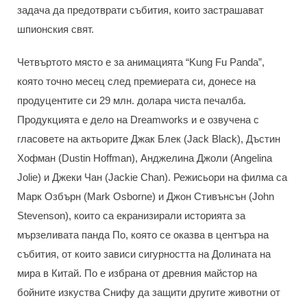
задача да предотврати събития, които застрашават
шпионския свят.
Четвъртото място е за анимацията “Kung Fu Panda”,
която точно месец след премиерата си, донесе на
продуцентите си 29 млн. долара чиста печалба.
Продукцията е дело на Dreamworks и е озвучена с
гласовете на актьорите Джак Блек (Jack Black), Дъстин
Хофман (Dustin Hoffman), Анджелина Джоли (Angelina
Joliе) и Джеки Чан (Jackie Chan). Режисьори на филма са
Марк Озбърн (Mark Osborne) и Джон Стивънсън (John
Stevenson), които са екранизирали историята за
мързеливата панда По, която се оказва в центъра на
събития, от които зависи сигурността на Долината на
мира в Китай. По е избрана от древния майстор на
бойните изкуства Снифу да защити другите животни от