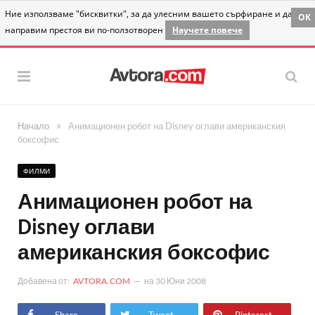
Ние използваме "бисквитки", за да улесним вашето сърфиране и да
OK
направим престоя ви по-ползотворен
Научете повече
»
Начало
Анимационен робот на Disney оглави американския
боксофис
ФИЛМИ
Анимационен робот на
Disney оглави
американския боксофис
Добавена от:
AVTORA.COM
на
30 Юни 2008