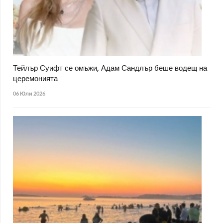
Тейлър Суифт се омъжи, Адам Сандлър беше водещ на
церемонията
06 Юли 2026