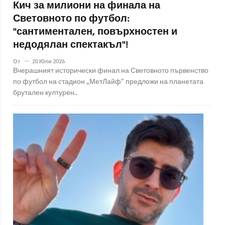
Кич за милиони на финала на
Световното по футбол:
"сантиментален, повърхностен и
недодялан спектакъл"!
От
20 Юли 2026
Вчерашният исторически финал на Световното първенство
по футбол на стадион „МетЛайф“ предложи на планетата
брутален културен..