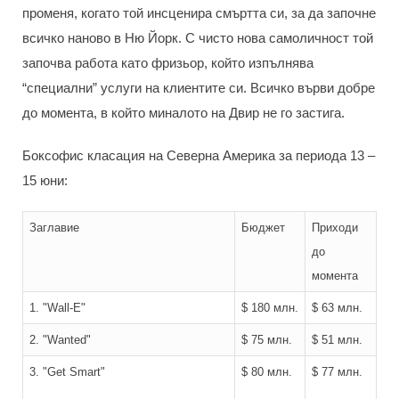
променя, когато той инсценира смъртта си, за да започне
всичко наново в Ню Йорк. С чисто нова самоличност той
започва работа като фризьор, който изпълнява
“специални” услуги на клиентите си. Всичко върви добре
до момента, в който миналото на Двир не го застига.
Боксофис класация на Северна Америка за периода 13 –
15 юни:
Заглавие
Бюджет
Приходи
до
момента
1. "Wall-E"
$ 180 млн.
$ 63 млн.
2. "Wanted"
$ 75 млн.
$ 51 млн.
3. "Get Smart"
$ 80 млн.
$ 77 млн.