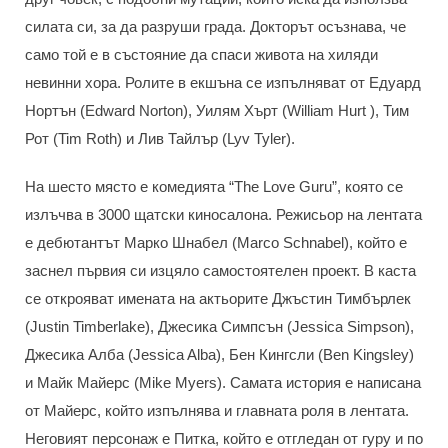
силата си, за да разруши града. Докторът осъзнава, че
само той е в състояние да спаси живота на хиляди
невинни хора. Ролите в екшъна се изпълняват от Едуард
Нортън (Edward Norton), Уилям Хърт (William Hurt ), Тим
Рот (Tim Roth) и Лив Тайлър (Lyv Tyler).
На шесто място е комедията “The Love Guru”, която се
излъчва в 3000 щатски киносалона. Режисьор на лентата
е дебютантът Марко Шнабел (Мarco Schnabel), който е
заснел първия си изцяло самостоятелен проект. В каста
се открояват имената на актьорите Джъстин Тимбърлек
(Justin Timberlake), Джесика Симпсън (Jessica Simpson),
Джесика Алба (Jessica Alba), Бен Кингсли (Ben Kingsley)
и Майк Майерс (Mike Myers). Самата история е написана
от Майерс, който изпълнява и главната роля в лентата.
Неговият персонаж е Питка, който е отгледан от гуру и по