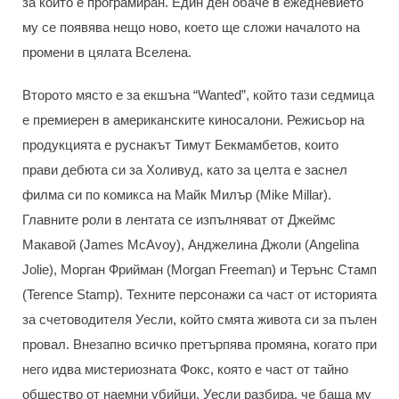
за които е програмиран. Един ден обаче в ежедневието
му се появява нещо ново, което ще сложи началото на
промени в цялата Вселена.
Второто място е за екшъна “Wanted”, който тази седмица
е премиерен в американските киносалони. Режисьор на
продукцията е руснакът Тимут Бекмамбетов, които
прави дебюта си за Холивуд, като за целта е заснел
филма си по комикса на Майк Милър (Mike Millar).
Главните роли в лентата се изпълняват от Джеймс
Макавой (James McAvoy), Анджелина Джоли (Angelina
Jolie), Морган Фрийман (Morgan Freeman) и Терънс Стамп
(Terence Stamp). Техните персонажи са част от историята
за счетоводителя Уесли, който смята живота си за пълен
провал. Внезапно всичко претърпява промяна, когато при
него идва мистериозната Фокс, която е част от тайно
общество от наемни убийци. Уесли разбира, че баща му