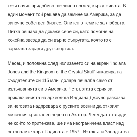
този начин придобива различен поглед върху живота. В
един момент той решава да замине за Америка, за да
започне собствен бизнес. Опитен в темите за любовта,
Питка решава да докаже себе си, като помогне на
хокейна звезда да си върне съпругата, която го е
зарязала заради друг спортист.
Месец и половина след излизането си на екран “Indiana
Jones and the Kingdom of the Crystal Skull” инкасира на
създателите си 115 млн. долара печалба само от
излъчванията си в Америка. Четвъртата серия за
приключенията на археолога Индиана Джоунс разказва
за неговата надпревара с руските военни да открият
митичния кристален череп на Акатор. Легендата твърди,
че който го притежава, ще има неограничена власт над
останалите хора. Годината е 1957 . Изтокът и Западът са