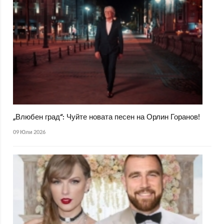
„Влюбен град“: Чуйте новата песен на Орлин Горанов!
09 Юли 2026