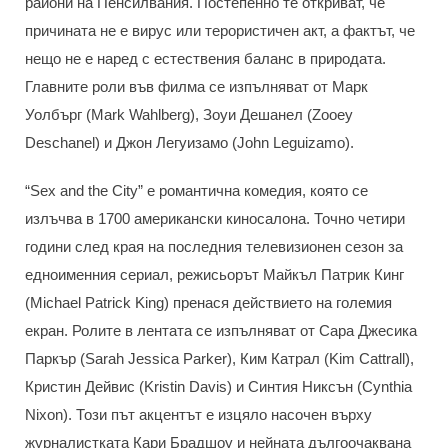
райони на Пенсилвания. Постепенно те откриват, че
причината не е вирус или терористичен акт, а фактът, че
нещо не е наред с естествения баланс в природата.
Главните роли във филма се изпълняват от Марк
Уолбърг (Mark Wahlberg), Зоуи Дешанел (Zooey
Deschanel) и Джон Легуизамо (John Leguizamo).
“Sex and the City” е романтична комедия, която се
излъчва в 1700 американски киносалона. Точно четири
години след края на последния телевизионен сезон за
едноименния сериал, режисьорът Майкъл Патрик Кинг
(Michael Patrick King) пренася действието на големия
екран. Ролите в лентата се изпълняват от Сара Джесика
Паркър (Sarah Jessica Parker), Ким Катрал (Kim Cattrall),
Кристин Дейвис (Kristin Davis) и Синтия Никсън (Cynthia
Nixon). Този път акцентът е изцяло насочен върху
журналистката Кари Брадшоу и нейната дългоочаквана