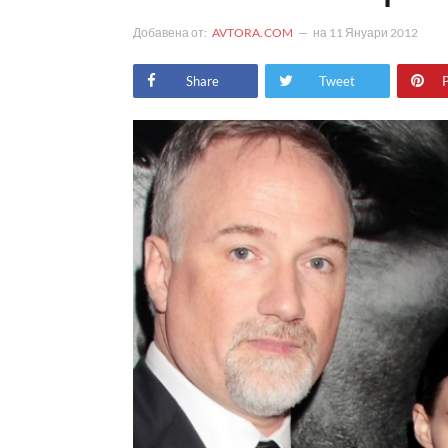
Добавена от:
AVTORA.COM
на
11 Януари 2012
Share
Tweet
P