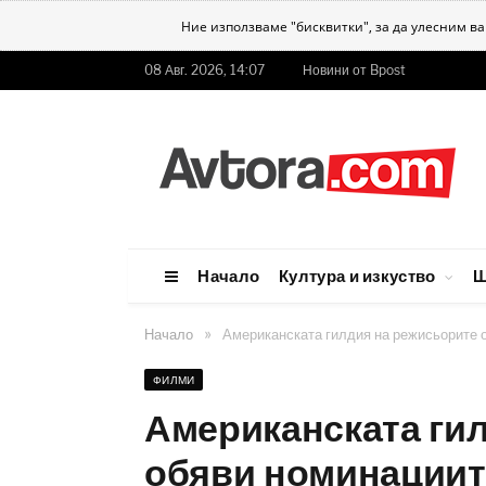
Ние използваме "бисквитки", за да улесним в
08 Авг. 2026, 14:07
Новини от Bpost
Начало
Култура и изкуство
Ш
»
Начало
Американската гилдия на режисьорите 
ФИЛМИ
Американската ги
обяви номинациит