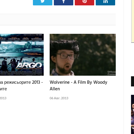
Twitter
Facebook
Pinterest
LinkedIn
а режисьорите 2013 -
Wolverine - A Film By Woody
ите
Allen
2013
06 Авг. 2013