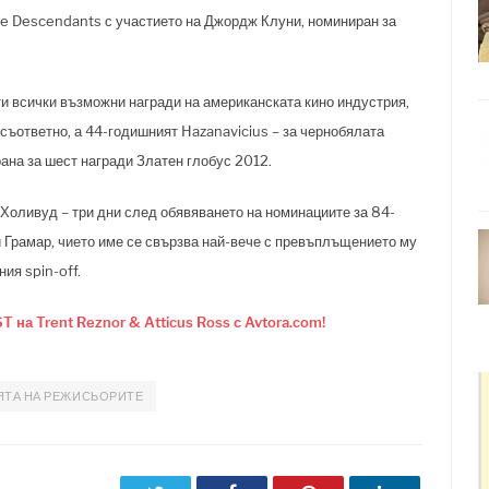
he Descendants с участието на Джордж Клуни, номиниран за
ти всички възможни награди на американската кино индустрия,
 съответно, а 44-годишният Hazanavicius – за чернобялата
рана за шест награди Златен глобус 2012.
Холивуд – три дни след обявяването на номинациите за 84-
 Грамар, чието име се свързва най-вече с превъплъщението му
ия spin-off.
T на Trent Reznor & Atticus Ross с Avtora.com!
ЯТА НА РЕЖИСЬОРИТЕ