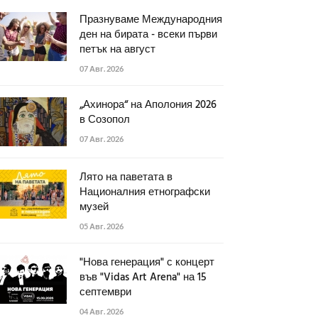
Празнуваме Международния
ден на бирата - всеки първи
петък на август
07 Авг. 2026
„Ахинора“ на Аполония 2026
в Созопол
07 Авг. 2026
Лято на паветата в
Националния етнографски
музей
05 Авг. 2026
"Нова генерация" с концерт
във "Vidas Art Arena" на 15
септември
04 Авг. 2026