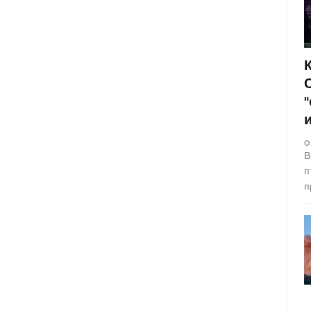
О
В
п
п