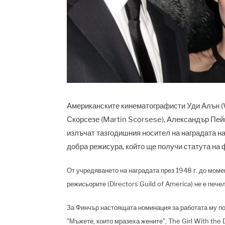
Американските кинематографисти Уди Алън (W
Скорсезе (Martin Scorsese), Александър Пей
излъчат тазгодишния носител на наградата на
добра режисура, който ще получи статута на 
От учредяването на наградата през 1948 г. до моме
режисьорите (Directors Guild of America) не е печ
За Финчър настоящата номинация за работата му п
"Мъжете, които мразеха жените", The Girl With the 