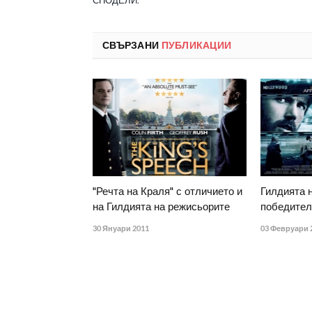
СПОДЕЛИ.
СВЪРЗАНИ
ПУБЛИКАЦИИ
"Речта на Краля" с отличието и
Гилдията н
на Гилдията на режисьорите
победител
30 Януари 2011
03 Февруари 