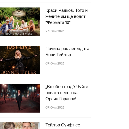
Краси Радков, Тото и
жените им ще водят
"Фермата 10"
27 Юли 2026
Почина рок легендата
Бони Тейлър
09 Юли 2026
„Влюбен град“: Чуйте
новата песен на
Орлин Горанов!
09 Юли 2026
Тейлър Суифт се