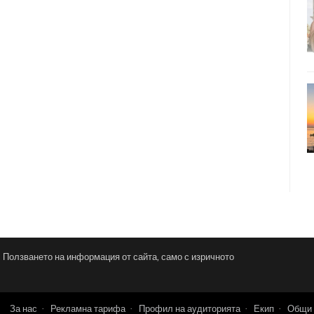
и. Ползването на информация от сайта, само с изричното
За нас
Рекламна тарифа
Профил на аудиторията
Екип
Общи 