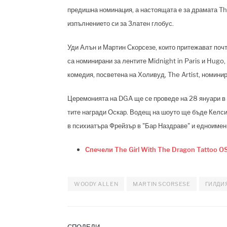
предишна номинация, а настоящата е за драмата T
изпълнението си за Златен глобус.
Уди Алън и Мартин Скорсезе, които притежават поч
са номинирани за лентите Midnight in Paris и Hugo,
комедия, посветена на Холивуд, The Artist, номини
Церемонията на DGA ще се проведе на 28 януари в 
тите награди Оскар. Водещ на шоуто ще бъде Келси
в психиатъра Фрейзър в "Бар Наздраве" и едноименн
Спечели The Girl With The Dragon Tattoo OS
WOODY ALLEN
MARTIN SCORSESE
ГИЛДИ