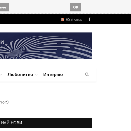
ече
OK
RSS канал
Facebook
Любопитно
Интервю
rror9
НАЙ-НОВИ