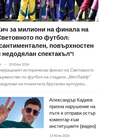
Кич за милиони на финала на
Световното по футбол:
"сантиментален, повърхностен
и недодялан спектакъл"!
т
20 Юли 2026
черашният исторически финал на Световното
ървенство по футбол на стадион „МетЛайф“
редложи на планетата брутален културен..
Александър Кадиев
призна нарушение на
пътя и отправи остър
коментар към
институциите (видео)
13 Юли 2026