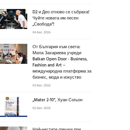
D2 и Део отново се събраха!
Чуйте новата им песен
„Свобода“!
04 Авг. 2026
От България към света:
Мила Захариева учреди
Balkan Open Door - Business,
Fashion and Art –
международна платформа за
бизнес, мода и изкуство
03 Авг. 2026
„Mater 2-10“, Хуан Согьон
02 Авг. 2026
Най-честите грешки при