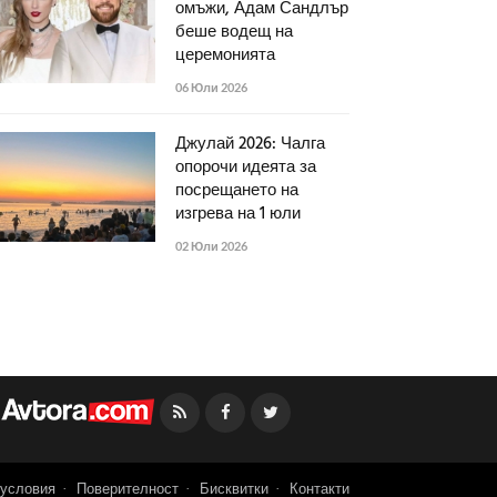
омъжи, Адам Сандлър
беше водещ на
церемонията
06 Юли 2026
Джулай 2026: Чалга
опорочи идеята за
посрещането на
изгрева на 1 юли
02 Юли 2026
Facebook
Twitter
условия
Поверителност
Бисквитки
Контакти