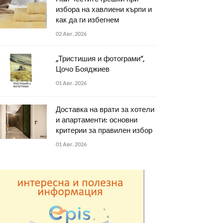
избора на хавлиени кърпи и
как да ги избегнем
02 Авг. 2026
„Тристишия и фотограми“,
Цочо Бояджиев
01 Авг. 2026
Доставка на врати за хотели
и апартаменти: основни
критерии за правилен избор
01 Авг. 2026