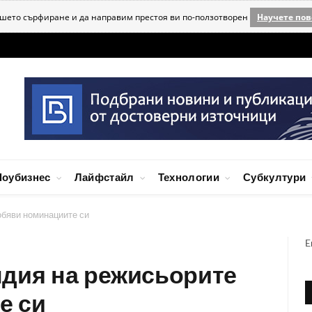
ашето сърфиране и да направим престоя ви по-ползотворен
Научете пов
оубизнес
Лайфстайл
Технологии
Субкултури
обяви номинациите си
E
лдия на режисьорите
е си