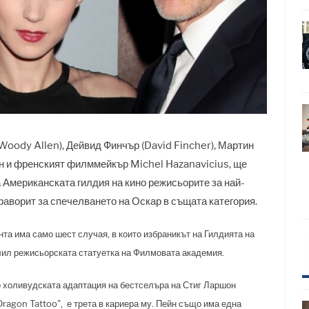
oody Allen), Дейвид Финчър (David Fincher), Мартин
н и френският филммейкър Michel Hazanavicius, ще
 Американската гилдия на кино режисьорите за най-
фаворит за спечелването на Оскар в същата категория.
нта има само шест случая, в които избраникът на Гилдията на
елил режисьорската статуетка на Филмовата академия.
о холивудската адаптация на бестселъра на Стиг Ларшон
Dragon Tattoo", е трета в кариера му. Пейн също има една