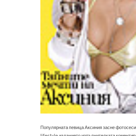
Популярната певица Аксиния засне фотосесия
lifestyle изданието изпълнителката коментира