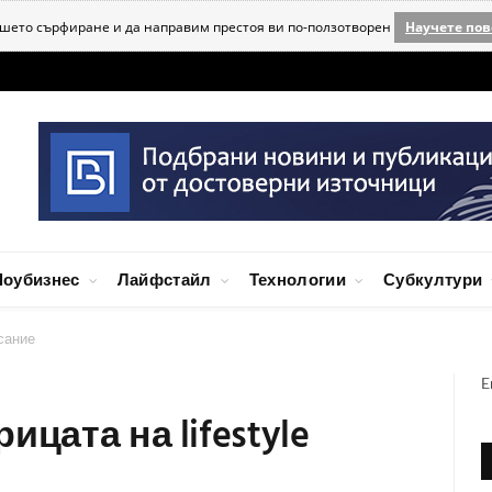
ашето сърфиране и да направим престоя ви по-ползотворен
Научете пов
оубизнес
Лайфстайл
Технологии
Субкултури
исание
E
цата на lifestyle