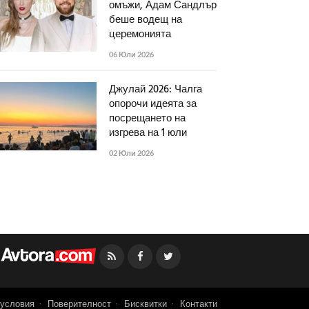
омъжи, Адам Сандлър
беше водещ на
церемонията
06 Юли 2026
Джулай 2026: Чалга
опорочи идеята за
посрещането на
изгрева на 1 юли
02 Юли 2026
Facebook
Twitter
условия
Поверителност
Бисквитки
Контакти