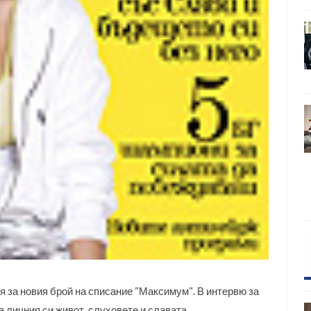
 за новия брой на списание "Максимум". В интервю за
 личния си живот, слуховете и славата.