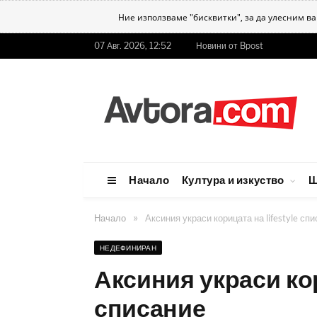
Ние използваме "бисквитки", за да улесним в
07 Авг. 2026, 12:52
Новини от Bpost
Начало
Култура и изкуство
Ш
»
Начало
Аксиния украси корицата на lifestyle сп
НЕДЕФИНИРАН
Аксиния украси кори
списание