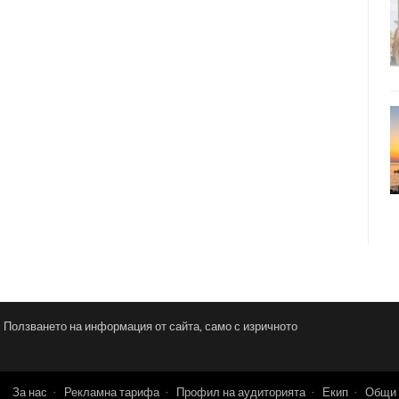
и. Ползването на информация от сайта, само с изричното
За нас
Рекламна тарифа
Профил на аудиторията
Екип
Общи 