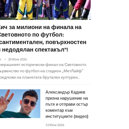
Кич за милиони на финала на
Световното по футбол:
"сантиментален, повърхностен
и недодялан спектакъл"!
т
20 Юли 2026
черашният исторически финал на Световното
ървенство по футбол на стадион „МетЛайф“
редложи на планетата брутален културен..
Александър Кадиев
призна нарушение на
пътя и отправи остър
коментар към
институциите (видео)
13 Юли 2026