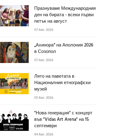
Празнуваме Международния
ден на бирата - всеки първи
петък на август
07 Авг. 2026
„Ахинора“ на Аполония 2026
в Созопол
07 Авг. 2026
Лято на паветата в
Националния етнографски
музей
05 Авг. 2026
"Нова генерация" с концерт
във "Vidas Art Arena" на 15
септември
04 Авг. 2026