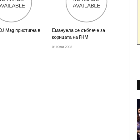
DJ Mag пристигна в
Емануела се съблече за
корицата на FHM
01 Юли 2008