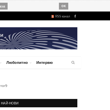
ече
OK
RSS канал
Facebook
Любопитно
Интервю
rror9
НАЙ-НОВИ