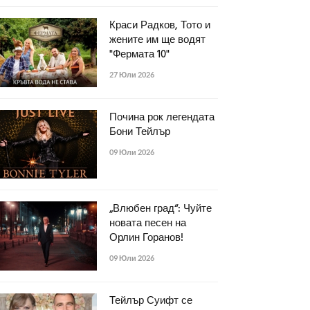
Краси Радков, Тото и
жените им ще водят
"Фермата 10"
27 Юли 2026
Почина рок легендата
Бони Тейлър
09 Юли 2026
„Влюбен град“: Чуйте
новата песен на
Орлин Горанов!
09 Юли 2026
Тейлър Суифт се