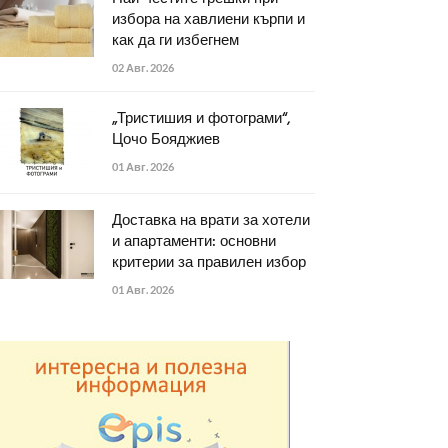
избора на хавлиени кърпи и
как да ги избегнем
02 Авг. 2026
„Тристишия и фотограми“,
Цочо Бояджиев
01 Авг. 2026
Доставка на врати за хотели
и апартаменти: основни
критерии за правилен избор
01 Авг. 2026