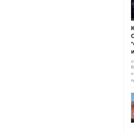
О
В
п
п