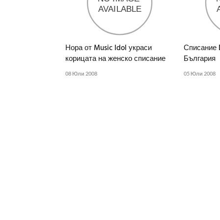
Нора от Music Idol украси
Списание 
корицата на женско списание
България
08 Юли 2008
05 Юли 2008