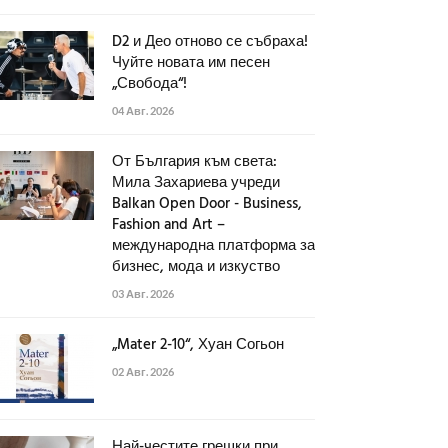
D2 и Део отново се събраха!
Чуйте новата им песен
„Свобода“!
04 Авг. 2026
От България към света:
Мила Захариева учреди
Balkan Open Door - Business,
Fashion and Art –
международна платформа за
бизнес, мода и изкуство
03 Авг. 2026
„Mater 2-10“, Хуан Согьон
02 Авг. 2026
Най-честите грешки при