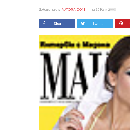
Добавена от:
AVTORA.COM
на
15 Юли 2008
Share
Tweet
P