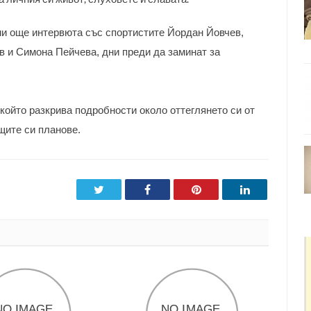
ни още интервюта със спортистите Йордан Йовчев,
в и Симона Пейчева, дни преди да заминат за
 който разкрива подробности около оттеглянето си от
щите си планове.
Twitter
Facebook
Pinterest
LinkedIn