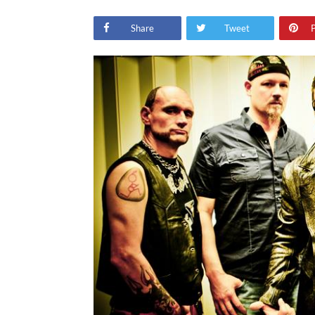
Share
Tweet
P