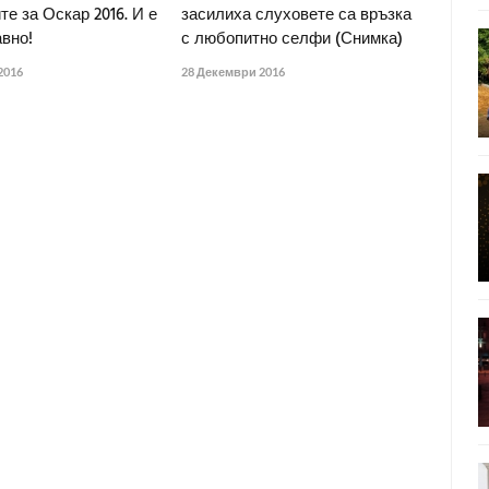
е за Оскар 2016. И е
засилиха слуховете са връзка
вно!
с любопитно селфи (Снимка)
2016
28 Декември 2016