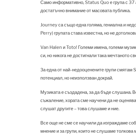
Само информативно, Status Quo е група с 37 
достатъчно внимание от масовата публика.
Journey са също една голяма, гениална и нед
Perry) групата става известна, но не дотолков
Van Halen и Toto! Големи имена, големи музи
си, но никога не достигнали така мечтаното с
За една от най-недооценените групи смятам St
потенциал, но неизползван докрай.
Музиката е създадена, за да бъде слушана. Вс
съжаление, хората сме научени да не оценявам
слушат другите – това слушаме и ние.
Все още не сме се научили да изграждаме со
мнение и за групи, които не слушаме толкова 