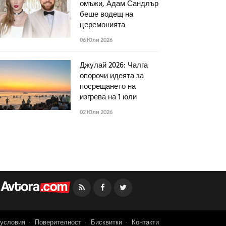
омъжи, Адам Сандлър
беше водещ на
церемонията
06 Юли 2026
Джулай 2026: Чалга
опорочи идеята за
посрещането на
изгрева на 1 юли
02 Юли 2026
Facebook
Twitter
условия
Поверителност
Бисквитки
Контакти