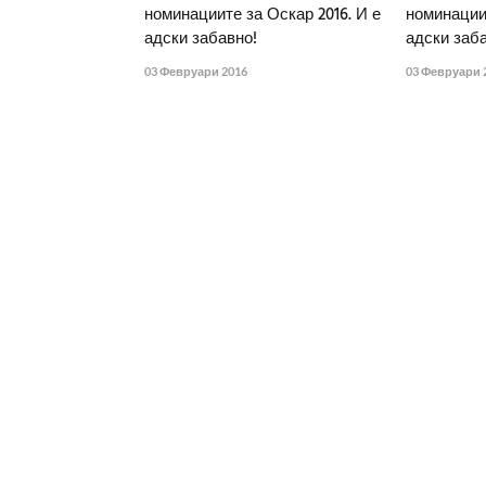
номинациите за Оскар 2016. И е
номинациит
адски забавно!
адски заба
03 Февруари 2016
03 Февруари 