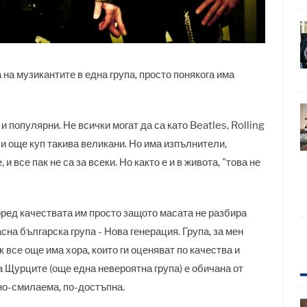
 на музикантите в една група, просто понякога има
 популярни. Не всички могат да са като Beatles, Rolling
и още куп такива великани. Но има изпълнители,
 все пак не са за всеки. Но както е и в живота, "това не
оред качествата им просто защото масата не разбира
на българска група - Нова генерация. Група, за мен
ак все още има хора, които ги оценяват по качества и
а Щурците (още една невероятна група) е обичана от
но-смилаема, по-достъпна.