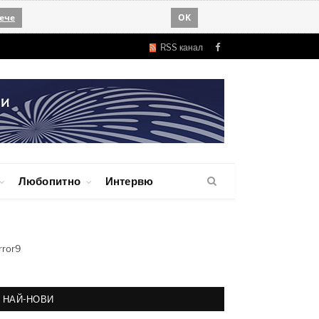
ече
OK
RSS канал
Facebook
Любопитно
Интервю
rror9
НАЙ-НОВИ