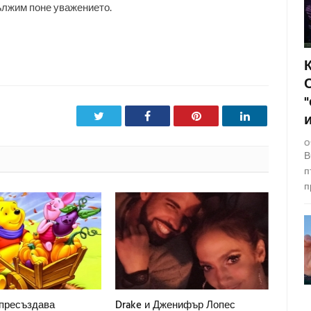
дължим поне уважението.
Twitter
Facebook
Pinterest
LinkedIn
О
В
п
п
пресъздава
Drake и Дженифър Лопес