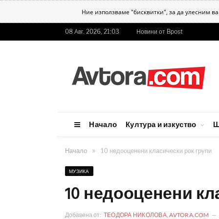
Ние използваме "бисквитки", за да улесним в
08 Авг. 2026, 21:03
Новини от Bpost
Начало
Култура и изкуство
Ш
»
Начало
10 недооценени класически рок групи
МУЗИКА
10 недооценени кл
Добавена от:
ТЕОДОРА НИКОЛОВА, AVTORA.COM