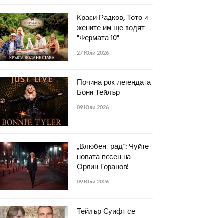
Краси Радков, Тото и
жените им ще водят
"Фермата 10"
27 Юли 2026
Почина рок легендата
Бони Тейлър
09 Юли 2026
„Влюбен град“: Чуйте
новата песен на
Орлин Горанов!
09 Юли 2026
Тейлър Суифт се