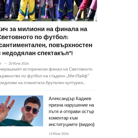
Кич за милиони на финала на
Световното по футбол:
"сантиментален, повърхностен
и недодялан спектакъл"!
т
20 Юли 2026
черашният исторически финал на Световното
ървенство по футбол на стадион „МетЛайф“
редложи на планетата брутален културен..
Александър Кадиев
призна нарушение на
пътя и отправи остър
коментар към
институциите (видео)
13 Юли 2026