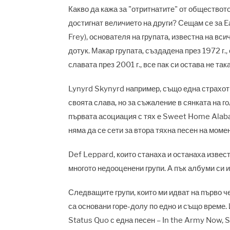
Какво да кажа за "отритнатите" от обществото
достигнат величието на други? Сещам се за E
Frey), основателя на групата, известна на вси
дотук. Макар групата, създадена през 1972 г.
славата през 2001 г., все пак си остава не та
Lynyrd Skynyrd например, също една страхотн
своята слава, но за съжаление в сянката на го
първата асоциация с тях е Sweet Home Alabam
няма да се сети за втора тяхна песен на момен
Def Leppard, които станаха и останаха извес
многото недооценени групи. А пък албуми си 
Следващите групи, които ми идват на първо че
са основани горе-долу по едно и също време. 
Status Quo с една песен – In the Army Now, St