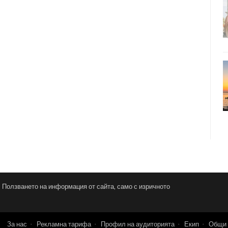
и. Ползването на информация от сайта, само с изричното
За нас
Рекламна тарифа
Профил на аудиторията
Екип
Общи 