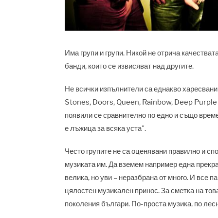
Има групи и групи. Никой не отрича качествата
банди, които се извисяват над другите.
Не всички изпълнители са еднакво харесвани и
Stones, Doors, Queen, Rainbow, Deep Purple 
появили се сравнително по едно и също време, и
е лъжица за всяка уста".
Често групите не са оценявани правилно и сп
музиката им. Да вземем например една прекрас
велика, но уви – неразбрана от много. И все п
цялостен музикален принос. За сметка на тов
поколения българи. По-проста музика, по лес