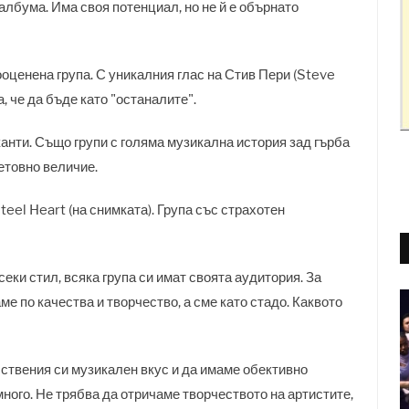
албума. Има своя потенциал, но не й е обърнато
ооценена група. С уникалния глас на Стив Пери (Steve
а, че да бъде като "останалите".
канти. Също групи с голяма музикална история зад гърба
ветовно величие.
eel Heart (на снимката). Група със страхотен
еки стил, всяка група си имат своята аудитория. За
е по качества и творчество, а сме като стадо. Каквото
бствения си музикален вкус и да имаме обективно
много. Не трябва да отричаме творчеството на артистите,