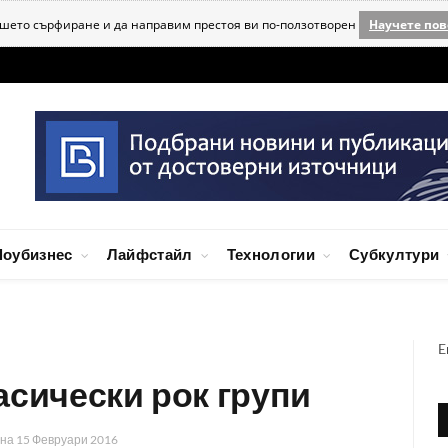
ашето сърфиране и да направим престоя ви по-ползотворен
Научете пов
оубизнес
Лайфстайл
Технологии
Субкултури
E
асически рок групи
на
15 Февруари 2016