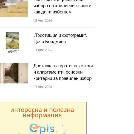
избора на хавлиени кърпи и
как да ги избегнем
02 Авг. 2026
„Тристишия и фотограми“,
Цочо Бояджиев
01 Авг. 2026
Доставка на врати за хотели
и апартаменти: основни
критерии за правилен избор
01 Авг. 2026