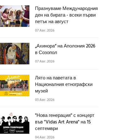
Празнуваме Международния
ден на бирата - всеки първи
петък на август
07 Авг. 2026
„Ахинора“ на Аполония 2026
в Созопол
07 Авг. 2026
Лято на паветата в
Националния етнографски
музей
05 Авг. 2026
"Нова генерация" с концерт
във "Vidas Art Arena" на 15
септември
04 Авг. 2026