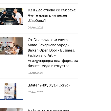
D2 и Део отново се събраха!
Чуйте новата им песен
„Свобода“!
04 Авг. 2026
От България към света:
Мила Захариева учреди
Balkan Open Door - Business,
Fashion and Art –
международна платформа за
бизнес, мода и изкуство
03 Авг. 2026
„Mater 2-10“, Хуан Согьон
02 Авг. 2026
Най-честите грешки при