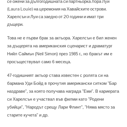
се ожени за дългогодишната си партньорка Лора Луи
(Laura Louie) на церемония на Хавайските острови.
Харелсън и Луи са заедно от 20 години и имат три
дъщери.
Това не е първи брак за актьора. Харелсън е бил женен
за дъщерята на американския сценарист и драматург
Нийл Саймън (Neil Simon) през 1985 г., но бракът им е
просъществувал само 6 месеца.
47-годишният актьор става известен с ролята си на
бармана Уди Бойд в прочутия американски ситком "Бар
наздраве", за която получава награда "Еми". В кариерата
си Харелсън е участвал във филми като "Родени
убийци", "Народът срещу Лари Флинт", "Няма място за
старите кучета" и др.