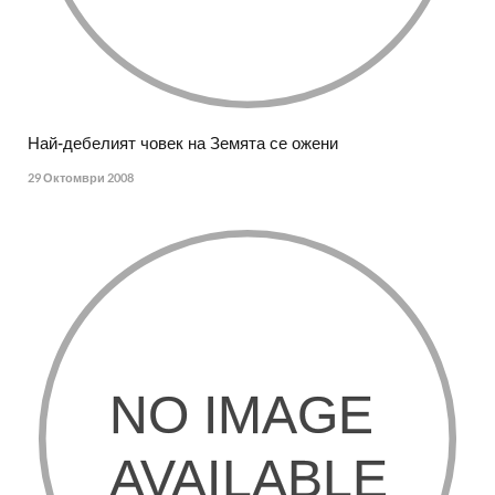
Най-дебелият човек на Земята се ожени
29 Октомври 2008