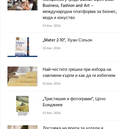
Business, Fashion and Art –
международна платформа за бизнес,
мода и изкуство
03 Авг. 2026
„Mater 2-10“, Хуан Согьон
02 Авг. 2026
Най-честите грешки при избора на
хавлиени кърпи и как да ги избегнем
02 Авг. 2026
„Тристишия и фотограми“, Цочо
Бояджиев
01 Авг. 2026
Доставка на врати за хотели и