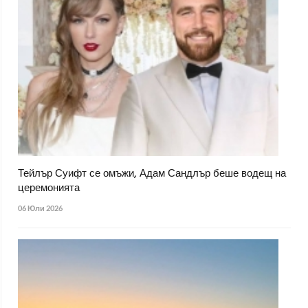
Тейлър Суифт се омъжи, Адам Сандлър беше водещ на
церемонията
06 Юли 2026