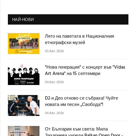
НАЙ-НОВИ
Лято на паветата в Националния
етнографски музей
05 Авг. 2026
"Нова генерация" с концерт във "Vidas
Art Arena" на 15 септември
04 Авг. 2026
D2 и Део отново се събраха! Чуйте
новата им песен „Свобода“!
04 Авг. 2026
От България към света: Мила
Захариева учреди Balkan Open Door -