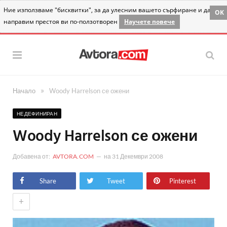
Ние използваме "бисквитки", за да улесним вашето сърфиране и да
OK
направим престоя ви по-ползотворен
Научете повече
»
Начало
Woody Harrelson се ожени
НЕДЕФИНИРАН
Woody Harrelson се ожени
Добавена от:
AVTORA.COM
на
31 Декември 2008
Share
Tweet
Pinterest
+