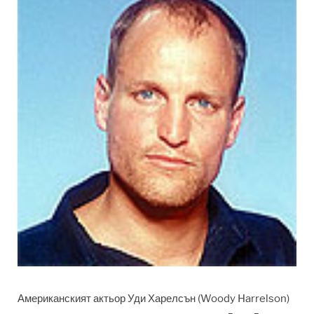
Американският актьор Уди Харелсън (Woody Harrelson)