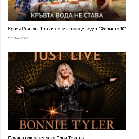
Краси Радков, Тото и жените им ще водят "Фермата 10"
27 Юли 2026
Почина рок легендата Бони Тейлър