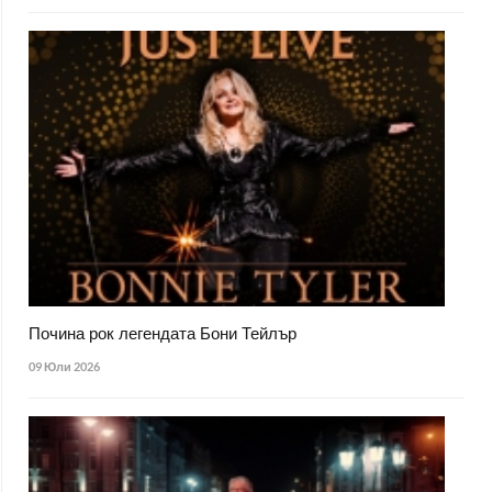
Почина рок легендата Бони Тейлър
09 Юли 2026