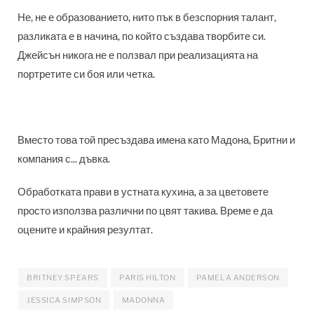
Не, не е образованието, нито пък в безспорния талант,
разликата е в начина, по който създава творбите си.
Джейсън никога не е ползвал при реализацията на
портретите си боя или четка.
Вместо това той пресъздава имена като Мадона, Бритни и
компания с... дъвка.
Обработката прави в устната кухина, а за цветовете
просто използва различни по цвят такива. Време е да
оцените и крайния резултат.
BRITNEY SPEARS
PARIS HILTON
PAMELA ANDERSON
JESSICA SIMPSON
MADONNA