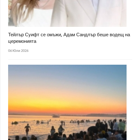
Тейлър Суифт се омъжи, Адам Сандлър беше водещ на
церемонията
06 Юли 2026