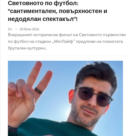
Световното по футбол:
"сантиментален, повърхностен и
недодялан спектакъл"!
От
20 Юли 2026
Вчерашният исторически финал на Световното първенство
по футбол на стадион „МетЛайф“ предложи на планетата
брутален културен..