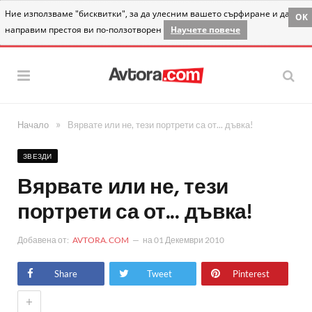
Ние използваме "бисквитки", за да улесним вашето сърфиране и да
OK
направим престоя ви по-ползотворен
Научете повече
»
Начало
Вярвате или не, тези портрети са от... дъвка!
ЗВЕЗДИ
Вярвате или не, тези
портрети са от... дъвка!
Добавена от:
AVTORA.COM
на
01 Декември 2010
Share
Tweet
Pinterest
+