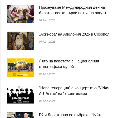
Празнуваме Международния ден на
бирата - всеки първи петък на август
07 Авг. 2026
„Ахинора“ на Аполония 2026 в Созопол
07 Авг. 2026
Лято на паветата в Националния
етнографски музей
05 Авг. 2026
"Нова генерация" с концерт във "Vidas
Art Arena" на 15 септември
04 Авг. 2026
D2 и Део отново се събраха! Чуйте