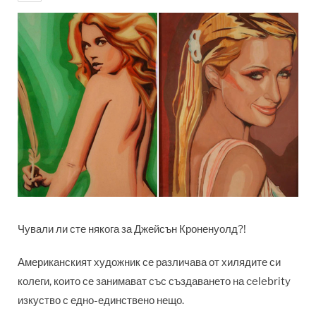
Чували ли сте някога за Джейсън Кроненуолд?!
Американският художник се различава от хилядите си
колеги, които се занимават със създаването на celebrity
изкуство с едно-единствено нещо.