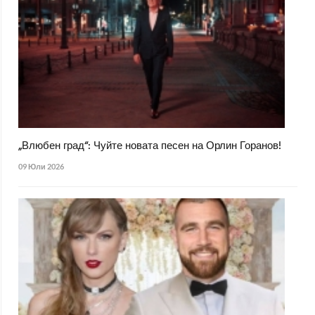
„Влюбен град“: Чуйте новата песен на Орлин Горанов!
09 Юли 2026