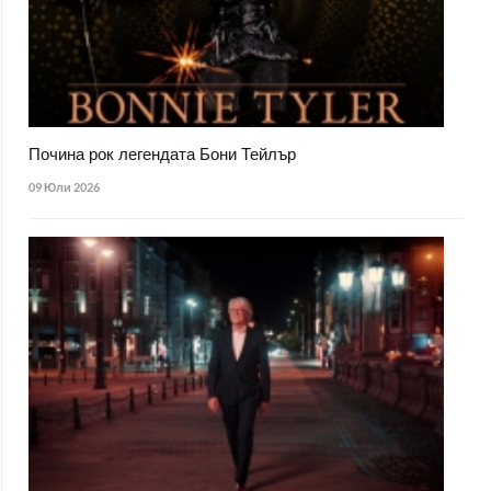
Почина рок легендата Бони Тейлър
09 Юли 2026