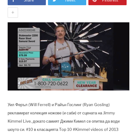
Share
Tweet
Pinterest
+
Уил Феръл (Will Ferrell) и Райън Гослинг (Ryan Gosling)
рекламират колекция ножове (и саби) от сцената на Jimmy
Kimmel Live, докато самият Джими Кимел се опитва да води
шоуто си. #10 в класацията Тop 10 #Kimmel videos of 2013