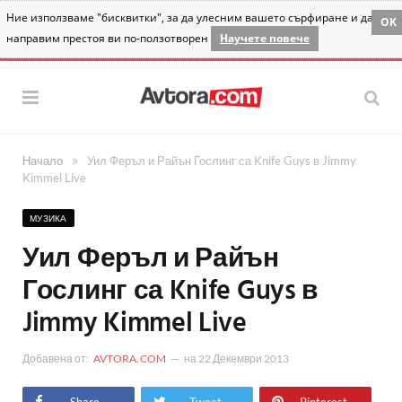
Ние използваме "бисквитки", за да улесним вашето сърфиране и да
OK
направим престоя ви по-ползотворен
Научете повече
»
Начало
Уил Феръл и Райън Гослинг са Knife Guys в Jimmy
Kimmel Live
МУЗИКА
Уил Феръл и Райън
Гослинг са Knife Guys в
Jimmy Kimmel Live
Добавена от:
AVTORA.COM
на
22 Декември 2013