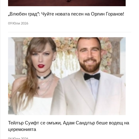
„Влюбен град“: Чуйте новата песен на Орлин Горанов!
09 Юли 2026
Тейлър Суифт се омъжи, Адам Сандлър беше водещ на
церемонията
06 Юли 2026