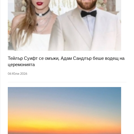
Тейлър Суифт се омъжи, Адам Сандлър беше водещ на
церемонията
06 Юли 2026