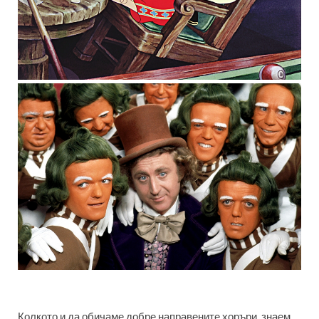
Колкото и да обичаме добре направените хоръри, знаем,