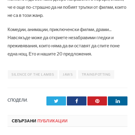
че е още по-страшно да ни побият тръпки от филми, които
не са в този жанр.
Комедии, анимации, приключенски филми, драми...
Навсякъде може да откриете незабравими гледки и
преживявания, които няма да ви оставят да спите поне
една нощ. Ето и нашите 20 предложения.
SILENCE OF THE LAMBS
JAWS
TRAINSPOTTING
СПОДЕЛИ.
Twitter
Facebook
Pinterest
LinkedI
СВЪРЗАНИ
ПУБЛИКАЦИИ