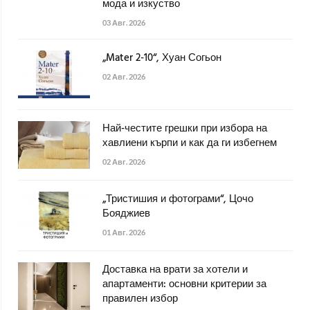
мода и изкуство
03 Авг. 2026
„Mater 2-10“, Хуан Согьон
02 Авг. 2026
Най-честите грешки при избора на
хавлиени кърпи и как да ги избегнем
02 Авг. 2026
„Тристишия и фотограми“, Цочо
Бояджиев
01 Авг. 2026
Доставка на врати за хотели и
апартаменти: основни критерии за
правилен избор