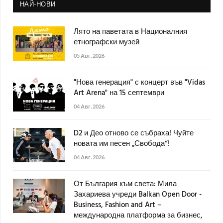
НАЙ-НОВИ
Лято на паветата в Националния
етнографски музей
05 Авг. 2026
"Нова генерация" с концерт във "Vidas
Art Arena" на 15 септември
04 Авг. 2026
D2 и Део отново се събраха! Чуйте
новата им песен „Свобода“!
04 Авг. 2026
От България към света: Мила
Захариева учреди Balkan Open Door -
Business, Fashion and Art –
международна платформа за бизнес,