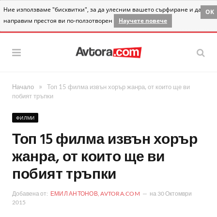
Ние използваме "бисквитки", за да улесним вашето сърфиране и да
OK
направим престоя ви по-ползотворен
Научете повече
»
Начало
Топ 15 филма извън хорър жанра, от които ще ви
побият тръпки
ФИЛМИ
Топ 15 филма извън хорър
жанра, от които ще ви
побият тръпки
Добавена от:
ЕМИЛ АНТОНОВ, AVTORA.COM
на
30 Октомври
2015