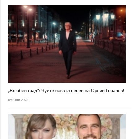
„Влюбен град“: Чуйте новата песен на Орлин Горанов!
09 Юли 2026