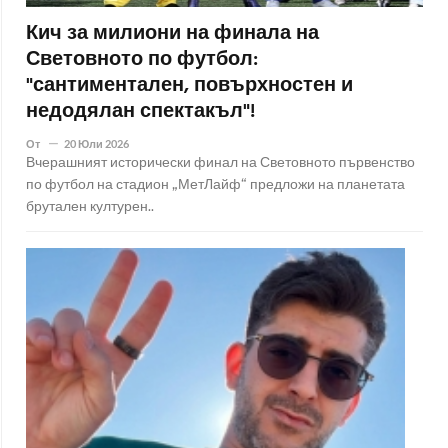
Кич за милиони на финала на
Световното по футбол:
"сантиментален, повърхностен и
недодялан спектакъл"!
От
20 Юли 2026
Вчерашният исторически финал на Световното първенство
по футбол на стадион „МетЛайф“ предложи на планетата
брутален културен..