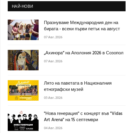
НАЙ-НОВИ
Празнуваме Международния ден на
бирата - всеки първи петък на август
07 Авг. 2026
„Ахинора“ на Аполония 2026 в Созопол
07 Авг. 2026
Лято на паветата в Националния
етнографски музей
05 Авг. 2026
"Нова генерация" с концерт във "Vidas
Art Arena" на 15 септември
04 Авг. 2026