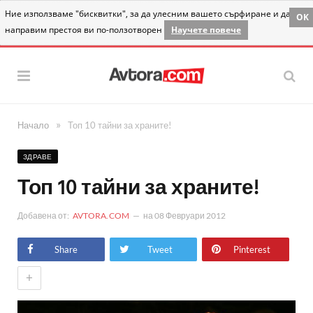
Ние използваме "бисквитки", за да улесним вашето сърфиране и да
OK
направим престоя ви по-ползотворен
Научете повече
»
Начало
Топ 10 тайни за храните!
ЗДРАВЕ
Топ 10 тайни за храните!
Добавена от:
AVTORA.COM
на
08 Февруари 2012
Share
Tweet
Pinterest
+