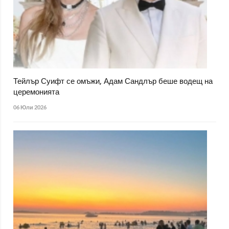
Тейлър Суифт се омъжи, Адам Сандлър беше водещ на
церемонията
06 Юли 2026