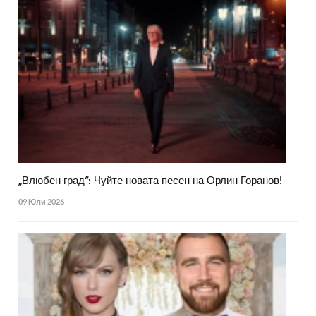
„Влюбен град“: Чуйте новата песен на Орлин Горанов!
09 Юли 2026