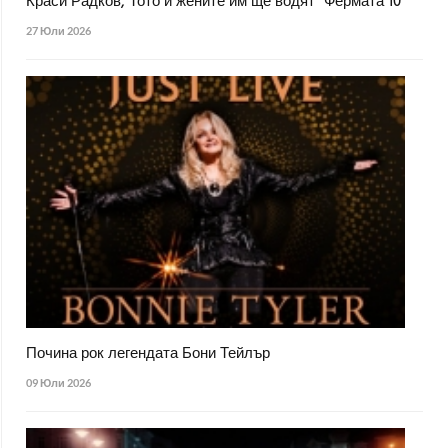
Краси Радков, Тото и жените им ще водят "Фермата 10"
27 Юли 2026
Почина рок легендата Бони Тейлър
09 Юли 2026