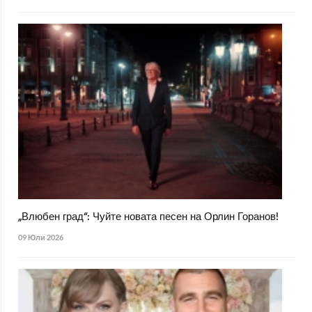
„Влюбен град“: Чуйте новата песен на Орлин Горанов!
09 Юли 2026