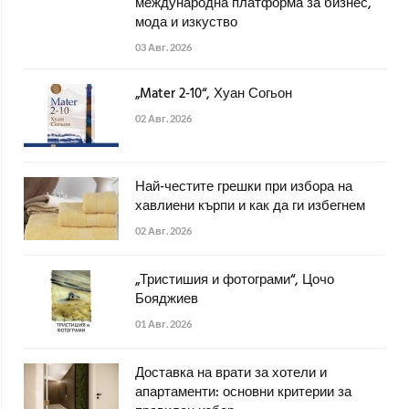
международна платформа за бизнес,
мода и изкуство
03 Авг. 2026
„Mater 2-10“, Хуан Согьон
02 Авг. 2026
Най-честите грешки при избора на
хавлиени кърпи и как да ги избегнем
02 Авг. 2026
„Тристишия и фотограми“, Цочо
Бояджиев
01 Авг. 2026
Доставка на врати за хотели и
апартаменти: основни критерии за