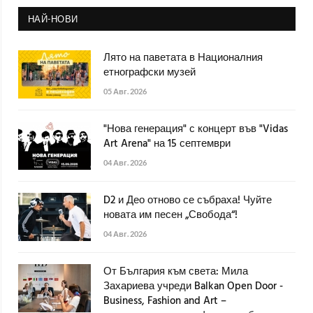
НАЙ-НОВИ
Лято на паветата в Националния
етнографски музей
05 Авг. 2026
"Нова генерация" с концерт във "Vidas
Art Arena" на 15 септември
04 Авг. 2026
D2 и Део отново се събраха! Чуйте
новата им песен „Свобода“!
04 Авг. 2026
От България към света: Мила
Захариева учреди Balkan Open Door -
Business, Fashion and Art –