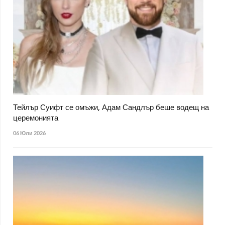
Тейлър Суифт се омъжи, Адам Сандлър беше водещ на
церемонията
06 Юли 2026