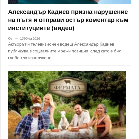
Александър Кадиев призна нарушение
на пътя и отправи остър коментар към
институциите (видео)
От
13 Юли 2026
Актьорът и телевизионен водещ Александър Кадиев
публикува в социалните мрежи позиция, след като е бил
глобен за използване..