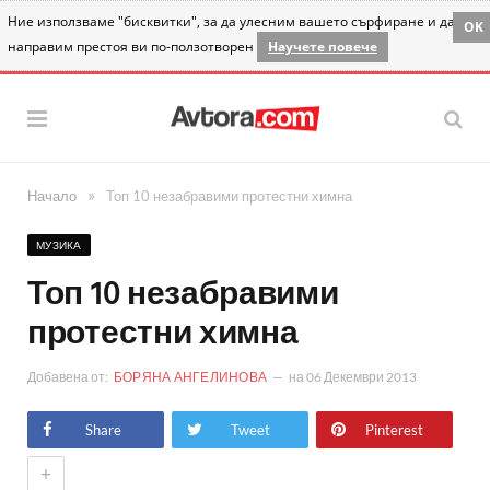
Ние използваме "бисквитки", за да улесним вашето сърфиране и да
OK
направим престоя ви по-ползотворен
Научете повече
»
Начало
Топ 10 незабравими протестни химна
МУЗИКА
Топ 10 незабравими
протестни химна
Добавена от:
БОРЯНА АНГЕЛИНОВА
на
06 Декември 2013
Share
Tweet
Pinterest
+