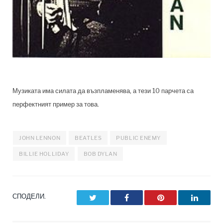
Музиката има силата да възпламенява, а тези 10 парчета са
перфектният пример за това.
JOHN LENNON
BEATLES
PUBLIC ENEMY
BILLIE HOLLIDAY
BOB DYLAN
СПОДЕЛИ.
Twitter
Facebook
Pinterest
LinkedI