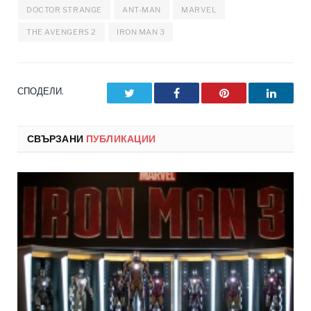
DOCTOR STRANGE
ANT-MAN
MARVEL
THE AVENGERS 2
IRON MAN 3
СПОДЕЛИ.
Twitter
Facebook
Pinterest
LinkedI
СВЪРЗАНИ
ПУБЛИКАЦИИ