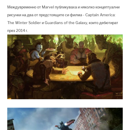
Междувременно от Marvel публикуваха и няколко концептуални
рисунки на два от предстоящите си филмa - Captain America:
The Winter Soldier и Guardians of the Galaxy, които дебютират
през 2014 г.