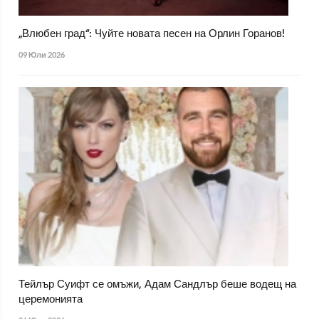
„Влюбен град“: Чуйте новата песен на Орлин Горанов!
09 Юли 2026
Тейлър Суифт се омъжи, Адам Сандлър беше водещ на
церемонията