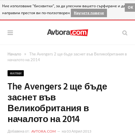
Ние използваме "бисквитки", за да улесним вашето сърфиране и да
OK
направим престоя ви по-ползотворен
Научете повече
»
Начало
The Avengers 2 ще бъде заснет във Великобритания в
началото на 2014
ФИЛМИ
The Avengers 2 ще бъде
заснет във
Великобритания в
началото на 2014
Добавена от:
AVTORA.COM
на
03 Април 2013