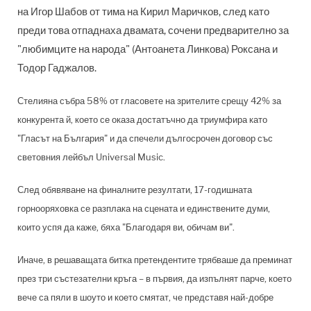
на Игор Шабов от тима на Кирил Маричков, след като
преди това отпаднаха двамата, сочени предварително за
"любимците на народа" (Антоанета Линкова) Роксана и
Тодор Гаджалов.
Стелияна събра 58% от гласовете на зрителите срещу 42% за
конкурента й, което се оказа достатъчно да триумфира като
"Гласът на България" и да спечели дългосрочен договор със
световния лейбъл Universal Music.
След обявяване на финалните резултати, 17-годишната
горнооряховка се разплака на сцената и единствените думи,
които успя да каже, бяха "Благодаря ви, обичам ви".
Иначе, в решаващата битка претендентите трябваше да преминат
през три състезателни кръга – в първия, да изпълнят парче, което
вече са пяли в шоуто и което смятат, че представя най-добре