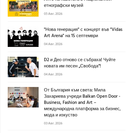
етнографски музей
05 Авг. 2026
"Нова генерация" с концерт във "Vidas
Art Arena" на 15 септември
04 Авг. 2026
D2 и Део отново се събраха! Чуйте
новата им песен „Свобода“!
04 Авг. 2026
От България към света: Мила
Захариева учреди Balkan Open Door -
Business, Fashion and Art –
международна платформа за бизнес,
мода и изкуство
03 Авг. 2026