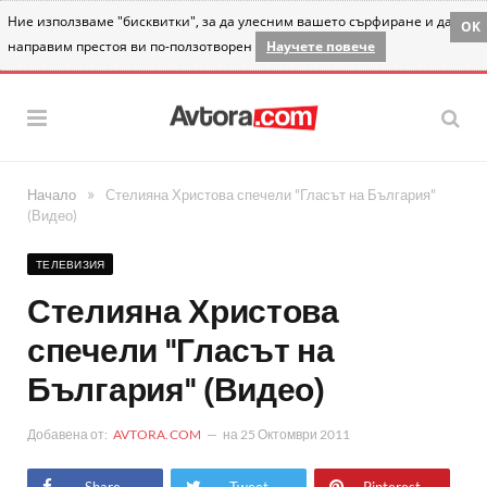
Ние използваме "бисквитки", за да улесним вашето сърфиране и да
OK
направим престоя ви по-ползотворен
Научете повече
»
Начало
Стелияна Христова спечели "Гласът на България"
(Видео)
ТЕЛЕВИЗИЯ
Стелияна Христова
спечели "Гласът на
България" (Видео)
Добавена от:
AVTORA.COM
на
25 Октомври 2011