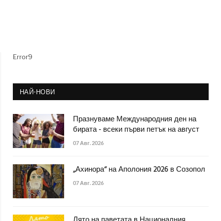
Error9
НАЙ-НОВИ
Празнуваме Международния ден на
бирата - всеки първи петък на август
07 Авг. 2026
„Ахинора“ на Аполония 2026 в Созопол
07 Авг. 2026
Лято на паветата в Националния