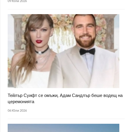
09 Юли 2026
Тейлър Суифт се омъжи, Адам Сандлър беше водещ на
церемонията
06 Юли 2026