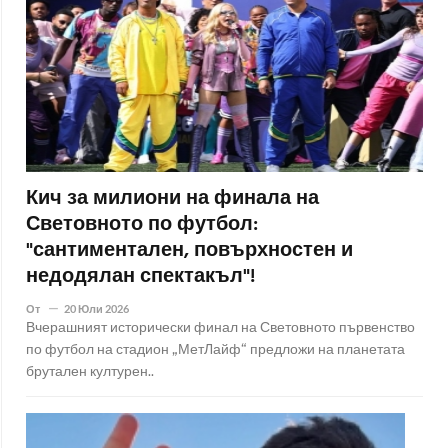
Кич за милиони на финала на
Световното по футбол:
"сантиментален, повърхностен и
недодялан спектакъл"!
От
20 Юли 2026
Вчерашният исторически финал на Световното първенство
по футбол на стадион „МетЛайф“ предложи на планетата
брутален културен..