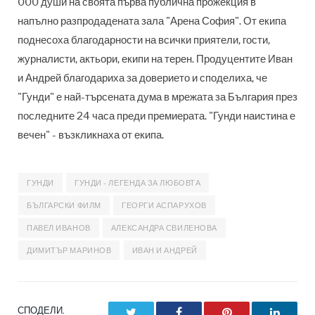
000 души на своята първа публична прожекция в
напълно разпродадената зала "Арена София". От екипа
поднесоха благодарности на всички приятели, гости,
журналисти, актьори, екипи на терен. Продуцентите Иван
и Андрей благодариха за доверието и споделиха, че
"Гунди" е най-търсената дума в мрежата за България през
последните 24 часа преди премиерата. "Гунди наистина е
вечен" - възкликнаха от екипа.
ГУНДИ
ГУНДИ - ЛЕГЕНДА ЗА ЛЮБОВТА
БЪЛГАРСКИ ФИЛМ
ГЕОРГИ АСПАРУХОВ
ПАВЕЛ ИВАНОВ
АЛЕКСАНДРА СВИЛЕНОВА
ДИМИТЪР МАРИНОВ
ИВАН И АНДРЕЙ
СПОДЕЛИ.
Twitter
Facebook
Pinterest
LinkedI