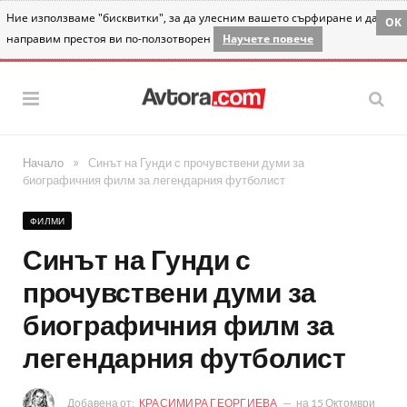
Ние използваме "бисквитки", за да улесним вашето сърфиране и да
OK
направим престоя ви по-ползотворен
Научете повече
»
Начало
Синът на Гунди с прочувствени думи за
биографичния филм за легендарния футболист
ФИЛМИ
Синът на Гунди с
прочувствени думи за
биографичния филм за
легендарния футболист
Добавена от:
КРАСИМИРА ГЕОРГИЕВА
на
15 Октомври