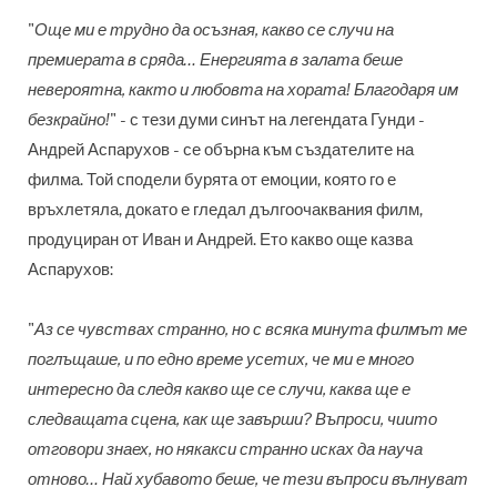
"
Още ми е трудно да осъзная, какво се случи на
премиерата в сряда… Енергията в залата беше
невероятна, както и любовта на хората! Благодаря им
безкрайно!
" - с тези думи синът на легендата Гунди -
Андрей Аспарухов - се обърна към създателите на
филма. Той сподели бурята от емоции, която го е
връхлетяла, докато е гледал дългоочаквания филм,
продуциран от Иван и Андрей. Ето какво още казва
Аспарухов:
"
Аз се чувствах странно, но с всяка минута филмът ме
поглъщаше, и по едно време усетих, че ми е много
интересно да следя какво ще се случи, каква ще е
следващата сцена, как ще завърши? Въпроси, чиито
отговори знаех, но някакси странно исках да науча
отново… Най хубавото беше, че тези въпроси вълнуват