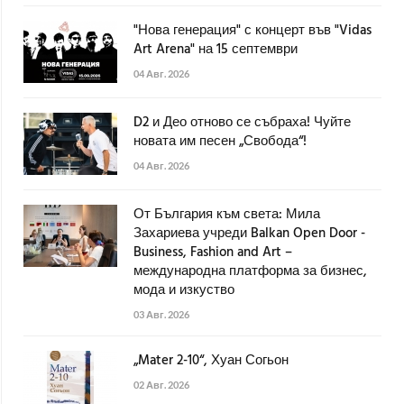
"Нова генерация" с концерт във "Vidas
Art Arena" на 15 септември
04 Авг. 2026
D2 и Део отново се събраха! Чуйте
новата им песен „Свобода“!
04 Авг. 2026
От България към света: Мила
Захариева учреди Balkan Open Door -
Business, Fashion and Art –
международна платформа за бизнес,
мода и изкуство
03 Авг. 2026
„Mater 2-10“, Хуан Согьон
02 Авг. 2026