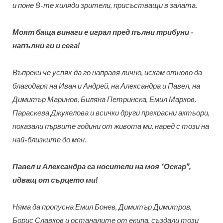
и поне 8-те хиляди зрители, присъстващи в залата.
Моят баща винаги е играл пред пълни трибуни -
напълни ги и сега!
Въпреки че успях да го направя лично, искам отново да
благодаря на Иван и Андрей, на Александра и Павел, на
Димитър Маринов, Биляна Петринска, Емил Марков,
Параскева Джукелова и всички други прекрасни актьори,
показали първите години от живота ми, наред с този на
най-близките до мен.
Павел и Александра са носители на моя “Оскар”,
идващ от сърцето ми!
Няма да пропусна Емил Бонев, Димитър Димитров,
Борис Славков и останалите от екипа, създали този