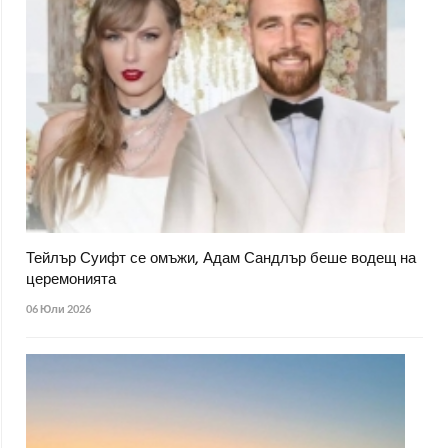
Тейлър Суифт се омъжи, Адам Сандлър беше водещ на
церемонията
06 Юли 2026