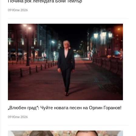
Почина рок легендата Бони Тейлър
09 Юли 2026
„Влюбен град“: Чуйте новата песен на Орлин Горанов!
09 Юли 2026