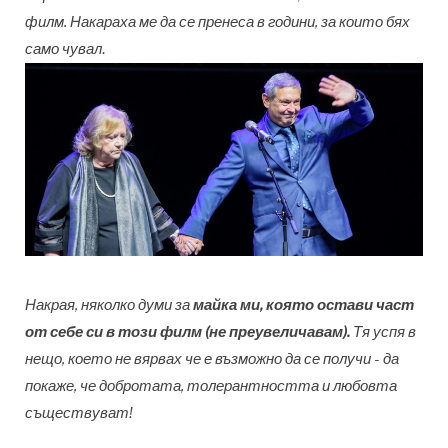
филм. Накараха ме да се пренеса в години, за които бях
само чувал
.
Накрая, няколко думи за
майка ми, която остави част
от себе си в този филм (не преувеличавам).
Тя успя в
нещо, което не вярвах че е възможно да се получи - да
покаже, че добротата, толерантността и любовта
съществуват!