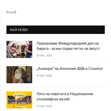
Error9
НАЙ-НОВИ
Празнуваме Международния ден на
бирата - всеки първи петък на август
07 Авг. 2026
„Ахинора“ на Аполония 2026 в Созопол
07 Авг. 2026
Лято на паветата в Националния
етнографски музей
05 Авг. 2026