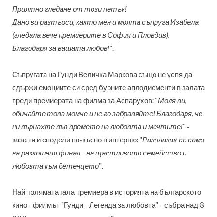
Приятно гледане от този петък!
Дано ви разтърси, както мен и моята съпруга Изабела
(гледала вече премиерите в София и Пловдив).
Благодаря за вашата любов!
".
Съпругата на Гунди Величка Маркова също не успя да
сдържи емоциите си сред бурните аплодисменти в залата
преди премиерата на филма за Аспарухов: "
Моля ви,
обичайте това момче и
не го забравяйте! Благодаря, че
ни върнахте във времето на любовта и мечтите!
" -
каза тя и сподели по-късно в интервю: "
Разплаках се само
на разкошния финал - на щастливото семейство и
любовта към детенцето
".
Най-голямата гала премиера в историята на българското
кино - филмът "Гунди - Легенда за любовта" - събра над 8