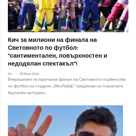
Кич за милиони на финала на
Световното по футбол:
"сантиментален, повърхностен и
недодялан спектакъл"!
От
20 Юли 2026
Вчерашният исторически финал на Световното първенство
по футбол на стадион „МетЛайф“ предложи на планетата
брутален културен..