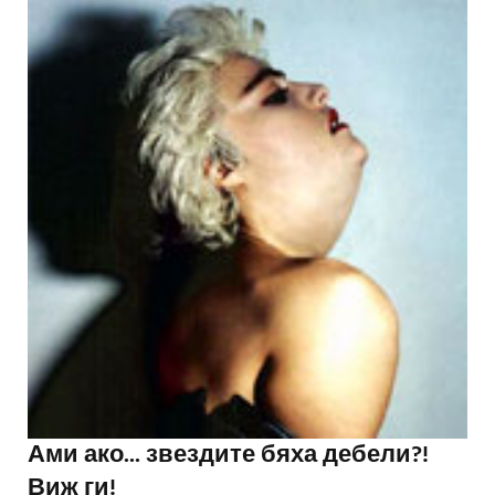
Ами ако... звездите бяха дебели?!
Виж ги!