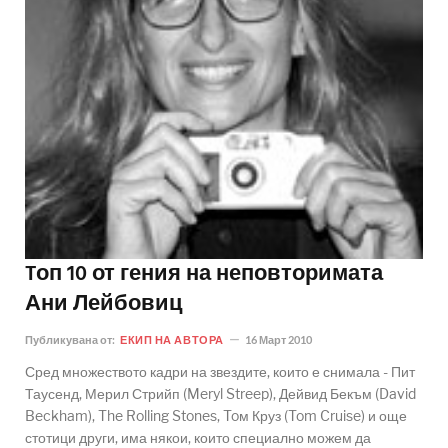
Tоп 10 от гения на неповторимата
Ани Лейбовиц
Публикувана от:
ЕКИП НА АВТОРА
16 Март 2010
Сред множеството кадри на звездите, които е снимала - Пит
Таусенд, Мерил Стрийп (Meryl Streep), Дейвид Бекъм (David
Beckham), The Rolling Stones, Toм Круз (Tom Cruise) и още
стотици други, има някои, които специално можем да