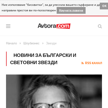
Ние използваме "бисквитки", за да улесним вашето сърфиране и да
OK
направим престоя ви по-ползотворен
Научете повече
»
»
Начало
Шоубизнес
Звезди
НОВИНИ ЗА БЪЛГАРСКИ И
СВЕТОВНИ ЗВЕЗДИ
RSS КАНАЛ