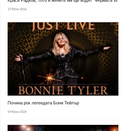
Краси Радков, Тото и жените им ще водят "Фермата 10"
27 Юли 2026
Почина рок легендата Бони Тейлър
09 Юли 2026