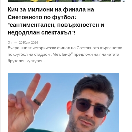
Кич за милиони на финала на
Световното по футбол:
"сантиментален, повърхностен и
недодялан спектакъл"!
От
20 Юли 2026
Вчерашният исторически финал на Световното първенство
по футбол на стадион „МетЛайф“ предложи на планетата
брутален културен..