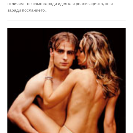
отличим - не само заради идеята и реализацията, но и
заради посланието..