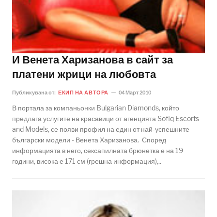
И Венета Харизанова в сайт за
платени жрици на любовта
Публикувана от:
ЕКИП НА АВТОРА
04 Март 2010
В портала за компаньонки Bulgarian Diamonds, който
предлага услугите на красавици от агенцията Sofiq Escorts
and Models, се появи профил на един от най-успешните
български модели - Венета Харизанова. Според
информацията в него, сексапилната брюнетка е на 19
години, висока е 171 см (грешна информация),..