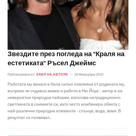
Звездите през погледа на "Краля на
естетиката" Ръсел Джеймс
Публикувана от:
ЕКИП НА АВТОРА
26 Февруари 2010
Работата му винаги е била силно повлияна от родината му,
въпреки че отдавна живее и работи в Ню Йорк - автор е на
невероятни природни пейзажи, използва нетрадиционно
светлината в снимките си, като често комбинира обекта с
най-различни природни елементи - слънце, вода, земя. В
резултат се появяват..