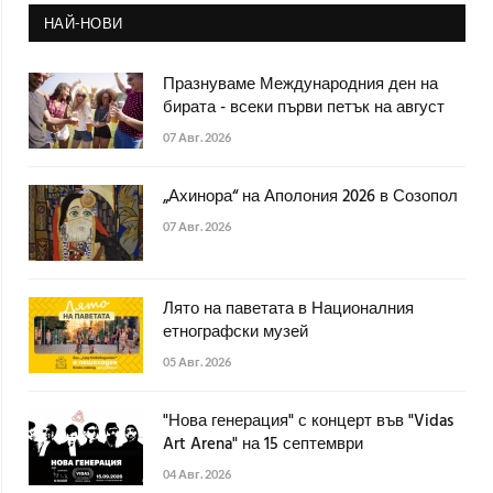
НАЙ-НОВИ
Празнуваме Международния ден на
бирата - всеки първи петък на август
07 Авг. 2026
„Ахинора“ на Аполония 2026 в Созопол
07 Авг. 2026
Лято на паветата в Националния
етнографски музей
05 Авг. 2026
"Нова генерация" с концерт във "Vidas
Art Arena" на 15 септември
04 Авг. 2026