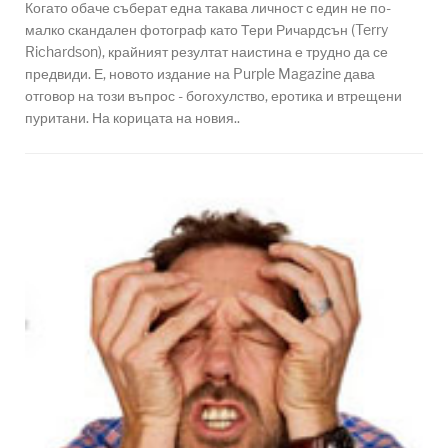
Когато обаче съберат една такава личност с един не по-
малко скандален фотограф като Тери Ричардсън (Terry
Richardson), крайният резултат наистина е трудно да се
предвиди. Е, новото издание на Purple Magazine дава
отговор на този въпрос - богохулство, еротика и втрещени
пуритани. На корицата на новия..