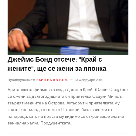
Джеймс Бонд отсече: "Край с
жените", ще се жени за японка
Публикувана от:
ЕКИП НА АВТОРА
23 Февруари 2010
Британската филмова звезда Даниъл Крейг (Daniel Craig) ще
се ожени за дългогодишната си приятелка Сацуки Мичъл,
твърдят медиите на Острова. Актьорът и приятелката му,
която е по-млада от него с 11 години, бяха заснети от
папараци, като на пръста му видимо се открояваше златна
венчална халка. Продуцентката..