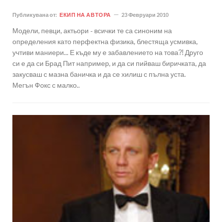
Публикувана от:
ЕКИП НА АВТОРА
23 Февруари 2010
Модели, певци, актьори - всички те са синоним на
определения като перфектна физика, блестяща усмивка,
учтиви маниери... Е къде му е забавлението на това?! Друго
си е да си Брад Пит например, и да си пийваш биричката, да
закусваш с мазна баничка и да се хилиш с пълна уста.
Мегън Фокс с малко..