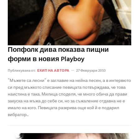
Попфолк дива показва пищни
форми в новия Playboy
Публикувана от:
ЕКИП НА АВТОРА
27 Февруари 2010
"Мъжете са лесни" е заглавие на нейна песен, а в интервюто
си пред мъжкото списание певицата потвърждава, че това
наистина е така. Милица споделя, че много обича да прави
закуска на мъжа до себе си, но за съжаление отдавна не е
имало на кого. Певицата разкрива още кой й е подарил
вибратор..