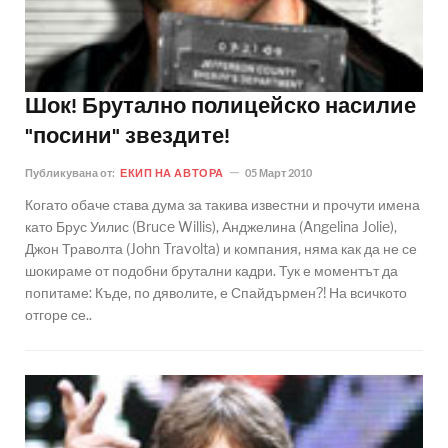
Шок! Брутално полицейско насилие
"посини" звездите!
Публикувана от:
ЕКИП НА АВТОРА
05 Март 2010
Когато обаче става дума за такива известни и прочути имена
като Брус Уилис (Bruce Willis), Анджелина (Angelina Jolie),
Джон Траволта (John Travolta) и компания, няма как да не се
шокираме от подобни брутални кадри. Тук е моментът да
попитаме: Къде, по дяволите, е Спайдърмен?! На всичкото
отгоре се..