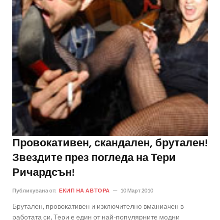
Провокативен, скандален, брутален!
Звездите през погледа на Тери
Ричардсън!
Публикувана от:
ЕКИП НА АВТОРА
10 Март 2010
Брутален, провокативен и изключително вманиачен в
работата си, Тери е един от най-популярните модни