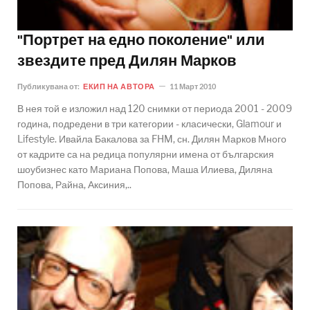
"Портрет на едно поколение" или
звездите пред Дилян Марков
Публикувана от:
ЕКИП НА АВТОРА
11 Март 2010
В нея той е изложил над 120 снимки от периода 2001 - 2009
година, подредени в три категории - класически, Glamour и
Lifestyle. Ивайла Бакалова за FHM, сн. Дилян Марков Много
от кадрите са на редица популярни имена от българския
шоубизнес като Мариана Попова, Маша Илиева, Диляна
Попова, Райна, Аксиния,..