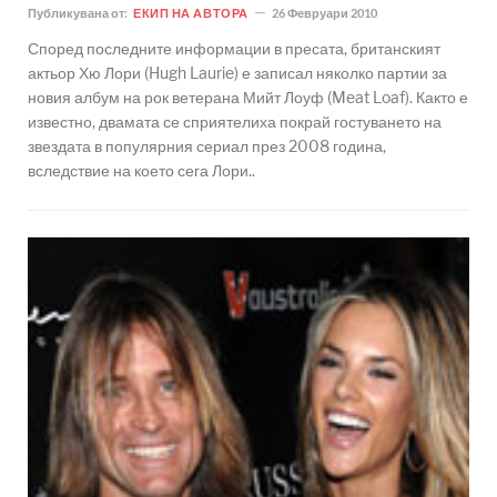
Публикувана от:
ЕКИП НА АВТОРА
26 Февруари 2010
Според последните информации в пресата, британският
актьор Хю Лори (Hugh Laurie) е записал няколко партии за
новия албум на рок ветерана Мийт Лоуф (Meat Loaf). Както е
известно, двамата се сприятелиха покрай гостуването на
звездата в популярния сериал през 2008 година,
вследствие на което сега Лори..