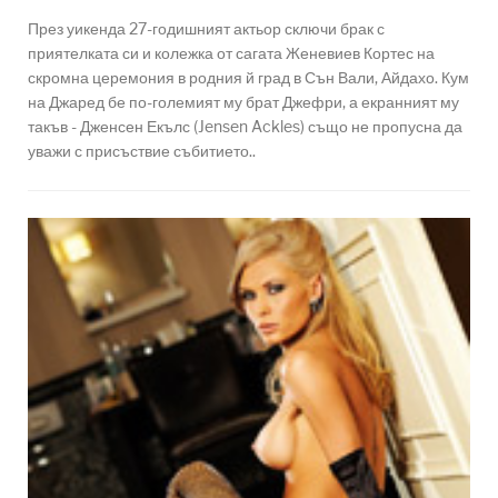
През уикенда 27-годишният актьор сключи брак с
приятелката си и колежка от сагата Женевиев Кортес на
скромна церемония в родния й град в Сън Вали, Айдахо. Кум
на Джаред бе по-големият му брат Джефри, а екранният му
такъв - Дженсен Екълс (Jensen Ackles) също не пропусна да
уважи с присъствие събитието..