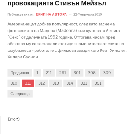
провокацията Стивън Мейзъл
Публикувана от:
ЕКИП НА АВТОРА
22 Февруари 2010
Американецът добива популярност, след като заснема
фотосесията на Мадона (Madonna) към култовата й книга
"Секс" от далечната 1992 година. Оттогава насам пред
обектива му са застанали стотици знаменитости от света на
шоубизнеса - работил е с филмови звезди като Кейт Уинслет,
Хилари Суонк и..
Предишна
1
211
261
301
308
309
310
311
312
313
314
321
351
Следваща
Error9