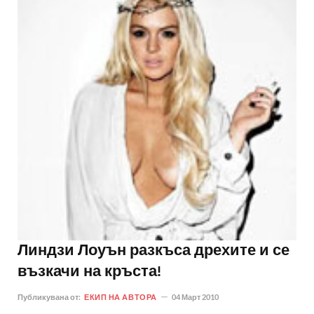
Линдзи Лоуън разкъса дрехите и се
възкачи на кръста!
Публикувана от:
ЕКИП НА АВТОРА
04 Март 2010