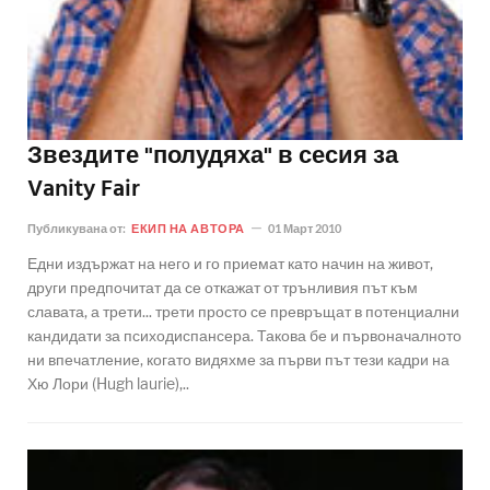
Звездите "полудяха" в сесия за
Vanity Fair
Публикувана от:
ЕКИП НА АВТОРА
01 Март 2010
Едни издържат на него и го приемат като начин на живот,
други предпочитат да се откажат от трънливия път към
славата, а трети... трети просто се превръщат в потенциални
кандидати за психодиспансера. Такова бе и първоначалното
ни впечатление, когато видяхме за първи път тези кадри на
Хю Лори (Hugh laurie),..