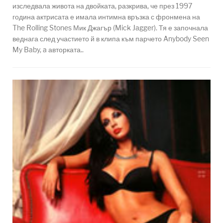
изследвала живота на двойката, разкрива, че през 1997
година актрисата е имала интимна връзка с фронмена на
The Rolling Stones Мик Джагър (Mick Jagger). Тя е започнала
веднага след участието й в клипа към парчето Anybody Seen
My Baby, a авторката..