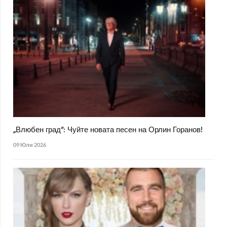
„Влюбен град“: Чуйте новата песен на Орлин Горанов!
09 Юли 2026