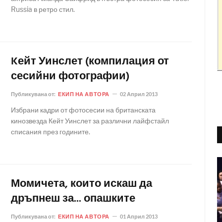
Russia в ретро стил.
Kейт Уинслет (компилация от
сесийни фотографии)
Публикувана от:
ЕКИП НА АВТОРА
02 Април 2013
Избрани кадри от фотосесии на британската
кинозвезда Кейт Уинслет за различни лайфстайл
списания през годините.
Момичета, които искаш да
дръпнеш за... опашките
Публикувана от:
ЕКИП НА АВТОРА
01 Април 2013