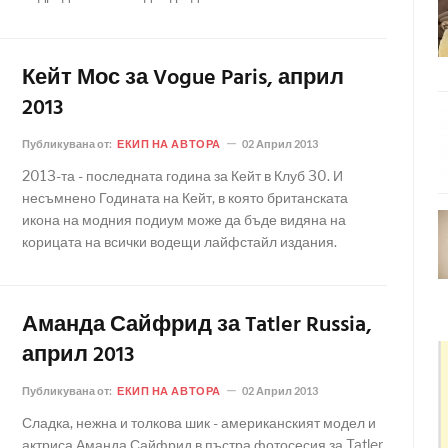
Кейт Мос за Vogue Paris, април
2013
Публикувана от:
ЕКИП НА АВТОРА
02 Април 2013
2013-та - последната година за Кейт в Клуб 30. И
несъмнено Годината на Кейт, в която британската
икона на модния подиум може да бъде видяна на
корицата на всички водещи лайфстайл издания.
Аманда Сайфрид за Tatler Russia,
април 2013
Публикувана от:
ЕКИП НА АВТОРА
02 Април 2013
Сладка, нежна и толкова шик - американският модел и
актриса Аманда Сайфрид в пъстра фотосесия за Tatler