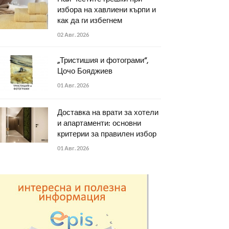
избора на хавлиени кърпи и
как да ги избегнем
02 Авг. 2026
„Тристишия и фотограми“,
Цочо Бояджиев
01 Авг. 2026
Доставка на врати за хотели
и апартаменти: основни
критерии за правилен избор
01 Авг. 2026