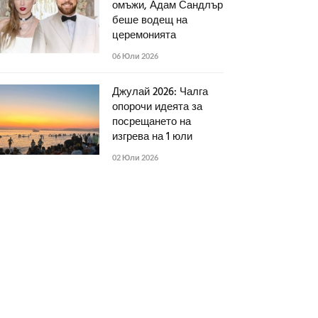
омъжи, Адам Сандлър
беше водещ на
церемонията
06 Юли 2026
Джулай 2026: Чалга
опорочи идеята за
посрещането на
изгрева на 1 юли
02 Юли 2026