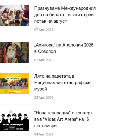
Празнуваме Международния
ден на бирата - всеки първи
петък на август
07 Авг. 2026
„Ахинора“ на Аполония 2026
в Созопол
07 Авг. 2026
Лято на паветата в
Националния етнографски
музей
05 Авг. 2026
"Нова генерация" с концерт
във "Vidas Art Arena" на 15
септември
04 Авг. 2026