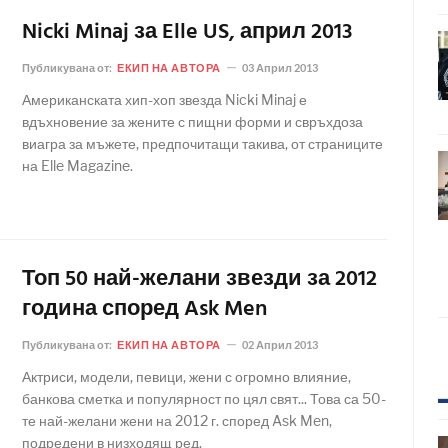
Nicki Minaj за Elle US, април 2013
Публикувана от:
ЕКИП НА АВТОРА
03 Април 2013
Американската хип-хоп звезда Nicki Minaj е
вдъхновение за жените с пищни форми и свръхдоза
виагра за мъжете, предпочитащи такива, от страниците
на Elle Magazine.
Топ 50 най-желани звезди за 2012
година според Ask Men
Публикувана от:
ЕКИП НА АВТОРА
02 Април 2013
Актриси, модели, певици, жени с огромно влияние,
банкова сметка и популярност по цял свят... Това са 50-
те най-желани жени на 2012 г. според Ask Men,
подредени в низходящ ред.