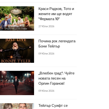
Краси Радков, Тото и
жените им ще водят
"Фермата 10"
27 Юли 2026
Почина рок легендата
Бони Тейлър
09 Юли 2026
„Влюбен град“: Чуйте
новата песен на
Орлин Горанов!
09 Юли 2026
Тейлър Суифт се