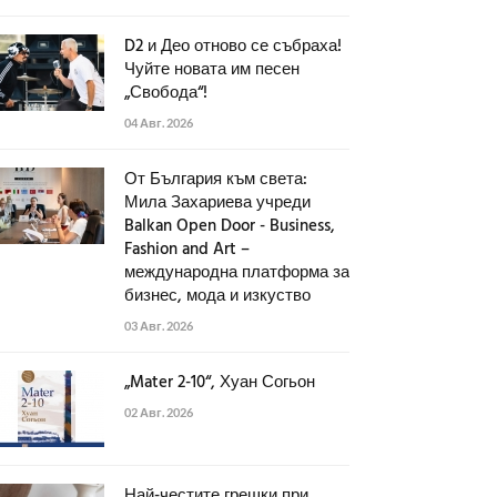
D2 и Део отново се събраха!
Чуйте новата им песен
„Свобода“!
04 Авг. 2026
От България към света:
Мила Захариева учреди
Balkan Open Door - Business,
Fashion and Art –
международна платформа за
бизнес, мода и изкуство
03 Авг. 2026
„Mater 2-10“, Хуан Согьон
02 Авг. 2026
Най-честите грешки при