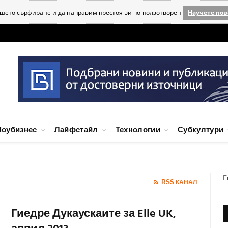
ашето сърфиране и да направим престоя ви по-ползотворен
Научете пов
оубизнес
Лайфстайл
Технологии
Субкултури
E
RSS КАНАЛ
Гиедре Дукаускаите за Elle UK,