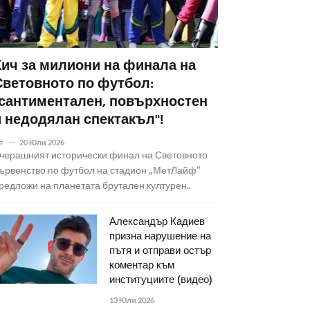
Кич за милиони на финала на
Световното по футбол:
"сантиментален, повърхностен
и недодялан спектакъл"!
т
20 Юли 2026
черашният исторически финал на Световното
ървенство по футбол на стадион „МетЛайф“
редложи на планетата брутален културен..
Александър Кадиев
призна нарушение на
пътя и отправи остър
коментар към
институциите (видео)
13 Юли 2026