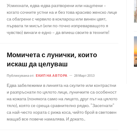
Усмихнати, едва-едва разтворени или нацупени –
когато сочните устни на и без това красиво женско лице
са обагрени с червило в кокларош или винен цвят,
първата ти мисъл (или по-точно изпреварващото я
чувство) винаги е едно – да впиеш своите в техните!
Момичета с лунички, които
искаш да целуваш
Публикувана от:
ЕКИП НА АВТОРА
28 Март 2013
Едва забележими в линията на скулите или контрастни
и разпръснати по цялото лице, луничките са особеност
на кожата (понякога само на лицето, друг път на цялото
тяло), която се среща сравнително рядко. "Засегнати"
са най-често хората с рижа коса, чийто брой в световен
мащаб все повече намалява. И докато..