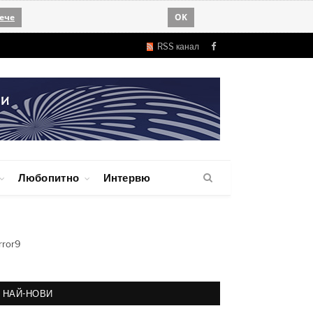
ече
OK
RSS канал
Facebook
Любопитно
Интервю
rror9
НАЙ-НОВИ