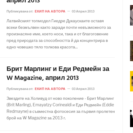
април 2013
Публикувана от:
ЕКИП НА АВТОРА
03 Април 2013
Латвийският топмодел Гиедре Дукаускаите оставя
всеки безмълвен както заради почти невъзможното за
произнасяне име, което носи, така и от благоговение
пред природата за способността й да концентрира в
едно човешко тяло толкова красота...
Брит Марлинг и Еди Редмейн за
W Magazine, април 2013
Публикувана от:
ЕКИП НА АВТОРА
03 Април 2013
Звездите на Холивуд от ново поколение - Брит Марлинг
(Brit Marling), Emayatzy Corinealdi и Еди Редмейн (Eddie
Redmayne) в съвместна фотосесия за първия пролетен
брой на W Magazine за 2013 г.