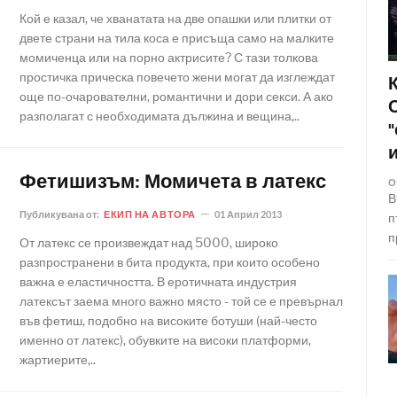
Кой е казал, че хванатата на две опашки или плитки от
двете страни на тила коса е присъща само на малките
момиченца или на порно актрисите? С тази толкова
простичка прическа повечето жени могат да изглеждат
още по-очарователни, романтични и дори секси. А ако
разполагат с необходимата дължина и вещина,..
Фетишизъм: Момичета в латекс
О
В
Публикувана от:
ЕКИП НА АВТОРА
01 Април 2013
п
п
От латекс се произвеждат над 5000, широко
разпространени в бита продукта, при които особено
важна е еластичността. В еротичната индустрия
латексът заема много важно място - той се е превърнал
във фетиш, подобно на високите ботуши (най-често
именно от латекс), обувките на високи платформи,
жартиерите,..