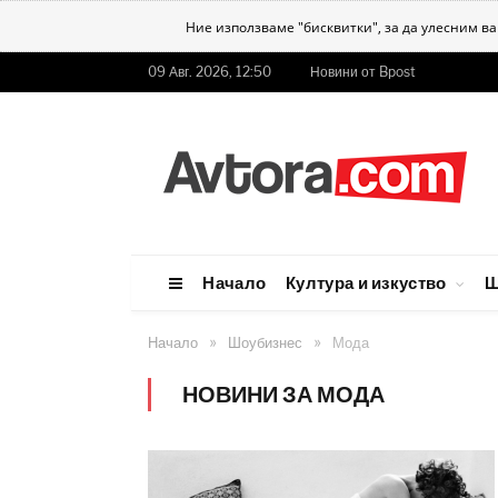
Ние използваме "бисквитки", за да улесним в
09 Авг. 2026, 12:50
Новини от Bpost
Начало
Култура и изкуство
Ш
»
»
Начало
Шоубизнес
Мода
НОВИНИ ЗА МОДА