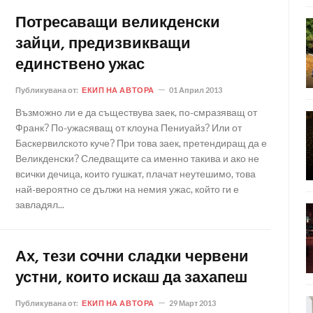
Потресаващи великденски
зайци, предизвикващи
единствено ужас
Публикувана от:
ЕКИП НА АВТОРА
01 Април 2013
Възможно ли е да съществува заек, по-смразяващ от
Франк? По-ужасяващ от клоуна Пениуайз? Или от
Баскервилското куче? При това заек, претендиращ да е
Великденски? Следващите са именно такива и ако не
всички дечица, които гушкат, плачат неутешимо, това
най-вероятно се дължи на немия ужас, който ги е
завладял...
Ах, тези сочни сладки червени
устни, които искаш да захапеш
Публикувана от:
ЕКИП НА АВТОРА
29 Март 2013