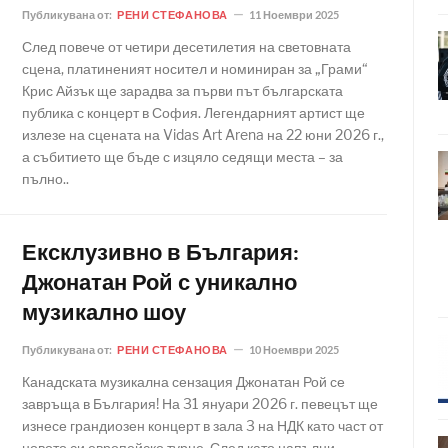
Публикувана от:
РЕНИ СТЕФАНОВА
11 Ноември 2025
След повече от четири десетилетия на световната
сцена, платиненият носител и номиниран за „Грами“
Крис Айзък ще зарадва за първи път българската
публика с концерт в София. Легендарният артист ще
излезе на сцената на Vidas Art Arena на 22 юни 2026 г.,
а събитието ще бъде с изцяло седящи места – за
пълно..
Ексклузивно в България:
Джонатан Рой с уникално
музикално шоу
Публикувана от:
РЕНИ СТЕФАНОВА
10 Ноември 2025
Канадската музикална сензация Джонатан Рой се
завръща в България! На 31 януари 2026 г. певецът ще
изнесе грандиозен концерт в зала 3 на НДК като част от
новото си европейско турне. След като напълни