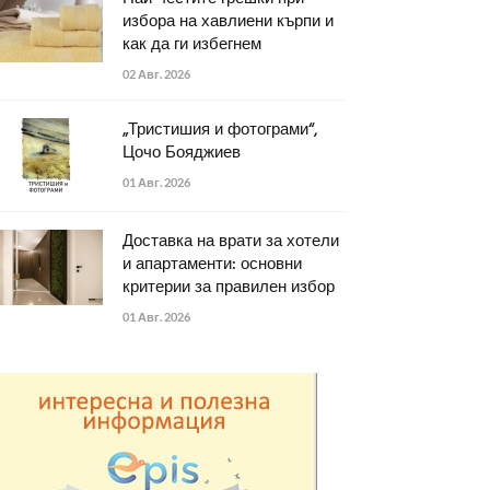
избора на хавлиени кърпи и
как да ги избегнем
02 Авг. 2026
„Тристишия и фотограми“,
Цочо Бояджиев
01 Авг. 2026
Доставка на врати за хотели
и апартаменти: основни
критерии за правилен избор
01 Авг. 2026