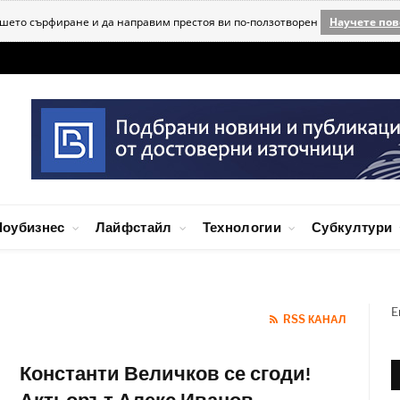
ашето сърфиране и да направим престоя ви по-ползотворен
Научете пов
оубизнес
Лайфстайл
Технологии
Субкултури
E
RSS КАНАЛ
Константи Величков се сгоди!