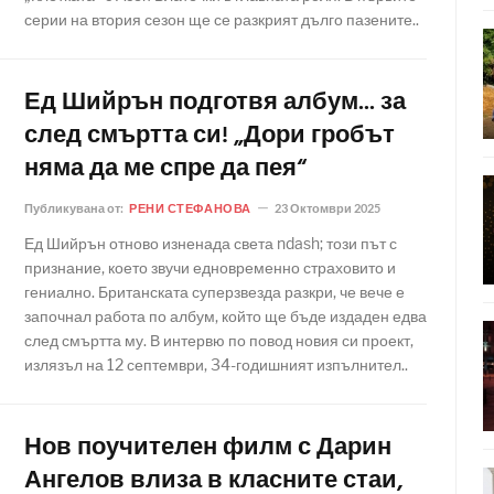
серии на втория сезон ще се разкрият дълго пазените..
Ед Шийрън подготвя албум... за
след смъртта си! „Дори гробът
няма да ме спре да пея“
Публикувана от:
РЕНИ СТЕФАНОВА
23 Октомври 2025
Ед Шийрън отново изненада света ndash; този път с
признание, което звучи едновременно страховито и
гениално. Британската суперзвезда разкри, че вече е
започнал работа по албум, който ще бъде издаден едва
след смъртта му. В интервю по повод новия си проект,
излязъл на 12 септември, 34-годишният изпълнител..
Нов поучителен филм с Дарин
Ангелов влиза в класните стаи,