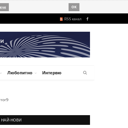
ече
OK
RSS канал
Facebook
Любопитно
Интервю
rror9
НАЙ-НОВИ