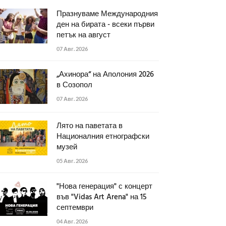
Празнуваме Международния
ден на бирата - всеки първи
петък на август
07 Авг. 2026
„Ахинора“ на Аполония 2026
в Созопол
07 Авг. 2026
Лято на паветата в
Националния етнографски
музей
05 Авг. 2026
"Нова генерация" с концерт
във "Vidas Art Arena" на 15
септември
04 Авг. 2026