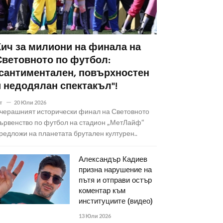
Кич за милиони на финала на
Световното по футбол:
"сантиментален, повърхностен
и недодялан спектакъл"!
т
20 Юли 2026
черашният исторически финал на Световното
ървенство по футбол на стадион „МетЛайф“
редложи на планетата брутален културен..
Александър Кадиев
призна нарушение на
пътя и отправи остър
коментар към
институциите (видео)
13 Юли 2026