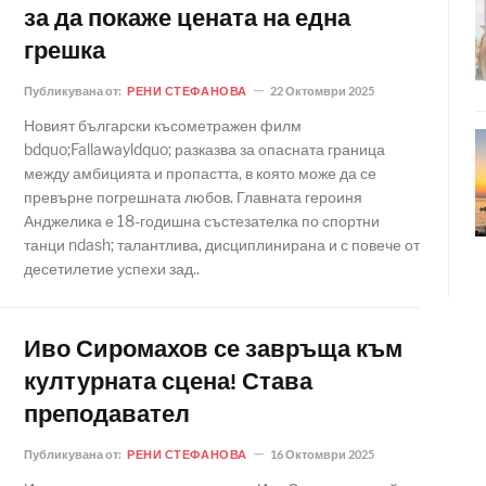
за да покаже цената на една
грешка
Публикувана от:
РЕНИ СТЕФАНОВА
22 Октомври 2025
Новият български късометражен филм
bdquo;Fallawayldquo; разказва за опасната граница
между амбицията и пропастта, в която може да се
превърне погрешната любов. Главната героиня
Анджелика е 18-годишна състезателка по спортни
танци ndash; талантлива, дисциплинирана и с повече от
десетилетие успехи зад..
Иво Сиромахов се завръща към
културната сцена! Става
преподавател
Публикувана от:
РЕНИ СТЕФАНОВА
16 Октомври 2025