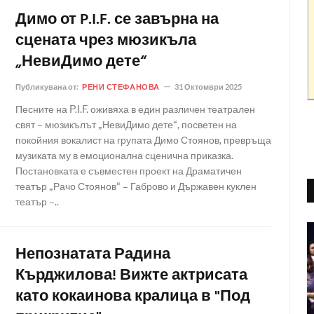
Димо от P.I.F. се завърна на
сцената чрез мюзикъла
„НевиДимо дете“
Публикувана от:
РЕНИ СТЕФАНОВА
31 Октомври 2025
Песните на P.I.F. оживяха в един различен театрален
свят – мюзикълът „НевиДимо дете“, посветен на
покойния вокалист на групата Димо Стоянов, превръща
музиката му в емоционална сценична приказка.
Постановката е съвместен проект на Драматичен
театър „Рачо Стоянов“ – Габрово и Държавен куклен
театър –..
Непознатата Радина
Кърджилова! Вижте актрисата
като кокаинова кралица в "Под