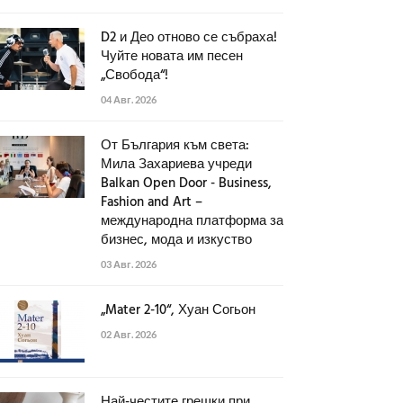
D2 и Део отново се събраха!
Чуйте новата им песен
„Свобода“!
04 Авг. 2026
От България към света:
Мила Захариева учреди
Balkan Open Door - Business,
Fashion and Art –
международна платформа за
бизнес, мода и изкуство
03 Авг. 2026
„Mater 2-10“, Хуан Согьон
02 Авг. 2026
Най-честите грешки при