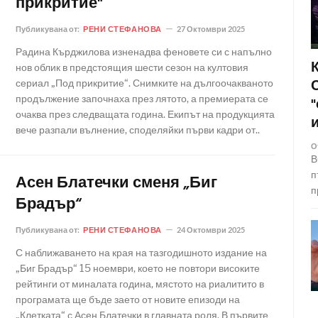
прикритие"
Публикувана от:
РЕНИ СТЕФАНОВА
27 Октомври 2025
Радина Кърджилова изненадва феновете си с напълно
нов облик в предстоящия шести сезон на култовия
сериал „Под прикритие“. Снимките на дългоочакваното
продължение започнаха през лятото, а премиерата се
очаква през следващата година. Екипът на продукцията
вече разпали вълнение, споделяйки първи кадри от..
О
В
п
Асен Блатечки сменя „Биг
п
Брадър“
Публикувана от:
РЕНИ СТЕФАНОВА
24 Октомври 2025
С наближаването на края на тазгодишното издание на
„Биг Брадър“ 15 ноември, което не повтори високите
рейтинги от миналата година, мястото на риалитито в
програмата ще бъде заето от новите епизоди на
„Клетката“ с Асен Блатечки в главната роля. В първите