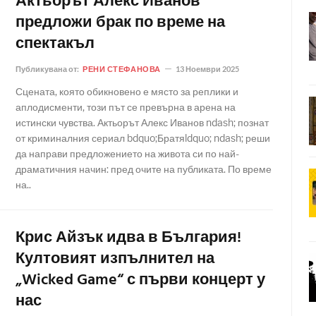
Актьорът Алекс Иванов
предложи брак по време на
спектакъл
Публикувана от:
РЕНИ СТЕФАНОВА
13 Ноември 2025
Сцената, която обикновено е място за реплики и
аплодисменти, този път се превърна в арена на
истински чувства. Актьорът Алекс Иванов ndash; познат
от криминалния сериал bdquo;Братяldquo; ndash; реши
да направи предложението на живота си по най-
драматичния начин: пред очите на публиката. По време
на..
Крис Айзък идва в България!
Култовият изпълнител на
„Wicked Game“ с първи концерт у
нас