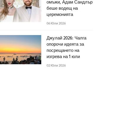
омъжи, Адам Сандлър
беше водещ на
церемонията
06 Юли 2026
Джулай 2026: Чалга
опорочи идеята за
посрещането на
изгрева на 1 юли
02 Юли 2026