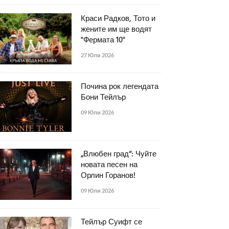
Краси Радков, Тото и
жените им ще водят
"Фермата 10"
27 Юли 2026
Почина рок легендата
Бони Тейлър
09 Юли 2026
„Влюбен град“: Чуйте
новата песен на
Орлин Горанов!
09 Юли 2026
Тейлър Суифт се