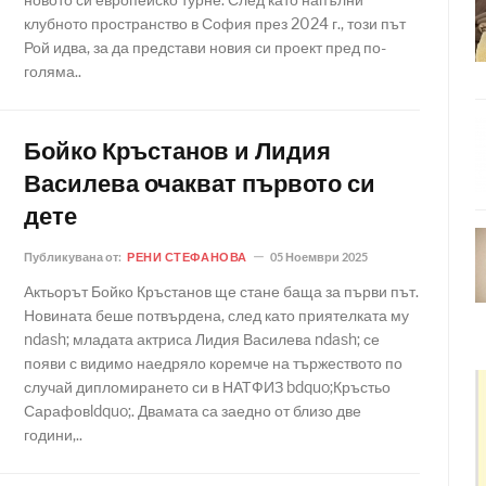
клубното пространство в София през 2024 г., този път
Рой идва, за да представи новия си проект пред по-
голяма..
Бойко Кръстанов и Лидия
Василева очакват първото си
дете
Публикувана от:
РЕНИ СТЕФАНОВА
05 Ноември 2025
Актьорът Бойко Кръстанов ще стане баща за първи път.
Новината беше потвърдена, след като приятелката му
ndash; младата актриса Лидия Василева ndash; се
появи с видимо наедряло коремче на тържеството по
случай дипломирането си в НАТФИЗ bdquo;Кръстьо
Сарафовldquo;. Двамата са заедно от близо две
години,..