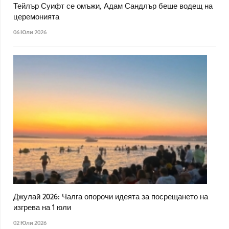
Тейлър Суифт се омъжи, Адам Сандлър беше водещ на
церемонията
06 Юли 2026
Джулай 2026: Чалга опорочи идеята за посрещането на
изгрева на 1 юли
02 Юли 2026