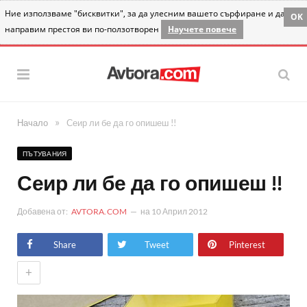
Ние използваме "бисквитки", за да улесним вашето сърфиране и да
OK
направим престоя ви по-ползотворен
Научете повече
»
Начало
Сеир ли бе да го опишеш !!
ПЪТУВАНИЯ
Сеир ли бе да го опишеш !!
Добавена от:
AVTORA.COM
на
10 Април 2012
Share
Tweet
Pinterest
+