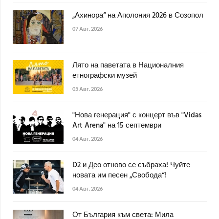
„Ахинора“ на Аполония 2026 в Созопол
07 Авг. 2026
Лято на паветата в Националния
етнографски музей
05 Авг. 2026
"Нова генерация" с концерт във "Vidas
Art Arena" на 15 септември
04 Авг. 2026
D2 и Део отново се събраха! Чуйте
новата им песен „Свобода“!
04 Авг. 2026
От България към света: Мила