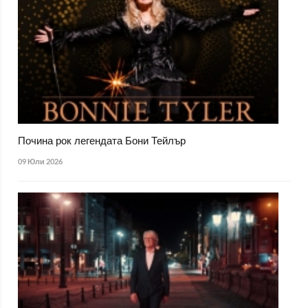
Почина рок легендата Бони Тейлър
09 Юли 2026