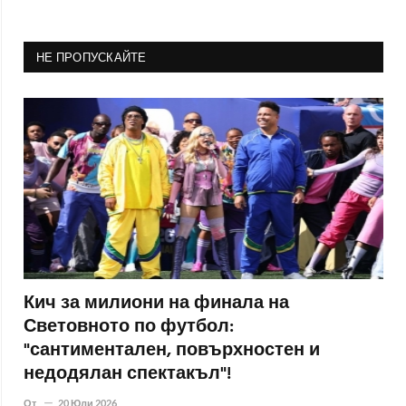
НЕ ПРОПУСКАЙТЕ
Кич за милиони на финала на
Световното по футбол:
"сантиментален, повърхностен и
недодялан спектакъл"!
От
20 Юли 2026