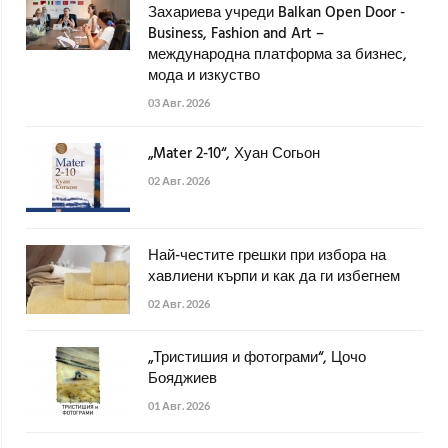
Захариева учреди Balkan Open Door -
Business, Fashion and Art –
международна платформа за бизнес,
мода и изкуство
03 Авг. 2026
„Mater 2-10“, Хуан Согьон
02 Авг. 2026
Най-честите грешки при избора на
хавлиени кърпи и как да ги избегнем
02 Авг. 2026
„Тристишия и фотограми“, Цочо
Бояджиев
01 Авг. 2026