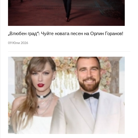
„Влюбен град“: Чуйте новата песен на Орлин Горанов!
09 Юли 2026