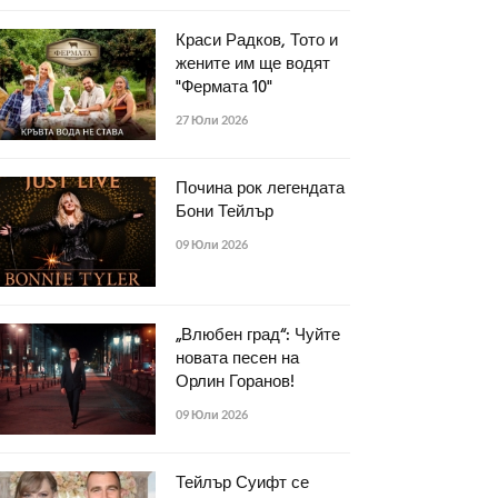
Краси Радков, Тото и
жените им ще водят
"Фермата 10"
27 Юли 2026
Почина рок легендата
Бони Тейлър
09 Юли 2026
„Влюбен град“: Чуйте
новата песен на
Орлин Горанов!
09 Юли 2026
Тейлър Суифт се