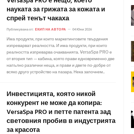
VersaSpa PRO е нещо, което
науката за грижата за кожата и
спрей тенът чакаха
Публикувана от:
ЕКИП НА АВТОРА
04 Юни 2026
Има продукти, при които маркетинговите твърдения
изпреварват реалността. И има продукти, при които
реалността изпреварва очакванията. VersaSpa PRO е
от втория тип — кабина, която прави едновременно две
напълно различни неща, и прави и двете по-добре от
всяко друго устройство на пазара. Нека започнем..
Инвестицията, която никой
конкурент не може да копира:
VersaSpa PRO и петте патента зад
световния пробив в индустрията
за красота