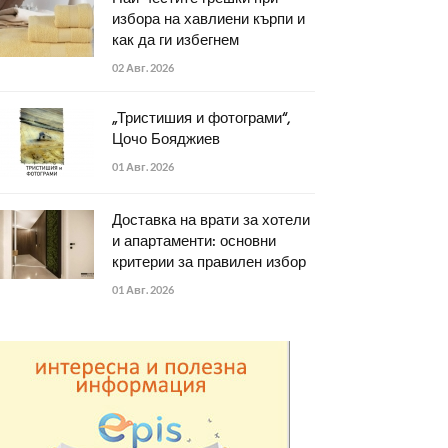
избора на хавлиени кърпи и
как да ги избегнем
02 Авг. 2026
„Тристишия и фотограми“,
Цочо Бояджиев
01 Авг. 2026
Доставка на врати за хотели
и апартаменти: основни
критерии за правилен избор
01 Авг. 2026