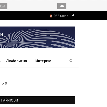
ече
OK
RSS канал
Facebook
Любопитно
Интервю
rror9
НАЙ-НОВИ