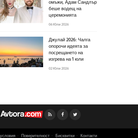
омъжи, Адам Сандлър
беше водещ на
церемонията
06 Юли 2026
Джулай 2026: Чалга
опорочи идеята за
посрещането на
изгрева на 1 юли
02 Юли 2026
Facebook
Twitter
условия
Поверителност
Бисквитки
Контакти