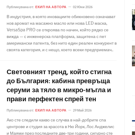
Публикувана от:
ЕКИП НА АВТОРА
02 Юни 2026
В индустрия, в която иновациите обикновено означават
нов аромат на масажно масло или нова LED маска,
VersaSpa PRO се откроява по начин, който рядко се
вижда — с инженерска платформа, защитена с пет
американски патента, без нито един реален конкурент в
своята категория, и с нещо, което всеки предприемач..
Световният тренд, който стигна
до България: кабина превръща
серуми за тяло в микро-мъгла и
прави перфектен спрей тен
Публикувана от:
ЕКИП НА АВТОРА
29 Май 2026
Ако сте следили какво се случва в най-добрите спа
центрове и студия за красота в Ню Йорк, Лос Анджелис
и Маями през последните две-три години, сигурно сте