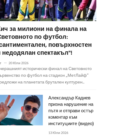
Кич за милиони на финала на
Световното по футбол:
"сантиментален, повърхностен
и недодялан спектакъл"!
т
20 Юли 2026
черашният исторически финал на Световното
ървенство по футбол на стадион „МетЛайф“
редложи на планетата брутален културен..
Александър Кадиев
призна нарушение на
пътя и отправи остър
коментар към
институциите (видео)
13 Юли 2026