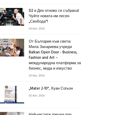
D2 и Део отново се събраха!
Чуйте новата им песен
„Свобода“!
04 Авг. 2026
От България към света:
Мила Захариева учреди
Balkan Open Door - Business,
Fashion and Art –
международна платформа за
бизнес, мода и изкуство
03 Авг. 2026
„Mater 2-10“, Хуан Согьон
02 Авг. 2026
Най-честите грешки при