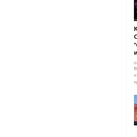
О
В
п
п