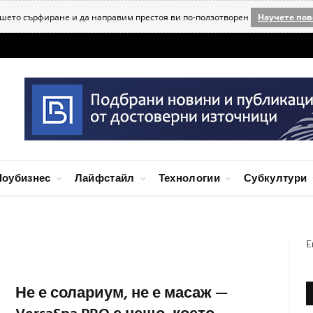
ашето сърфиране и да направим престоя ви по-ползотворен
Научете пов
оубизнес
Лайфстайл
Технологии
Субкултури
E
Не е солариум, не е масаж —