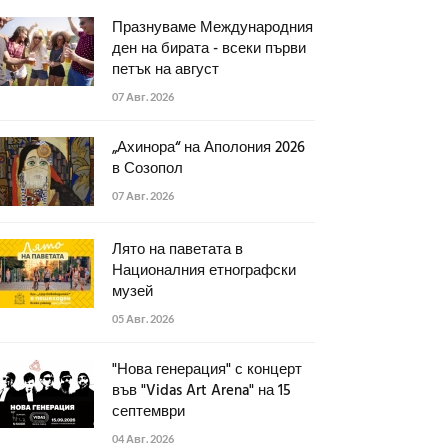
Празнуваме Международния
ден на бирата - всеки първи
петък на август
07 Авг. 2026
„Ахинора“ на Аполония 2026
в Созопол
07 Авг. 2026
Лято на паветата в
Националния етнографски
музей
05 Авг. 2026
"Нова генерация" с концерт
във "Vidas Art Arena" на 15
септември
04 Авг. 2026