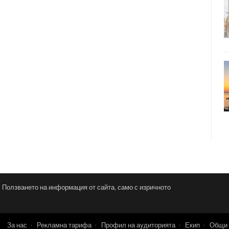
и. Ползването на информация от сайта, само с изричното
За нас
Рекламна тарифа
Профил на аудиторията
Екип
Общи 