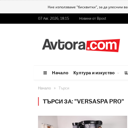
Ние използваме "бисквитки", за да улесним в
07 Авг. 2026, 18:15
Новини от Bpost
Начало
Култура и изкуство
Ш
»
Начало
Търси
ТЪРСИ ЗА: "VERSASPA PRO"