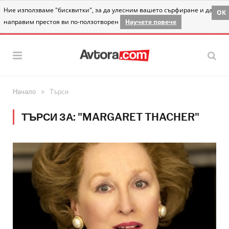
Ние използваме "бисквитки", за да улесним вашето сърфиране и да
OK
направим престоя ви по-ползотворен
Научете повече
»
Начало
Търси
ТЪРСИ ЗА: "MARGARET THACHER"