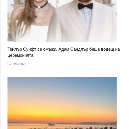
Тейлър Суифт се омъжи, Адам Сандлър беше водещ на
церемонията
06 Юли 2026