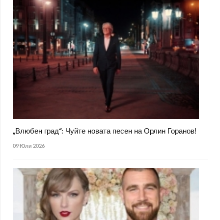
„Влюбен град“: Чуйте новата песен на Орлин Горанов!
09 Юли 2026