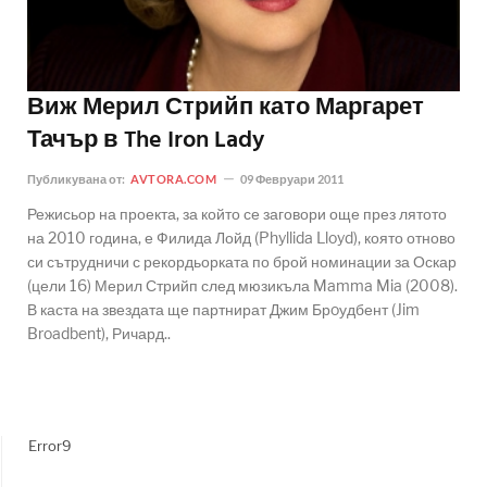
Виж Мерил Стрийп като Маргарет
Тачър в The Iron Lady
Публикувана от:
AVTORA.COM
09 Февруари 2011
Режисьор на проекта, за който се заговори още през лятото
на 2010 година, е Филида Лойд (Phyllida Lloyd), която отново
си сътрудничи с рекордьорката по брой номинации за Оскар
(цели 16) Мерил Стрийп след мюзикъла Mamma Mia (2008).
В каста на звездата ще партнират Джим Брoудбент (Jim
Broadbent), Ричард..
Error9