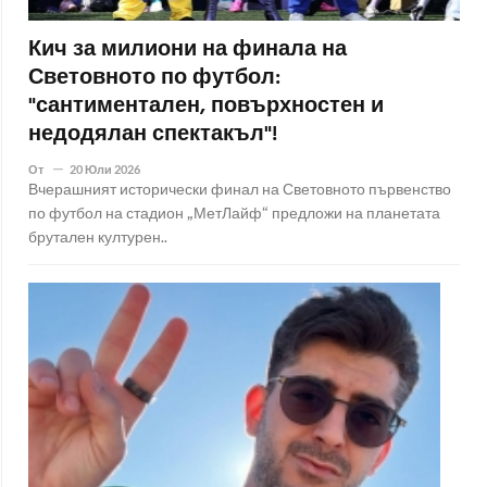
Кич за милиони на финала на
Световното по футбол:
"сантиментален, повърхностен и
недодялан спектакъл"!
От
20 Юли 2026
Вчерашният исторически финал на Световното първенство
по футбол на стадион „МетЛайф“ предложи на планетата
брутален културен..