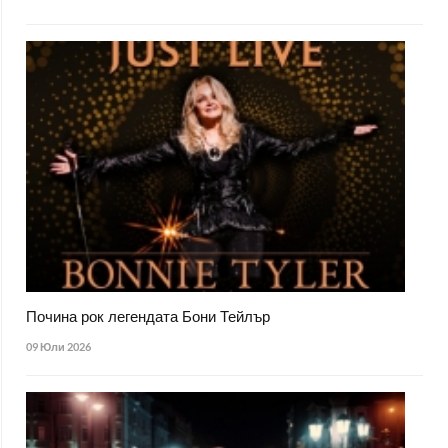
Почина рок легендата Бони Тейлър
09 Юли 2026