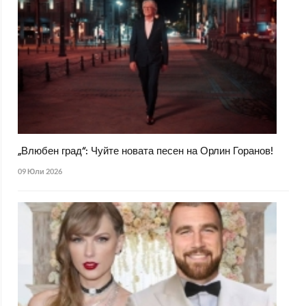
„Влюбен град“: Чуйте новата песен на Орлин Горанов!
09 Юли 2026