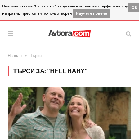
Ние използваме "бисквитки", за да улесним вашето сърфиране и да
OK
направим престоя ви по-ползотворен
Научете повече
»
Начало
Търси
ТЪРСИ ЗА: "HELL BABY"