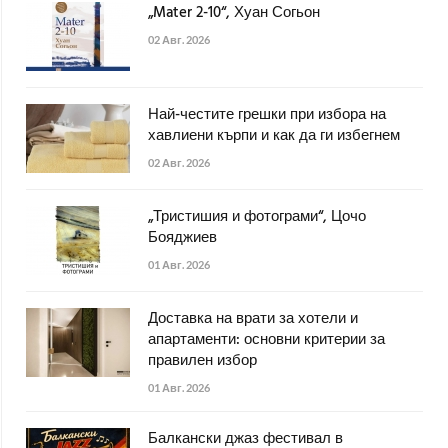
„Mater 2-10“, Хуан Согьон
02 Авг. 2026
Най-честите грешки при избора на
хавлиени кърпи и как да ги избегнем
02 Авг. 2026
„Тристишия и фотограми“, Цочо
Бояджиев
01 Авг. 2026
Доставка на врати за хотели и
апартаменти: основни критерии за
правилен избор
01 Авг. 2026
Балкански джаз фестивал в