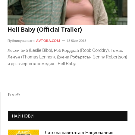
Hell Baby (Official Trailer)
Публикувана от:
AVTORA.COM
18 Юли 2013
Лесли Биб (Leslie Bibb), Роб Кордрай (Robb Corddry), Томас
Ленън (Thomas Lennon), Джени Робъртсън (Jenny Robertson)
и др. в черната комедия - Hell Baby.
Error9
НАЙ-НОВИ
Лято на паветата в Националния