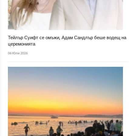
Тейлър Суифт се омъжи, Адам Сандлър беше водещ на
церемонията
06 Юли 2026