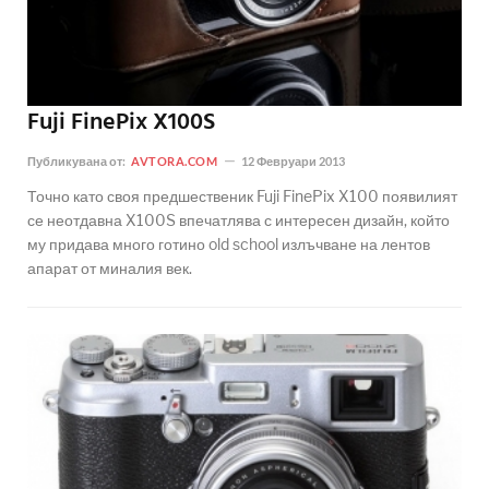
Fuji FinePix X100S
Публикувана от:
AVTORA.COM
12 Февруари 2013
Точно като своя предшественик Fuji FinePix X100 появилият
се неотдавна X100S впечатлява с интересен дизайн, който
му придава много готино old school излъчване на лентов
апарат от миналия век.