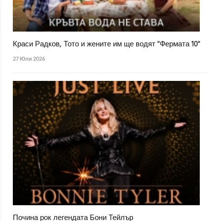
Краси Радков, Тото и жените им ще водят "Фермата 10"
27 Юли 2026
Почина рок легендата Бони Тейлър