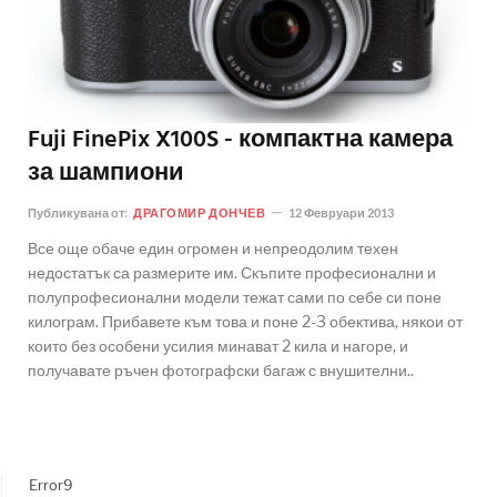
Fuji FinePix X100S - компактна камера
за шампиони
Публикувана от:
ДРАГОМИР ДОНЧЕВ
12 Февруари 2013
Все още обаче един огромен и непреодолим техен
недостатък са размерите им. Скъпите професионални и
полупрофесионални модели тежат сами по себе си поне
килограм. Прибавете към това и поне 2-3 обектива, някои от
които без особени усилия минават 2 кила и нагоре, и
получавате ръчен фотографски багаж с внушителни..
Error9