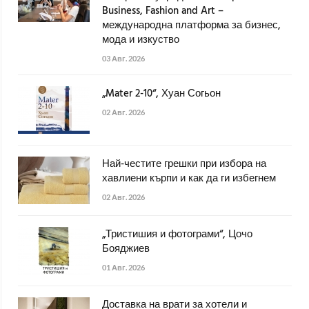
Business, Fashion and Art –
международна платформа за бизнес,
мода и изкуство
03 Авг. 2026
„Mater 2-10“, Хуан Согьон
02 Авг. 2026
Най-честите грешки при избора на
хавлиени кърпи и как да ги избегнем
02 Авг. 2026
„Тристишия и фотограми“, Цочо
Бояджиев
01 Авг. 2026
Доставка на врати за хотели и