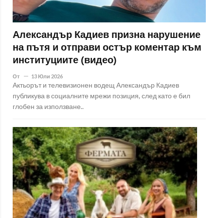
Александър Кадиев призна нарушение
на пътя и отправи остър коментар към
институциите (видео)
От
13 Юли 2026
Актьорът и телевизионен водещ Александър Кадиев
публикува в социалните мрежи позиция, след като е бил
глобен за използване..