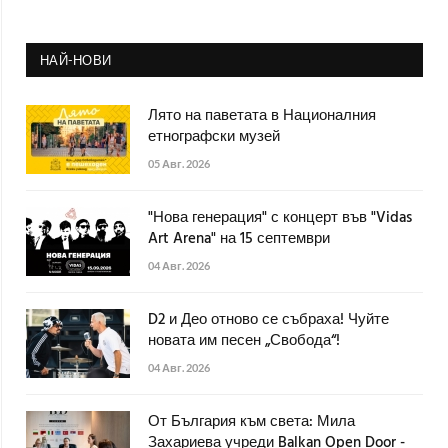
НАЙ-НОВИ
Лято на паветата в Националния
етнографски музей
05 Авг. 2026
"Нова генерация" с концерт във "Vidas
Art Arena" на 15 септември
04 Авг. 2026
D2 и Део отново се събраха! Чуйте
новата им песен „Свобода“!
04 Авг. 2026
От България към света: Мила
Захариева учреди Balkan Open Door -