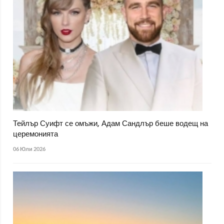
Тейлър Суифт се омъжи, Адам Сандлър беше водещ на
церемонията
06 Юли 2026