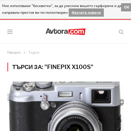
Ние използваме "бисквитки", за да улесним вашето сърфиране и да
OK
направим престоя ви по-ползотворен
Научете повече
»
Начало
Търси
ТЪРСИ ЗА: "FINEPIX X100S"