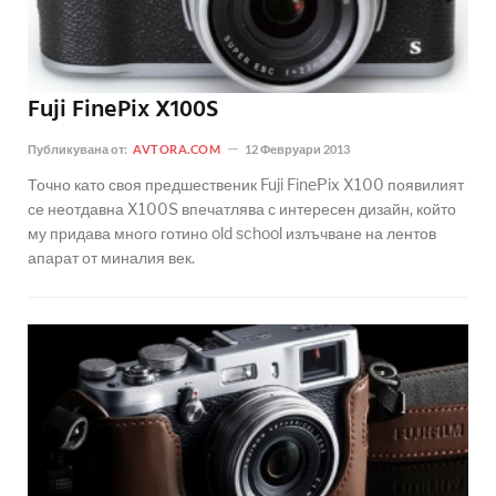
Fuji FinePix X100S
Публикувана от:
AVTORA.COM
12 Февруари 2013
Точно като своя предшественик Fuji FinePix X100 появилият
се неотдавна X100S впечатлява с интересен дизайн, който
му придава много готино old school излъчване на лентов
апарат от миналия век.