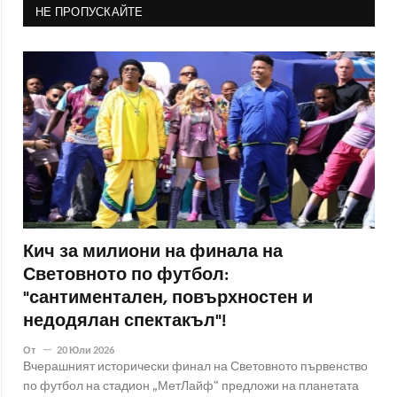
НЕ ПРОПУСКАЙТЕ
Кич за милиони на финала на
Световното по футбол:
"сантиментален, повърхностен и
недодялан спектакъл"!
От
20 Юли 2026
Вчерашният исторически финал на Световното първенство
по футбол на стадион „МетЛайф“ предложи на планетата