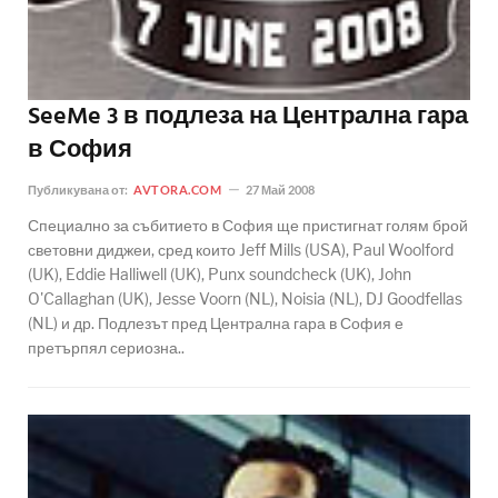
SeeMe 3 в подлеза на Централна гара
в София
Публикувана от:
AVTORA.COM
27 Май 2008
Специално за събитието в София ще пристигнат голям брой
световни диджеи, сред които Jeff Mills (USA), Paul Woolford
(UK), Eddie Halliwell (UK), Punx soundcheck (UK), John
O'Callaghan (UK), Jesse Voorn (NL), Noisia (NL), DJ Goodfellas
(NL) и др. Подлезът пред Централна гара в София е
претърпял сериозна..