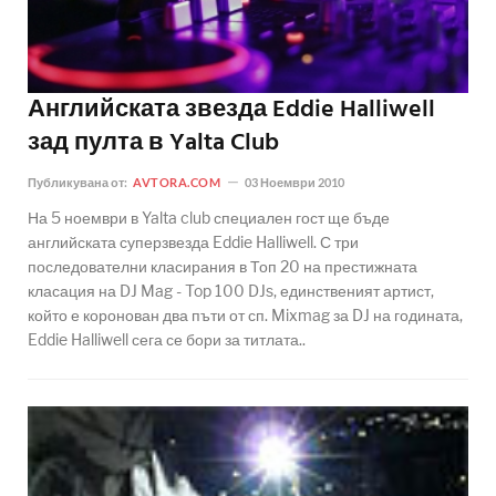
Английската звезда Eddie Halliwell
зад пулта в Yalta Club
Публикувана от:
AVTORA.COM
03 Ноември 2010
На 5 ноември в Yalta club специален гост ще бъде
английската суперзвезда Eddie Halliwell. С три
последователни класирания в Топ 20 на престижната
класация на DJ Mag - Top 100 DJs, единственият артист,
който е коронован два пъти от сп. Mixmag за DJ на годината,
Eddie Halliwell сега се бори за титлата..