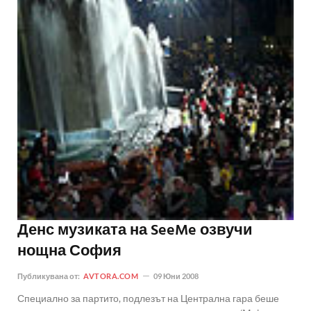
Денс музиката на SeeMe озвучи
нощна София
Публикувана от:
AVTORA.COM
09 Юни 2008
Специално за партито, подлезът на Централна гара беше