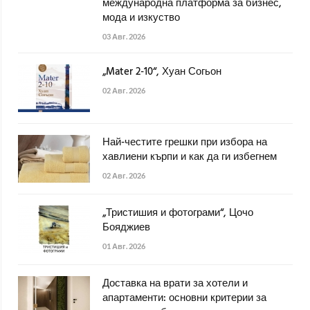
международна платформа за бизнес,
мода и изкуство
03 Авг. 2026
„Mater 2-10“, Хуан Согьон
02 Авг. 2026
Най-честите грешки при избора на
хавлиени кърпи и как да ги избегнем
02 Авг. 2026
„Тристишия и фотограми“, Цочо
Бояджиев
01 Авг. 2026
Доставка на врати за хотели и
апартаменти: основни критерии за