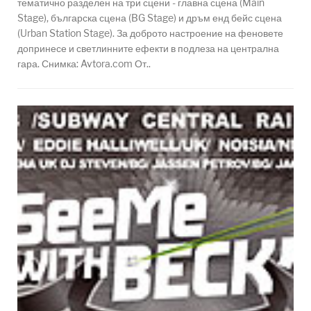
тематично разделен на три сцени - главна сцена (Main
Stage), българска сцена (BG Stage) и дръм енд бейс сцена
(Urban Station Stage). За доброто настроение на феновете
допринесе и светлинните ефекти в подлеза на централна
гара. Снимка: Avtora.com От..