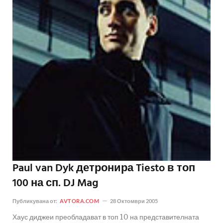
Paul van Dyk детронира Tiesto в топ
100 на сп. DJ Mag
Публикувана от:
AVTORA.COM
28 Октомври 2005
Хаус диджеи преобладават в топ 10 на представителната