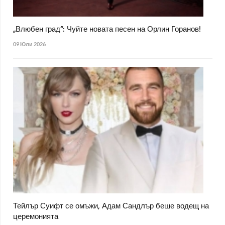
„Влюбен град“: Чуйте новата песен на Орлин Горанов!
09 Юли 2026
Тейлър Суифт се омъжи, Адам Сандлър беше водещ на
церемонията