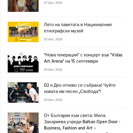
07 Авг. 2026
Лято на паветата в Националния
етнографски музей
05 Авг. 2026
"Нова генерация" с концерт във "Vidas
Art Arena" на 15 септември
04 Авг. 2026
D2 и Део отново се събраха! Чуйте
новата им песен „Свобода“!
04 Авг. 2026
От България към света: Мила
Захариева учреди Balkan Open Door -
Business, Fashion and Art –