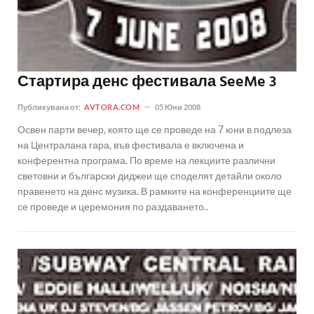
Стартира денс фестивала SeeMe 3
Публикувана от:
AVTORA.COM
05 Юни 2008
Освен парти вечер, която ще се проведе на 7 юни в подлеза
на Централана гара, във фестивала е включена и
конферентна програма. По време на лекциите различни
световни и български диджеи ще споделят детайли около
правенето на денс музика. В рамките на конференциите ще
се проведе и церемония по раздаването..