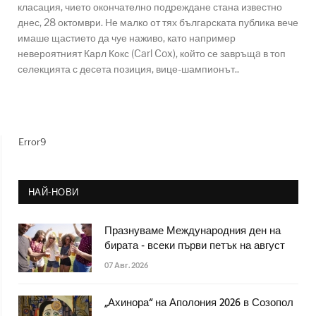
класация, чието окончателно подреждане стана известно
днес, 28 октомври. Не малко от тях българската публика вече
имаше щастието да чуе наживо, като например
невероятният Карл Кокс (Carl Cox), който се завръщa в топ
селекцията с десета позиция, вице-шампионът..
Error9
НАЙ-НОВИ
Празнуваме Международния ден на
бирата - всеки първи петък на август
07 Авг. 2026
„Ахинора“ на Аполония 2026 в Созопол