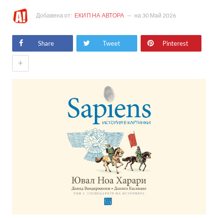
Добавена от:
ЕКИП НА АВТОРА
на
30 Май 2026
Share
Tweet
Pinterest
+