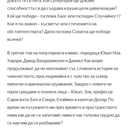
докато тя се пита: кой супергерой ще докаже
способността си да създава и руши цели цивилизации?
Кой ще победи – госпожа Хаос или господин Случайност?
Кое е по-важно – късметът или стечението на
обстоятелствата? Дали госпожа Схватка ще победи
всички?
В третия том на популярната комикс-поредица Ювал Ноа
Харари, Давид Вандермюлен и Даниел Касанаве
продължават да ни запознават със сложната история на
човечеството, проследявайки я с чувство за хумор,
емпатия и оригинални хрумвания. Заедно с новите ни
герои срещаме и познати лица – Ювал, Зои, професор
Сарасвати, Бил и Синди, Скаймен и капитан Долар. По
време на пътуването им през времето и пространството
няма как да не се запитаме: нима е чак толкова трудно да
се научим да се разбираме?