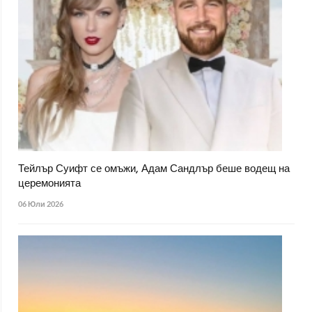
Тейлър Суифт се омъжи, Адам Сандлър беше водещ на
церемонията
06 Юли 2026