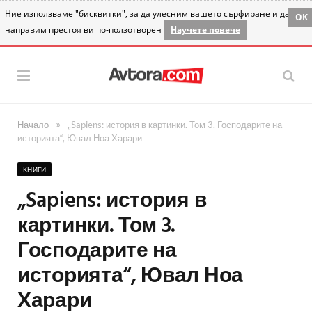
Ние използваме "бисквитки", за да улесним вашето сърфиране и да
OK
направим престоя ви по-ползотворен
Научете повече
»
Начало
„Sapiens: история в картинки. Том 3. Господарите на
историята“, Ювал Ноа Харари
КНИГИ
„Sapiens: история в
картинки. Том 3.
Господарите на
историята“, Ювал Ноа
Харари