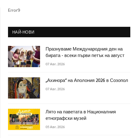
Error9
НАЙ-НОВИ
Празнуваме Международния ден на
бирата - всеки първи петък на август
07 Авг. 2026
„Ахинора“ на Аполония 2026 в Созопол
07 Авг. 2026
Лято на паветата в Националния
етнографски музей
05 Авг. 2026