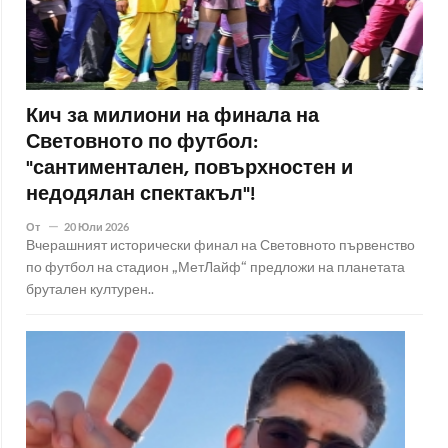
Кич за милиони на финала на
Световното по футбол:
"сантиментален, повърхностен и
недодялан спектакъл"!
От
20 Юли 2026
Вчерашният исторически финал на Световното първенство
по футбол на стадион „МетЛайф“ предложи на планетата
брутален културен..