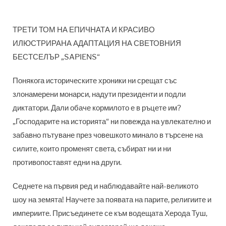
ТРЕТИ ТОМ НА ЕПИЧНАТА И КРАСИВО
ИЛЮСТРИРАНА АДАПТАЦИЯ НА СВЕТОВНИЯ
БЕСТСЕЛЪР „SAPIENS“
Понякога историческите хроники ни срещат със
злонамерени монарси, надути президенти и подли
диктатори. Дали обаче кормилото е в ръцете им?
„Господарите на историята“ ни повежда на увлекателно и
забавно пътуване през човешкото минало в търсене на
силите, които променят света, събират ни и ни
противопоставят едни на други.
Седнете на първия ред и наблюдавайте най-великото
шоу на земята! Научете за появата на парите, религиите и
империите. Присъединете се към водещата Херода Туш,