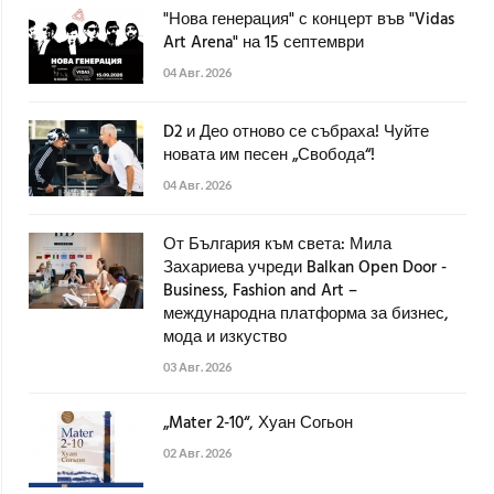
"Нова генерация" с концерт във "Vidas
Art Arena" на 15 септември
04 Авг. 2026
D2 и Део отново се събраха! Чуйте
новата им песен „Свобода“!
04 Авг. 2026
От България към света: Мила
Захариева учреди Balkan Open Door -
Business, Fashion and Art –
международна платформа за бизнес,
мода и изкуство
03 Авг. 2026
„Mater 2-10“, Хуан Согьон
02 Авг. 2026