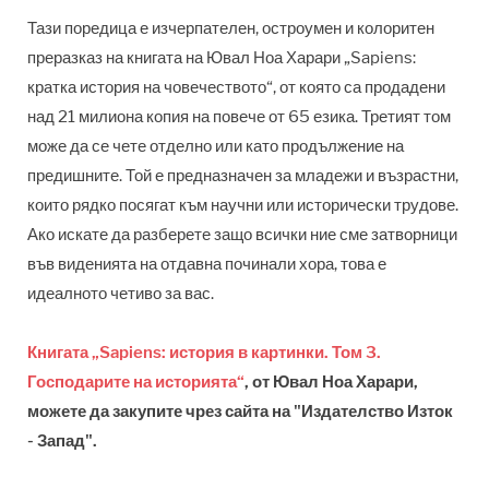
Тази поредица е изчерпателен, остроумен и колоритен
преразказ на книгата на Ювал Ноа Харари „Sapiens:
кратка история на човечеството“, от която са продадени
над 21 милиона копия на повече от 65 езика. Третият том
може да се чете отделно или като продължение на
предишните. Той е предназначен за младежи и възрастни,
които рядко посягат към научни или исторически трудове.
Ако искате да разберете защо всички ние сме затворници
във виденията на отдавна починали хора, това е
идеалното четиво за вас.
Книгата „Sapiens: история в картинки. Том 3.
Господарите на историята“
, от Ювал Ноа Харари,
можете да закупите чрез сайта на "Издателство Изток
- Запад".