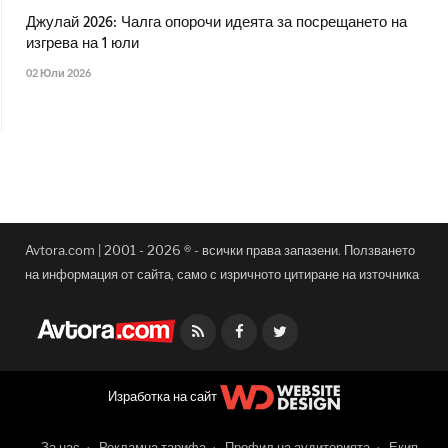
Джулай 2026: Чалга опорочи идеята за посрещането на
изгрева на 1 юли
02 Юли 2026
Avtora.com | 2001 - 2026 ® - всички права запазени. Ползването
на информация от сайта, само с изричното цитиране на източника
Facebook
Twitter
Изработка на сайт
За нас
Рекламна тарифа
Профил на аудиторията
Екип