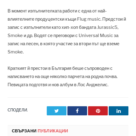
В момент изпълнителката работи с една от най-
влиятелните продуцентски къщи Flug music. Предстои й
запис с изпълнители като хип-хоп бандата Jurassic5,
Smoke и др. Водят се преговори с Universal Music за
запис на песен, в която участие за втори път ще вземе
Smoke.
Краткият й престои в България беше съпроводен с
написването на още няколко парчета на родна почва.
Певицата подготвя и нов албум в Лос Анджелис.
СПОДЕЛИ.
Twitter
Facebook
Pinterest
LinkedI
СВЪРЗАНИ
ПУБЛИКАЦИИ