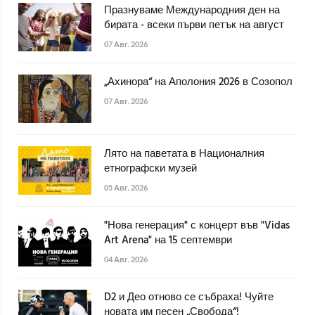
Празнуваме Международния ден на
бирата - всеки първи петък на август
07 Авг. 2026
„Ахинора“ на Аполония 2026 в Созопол
07 Авг. 2026
Лято на паветата в Националния
етнографски музей
05 Авг. 2026
"Нова генерация" с концерт във "Vidas
Art Arena" на 15 септември
04 Авг. 2026
D2 и Део отново се събраха! Чуйте
новата им песен „Свобода“!