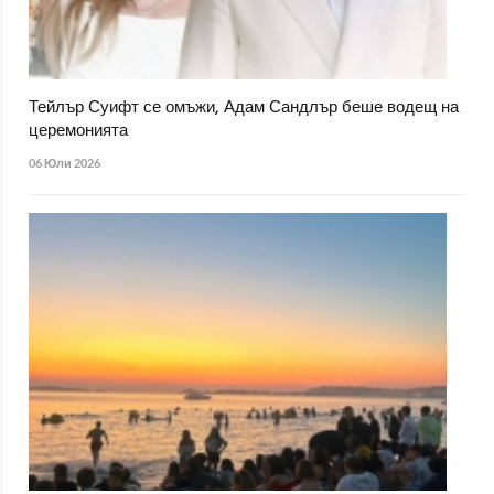
Тейлър Суифт се омъжи, Адам Сандлър беше водещ на
церемонията
06 Юли 2026