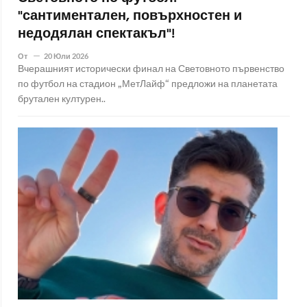
"сантиментален, повърхностен и
недодялан спектакъл"!
От
20 Юли 2026
Вчерашният исторически финал на Световното първенство
по футбол на стадион „МетЛайф“ предложи на планетата
брутален културен..