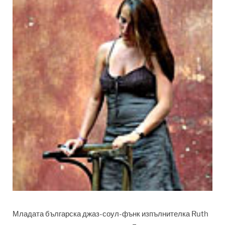
Младата българска джаз-соул-фънк изпълнителка Ruth