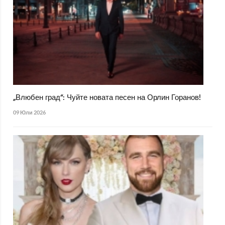
„Влюбен град“: Чуйте новата песен на Орлин Горанов!
09 Юли 2026