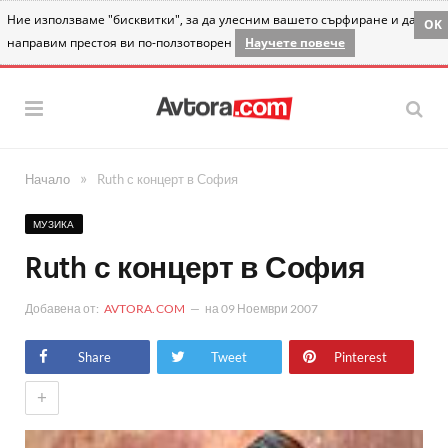
Ние използваме "бисквитки", за да улесним вашето сърфиране и да
OK
направим престоя ви по-ползотворен
Научете повече
»
Начало
Ruth с концерт в София
МУЗИКА
Ruth с концерт в София
Добавена от:
AVTORA.COM
на
09 Ноември 2007
Share
Tweet
Pinterest
+