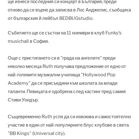
ще изнесе последния си концерт в България, преди
отново да се върне да записва в Лос Анджелис, съобщиха
от българския й лейбъл BEDBUGstudio.
Събитието ще се състои на 11 ноември в клуб Funky’s
musichall в София.
Още с пристигането си в "града на ангелите" преди
няколко месеца Ruth получава предложение от едно от
най-големите музикални училища "Hollywood Pop
Academy" да се присъедини към школата за млади
таланти. Певицата е одобрена след кастинг пред самия
Стиви Уондър.
Същевременно Ruth успя да си извоюва и самостоятелно
участие в един от най-популярните блус клубове в света
"BB Kings" (Universal city).