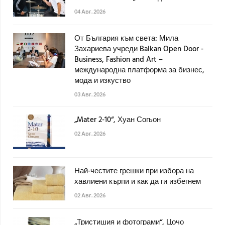
04 Авг. 2026
От България към света: Мила
Захариева учреди Balkan Open Door -
Business, Fashion and Art –
международна платформа за бизнес,
мода и изкуство
03 Авг. 2026
„Mater 2-10“, Хуан Согьон
02 Авг. 2026
Най-честите грешки при избора на
хавлиени кърпи и как да ги избегнем
02 Авг. 2026
„Тристишия и фотограми“, Цочо