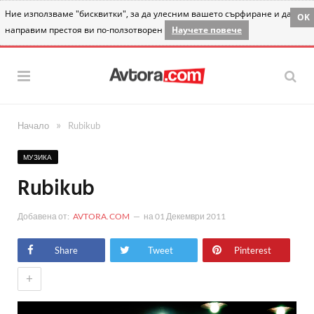
Ние използваме "бисквитки", за да улесним вашето сърфиране и да
OK
направим престоя ви по-ползотворен
Научете повече
»
Начало
Rubikub
МУЗИКА
Rubikub
Добавена от:
AVTORA.COM
на
01 Декември 2011
Share
Tweet
Pinterest
+