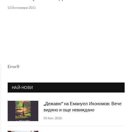
12 Октомври 2011
Error9
НАЙ-НОВИ
„Дежавю“ на Емануел Икономов: Вече
видяно и още невиждано
09 Авг. 2026