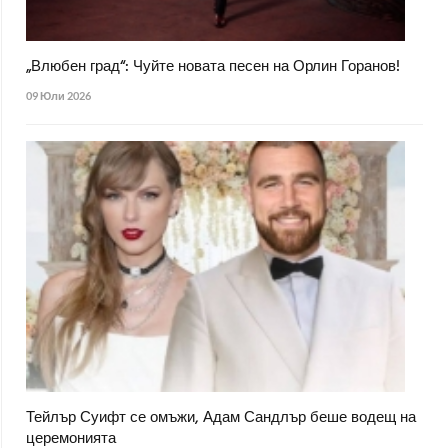
„Влюбен град“: Чуйте новата песен на Орлин Горанов!
09 Юли 2026
Тейлър Суифт се омъжи, Адам Сандлър беше водещ на
церемонията