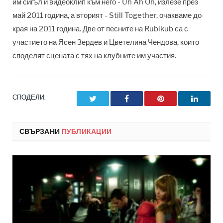
им сигъл и видеоклип към него - Uh Ah Oh, излезе през
май 2011 година, а вторият - Still Together, очакваме до
края на 2011 година. Две от песните на Rubikub са с
участието на Ясен Зердев и Цветелина Чендова, които
споделят сцената с тях на клубните им участия.
СПОДЕЛИ.
Twitter
Facebook
Pinterest
LinkedI
СВЪРЗАНИ
ПУБЛИКАЦИИ