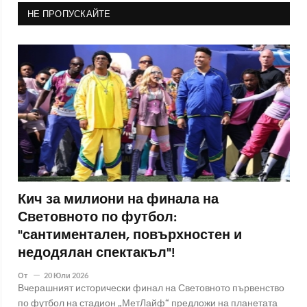
НЕ ПРОПУСКАЙТЕ
Кич за милиони на финала на
Световното по футбол:
"сантиментален, повърхностен и
недодялан спектакъл"!
От
20 Юли 2026
Вчерашният исторически финал на Световното първенство
по футбол на стадион „МетЛайф“ предложи на планетата