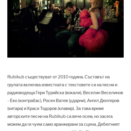
Rubikub съществуват от 2010 година. Съставът на
групата включва известната с текстовете си на песни и
радиоводеща Гери Турийска (вокали), Веселин Веселинов
- Еко (контрабас), Росен Ватев (ударни), Ангел Дюлгеров
(китара) и Краси Тодоров (клавир). За това време
авторските песни на Rubikub са вече осем, но засега
можем да ги чуем само аранжирани за сцена. Дебютният