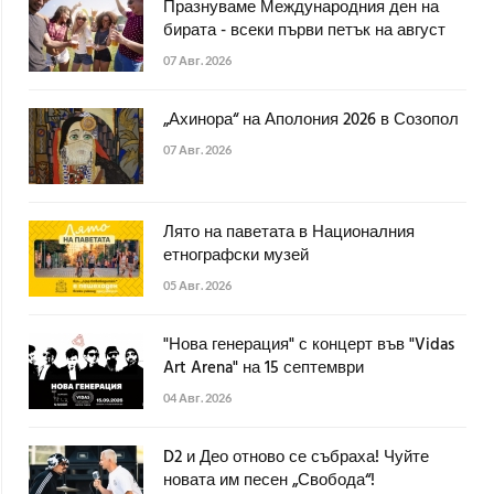
Празнуваме Международния ден на
бирата - всеки първи петък на август
07 Авг. 2026
„Ахинора“ на Аполония 2026 в Созопол
07 Авг. 2026
Лято на паветата в Националния
етнографски музей
05 Авг. 2026
"Нова генерация" с концерт във "Vidas
Art Arena" на 15 септември
04 Авг. 2026
D2 и Део отново се събраха! Чуйте
новата им песен „Свобода“!