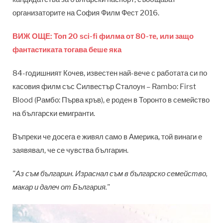
организаторите на София Филм Фест 2016.
ВИЖ ОЩЕ: Топ 20 sci-fi филма от 80-те, или защо
фантастиката тогава беше яка
84-годишният Кочев, известен най-вече с работата си по
касовия филм със Силвестър Сталоун – Rambo: First
Blood (Рамбо: Първа кръв), е роден в Торонто в семейство
на български емигранти.
Въпреки че досега е живял само в Америка, той винаги е
заявявал, че се чувства българин.
"Аз съм българин. Израснал съм в българско семейство,
макар и далеч от България."