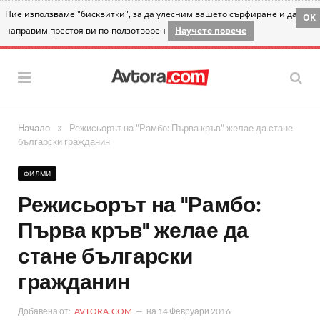
Ние използваме "бисквитки", за да улесним вашето сърфиране и да
OK
направим престоя ви по-ползотворен
Научете повече
»
Начало
Режисьорът на "Рамбо: Първа кръв" желае да стане
български гражданин
ФИЛМИ
Режисьорът на "Рамбо:
Първа кръв" желае да
стане български
гражданин
Добавена от:
AVTORA.COM
на
14 Февруари 2016