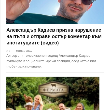
Александър Кадиев призна нарушение
на пътя и отправи остър коментар към
институциите (видео)
От
13 Юли 2026
Актьорът и телевизионен водещ Александър Кадиев
публикува в социалните мрежи позиция, след като е бил
глобен за използване..