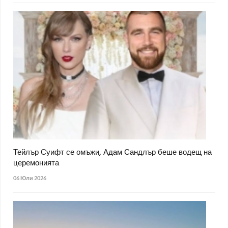
Тейлър Суифт се омъжи, Адам Сандлър беше водещ на
церемонията
06 Юли 2026