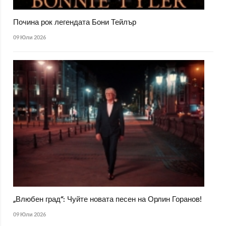
Почина рок легендата Бони Тейлър
09 Юли 2026
„Влюбен град“: Чуйте новата песен на Орлин Горанов!
09 Юли 2026