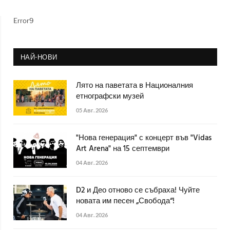
Error9
НАЙ-НОВИ
Лято на паветата в Националния
етнографски музей
05 Авг. 2026
"Нова генерация" с концерт във "Vidas
Art Arena" на 15 септември
04 Авг. 2026
D2 и Део отново се събраха! Чуйте
новата им песен „Свобода“!
04 Авг. 2026