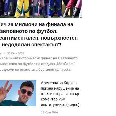
Кич за милиони на финала на
Световното по футбол:
"сантиментален, повърхностен
и недодялан спектакъл"!
т
20 Юли 2026
черашният исторически финал на Световното
ървенство по футбол на стадион „МетЛайф“
редложи на планетата брутален културен..
Александър Кадиев
призна нарушение на
пътя и отправи остър
коментар към
институциите (видео)
13 Юли 2026