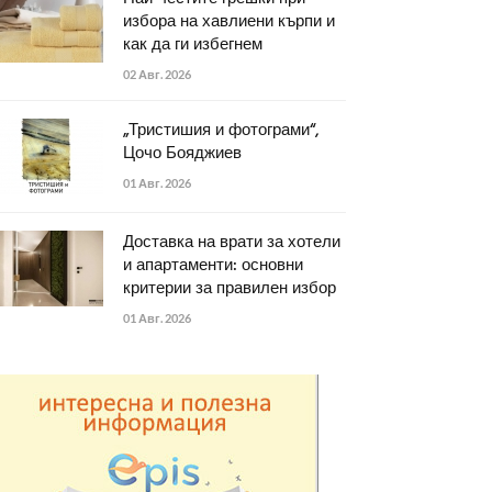
избора на хавлиени кърпи и
как да ги избегнем
02 Авг. 2026
„Тристишия и фотограми“,
Цочо Бояджиев
01 Авг. 2026
Доставка на врати за хотели
и апартаменти: основни
критерии за правилен избор
01 Авг. 2026