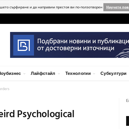
ашето сърфиране и да направим престоя ви по-ползотворен
Научете пов
оубизнес
Лайфстайл
Технологии
Субкултури
orders
E
ird Psychological