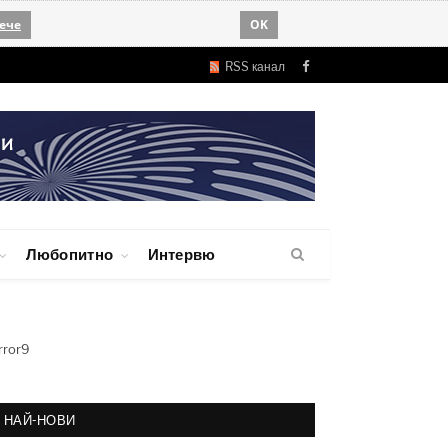
ече
OK
RSS канал
Facebook
Любопитно
Интервю
rror9
НАЙ-НОВИ