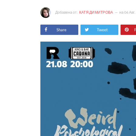
Добавена от:
КАТЯ ДИМИТРОВА
на
06 Авг.
Share
Tweet
P