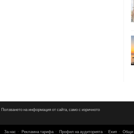
и. Ползването на информация от сайта, само с изричното
За нас
Рекламна тарифа
Профил на аудиторията
Екип
Общи 