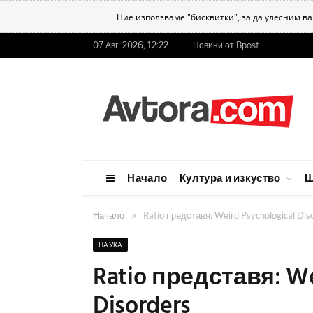
Ние използваме "бисквитки", за да улесним в
07 Авг. 2026, 12:22
Новини от Bpost
Начало
Култура и изкуство
Ш
»
Начало
Ratio представя: Weird Psychological Dis
НАУКА
Ratio представя: We
Disorders