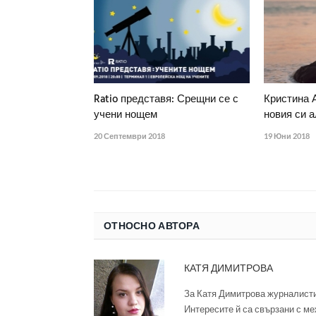
Ratio представя: Срещни се с
Кристина 
учени нощем
новия си а
20 Септември 2018
19 Юни 2018
ОТНОСНО АВТОРА
КАТЯ ДИМИТРОВА
За Катя Димитрова журналисти
Интересите й са свързани с ме