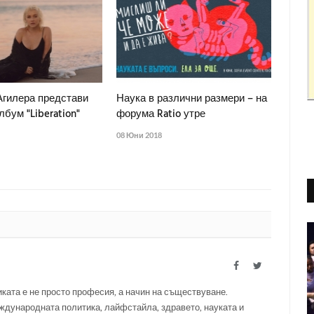
Агилера представи
Наука в различни размери – на
лбум "Liberation"
форума Ratio утре
08 Юни 2018
Facebook
Twitter
ката е не просто професия, а начин на съществуване.
ждународната политика, лайфстайла, здравето, науката и