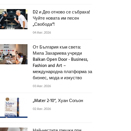
D2 и Део отново се събраха!
Чуйте новата им песен
„Свобода“!
04 Авг. 2026
От България към света:
Мила Захариева учреди
Balkan Open Door - Business,
Fashion and Art –
международна платформа за
бизнес, мода и изкуство
03 Авг. 2026
„Mater 2-10“, Хуан Согьон
02 Авг. 2026
Най-честите грешки при