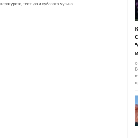
итературата, театъра и хубавата музика.
О
В
п
п