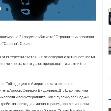
анизира на 21 август събитието "Странни психологични
но "Cabana", София.
 от интересни състояния: от сексуална активност насън
е, че хората могат да се превръщат в животни (т.е.
ес. Той е доцент в Американската школа по
итета Аргоси, Северна Вирджиния. Д-р Шарплес има
ихология и психотерапията. Той е публикувал над 40
зстройства, психодинамична терапия, професионални
 психология. Автор е на 2 книги: "Sleep Paralysis: