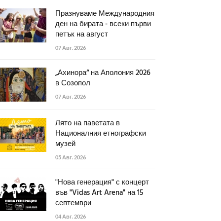
Празнуваме Международния
ден на бирата - всеки първи
петък на август
07 Авг. 2026
„Ахинора“ на Аполония 2026
в Созопол
07 Авг. 2026
Лято на паветата в
Националния етнографски
музей
05 Авг. 2026
"Нова генерация" с концерт
във "Vidas Art Arena" на 15
септември
04 Авг. 2026