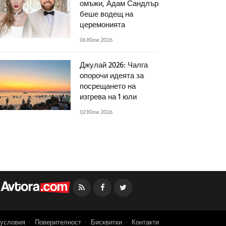
омъжи, Адам Сандлър
беше водещ на
церемонията
06 Юли 2026
Джулай 2026: Чалга
опорочи идеята за
посрещането на
изгрева на 1 юли
02 Юли 2026
Facebook
Twitter
условия
Поверителност
Бисквитки
Контакти