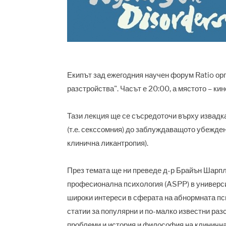
Екипът зад ежегодния научен форум Ratio орг
разстройства". Часът е 20:00, а мястото – ки
Тази лекция ще се съсредоточи върху извадка
(т.е. секссомния) до заблуждаващото убеждени
клинична ликантропия).
През темата ще ни преведе д-р Брайън Шарпл
професионална психология (ASPP) в универс
широки интереси в сферата на абнормната пс
статии за популярни и по-малко известни ра
проблеми и история и философия на клиничната