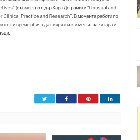
ctives" (съвместно с д-р Карл Дограми) и "Unusual and
 Clinical Practice and Research". В момента работи по
ото си време обича да свири пънк и метъл на китара и
мъци.
Twitter
Facebook
Pinterest
LinkedIn