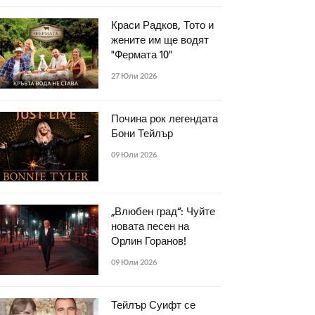
Краси Радков, Тото и
жените им ще водят
"Фермата 10"
27 Юли 2026
Почина рок легендата
Бони Тейлър
09 Юли 2026
„Влюбен град“: Чуйте
новата песен на
Орлин Горанов!
09 Юли 2026
Тейлър Суифт се