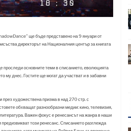
ShadowDance" ще бъде представено на 9 януари от
присъства директорът на Националния център за книгата
ще проследи основните теми в списанието, еволюцията
о му днес. Гостите ще могат да участват и в забавни
 през художествена призма в над 270 стр. с
стовете обхващат разнообразни медии: кино, телевизия,
, литература. Важен фокус е ренесансът на жанра в наши
и предизвикват този ренесанс. Списанието разглежда
 течението, като музиката на Дейвид Боуи, съвременна