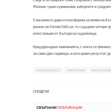
Япония, трансхуманизма, киборгите и сроднит
Списанието дава и платформа за изява на бъл
разказ на Уилям Гибсън, то съдържа четири о
илюстрации от български художници.
Краудфъндинг кампанията, с която се финанс
за само две седмици, а като краен резултат д
SHADOWDANCE
КИБЕРПЪНК
ФАНТАСТИК
СПОДЕЛИ.
СВЪРЗАНИ
ПУБЛИКАЦИИ