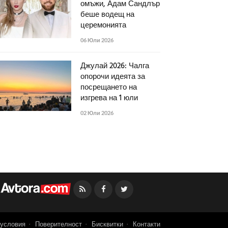
омъжи, Адам Сандлър
беше водещ на
церемонията
06 Юли 2026
Джулай 2026: Чалга
опорочи идеята за
посрещането на
изгрева на 1 юли
02 Юли 2026
Facebook
Twitter
условия
Поверителност
Бисквитки
Контакти