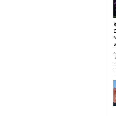
О
В
п
п