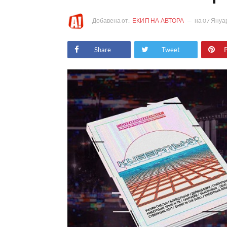
Добавена от:
ЕКИП НА АВТОРА
на
07 Януа
Share
Tweet
P