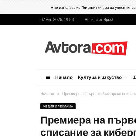
Ние използваме "бисквитки", за да улесним в
07 Авг. 2026, 19:53
Новини от Bpost
Начало
Култура и изкуство
Ш
»
Начало
Премиера на първото българско списани
МЕДИЯ И РЕКЛАМА
Премиера на първ
списание за кибер