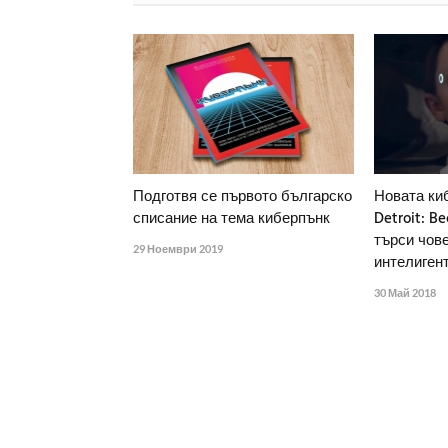
Подготвя се първото българско
Новата ки
списание на тема киберпънк
Detroit: 
търси чов
29 Ноември 2019
интелиген
30 Май 2018