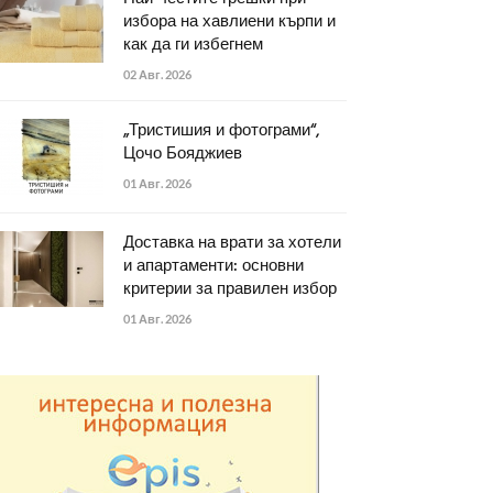
избора на хавлиени кърпи и
как да ги избегнем
02 Авг. 2026
„Тристишия и фотограми“,
Цочо Бояджиев
01 Авг. 2026
Доставка на врати за хотели
и апартаменти: основни
критерии за правилен избор
01 Авг. 2026