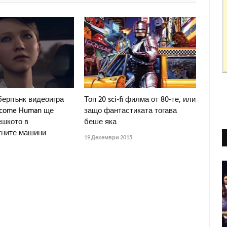
берпънк видеоигра
Топ 20 sci-fi филма от 80-те, или
Become Human ще
защо фантастиката тогава
ешкото в
беше яка
тните машини
19 Декември 2015