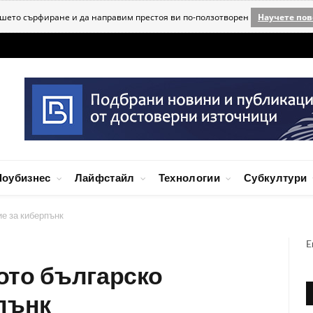
ашето сърфиране и да направим престоя ви по-ползотворен
Научете пов
оубизнес
Лайфстайл
Технологии
Субкултури
е за киберпънк
E
ото българско
пънк