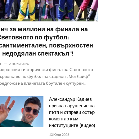
Кич за милиони на финала на
Световното по футбол:
"сантиментален, повърхностен
и недодялан спектакъл"!
т
20 Юли 2026
черашният исторически финал на Световното
ървенство по футбол на стадион „МетЛайф“
редложи на планетата брутален културен..
Александър Кадиев
призна нарушение на
пътя и отправи остър
коментар към
институциите (видео)
13 Юли 2026