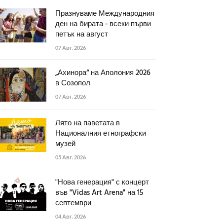
Празнуваме Международния
ден на бирата - всеки първи
петък на август
07 Авг. 2026
„Ахинора“ на Аполония 2026
в Созопол
07 Авг. 2026
Лято на паветата в
Националния етнографски
музей
05 Авг. 2026
"Нова генерация" с концерт
във "Vidas Art Arena" на 15
септември
04 Авг. 2026