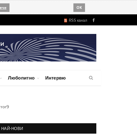
ече
OK
RSS канал
Facebook
Любопитно
Интервю
rror9
НАЙ-НОВИ