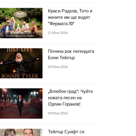
Краси Радков, Тото и
жените им ще водят
"Фермата 10"
27 Юли 2026
Почина рок легендата
Бони Тейлър
09 Юли 2026
„Влюбен град“: Чуйте
новата песен на
Орлин Горанов!
09 Юли 2026
Тейлър Суифт се