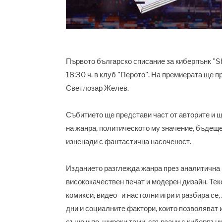
Първото българско списание за киберпънк "
18:30 ч. в клуб "Перото". На премиерата ще 
Светлозар Желев.
Събитието ще представи част от авторите и 
на жанра, политическото му значение, бъдещет
изненади с фантастична насоченост.
Изданието разглежда жанра през аналитична и
висококачествен печат и модерен дизайн. Тек
комикси, видео- и настолни игри и разбира се
дни и социалните фактори, които позволяват 
също и по-широки теми, свързани с киберпънк