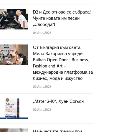
D2 и Део отново се събраха!
Чуйте новата им песен
„Свобода“!
04 Авг. 2026
От България към света:
Мила Захариева учреди
Balkan Open Door - Business,
Fashion and Art –
международна платформа за
бизнес, мода и изкуство
03 Авг. 2026
„Mater 2-10“, Хуан Согьон
02 Авг. 2026
Най-честите грешки при