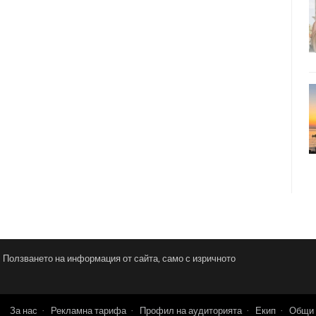
и. Ползването на информация от сайта, само с изричното
За нас
Рекламна тарифа
Профил на аудиторията
Екип
Общи 