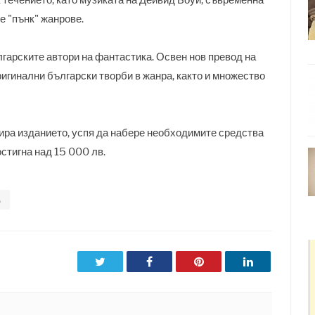
е "пънк" жанрове.
гарските автори на фантастика. Освен нов превод на
ригинални български творби в жанра, както и множество
ира изданието, успя да набере необходимите средства
остигна над 15 000 лв.
А
Twitter
Facebook
Pinterest
LinkedIn