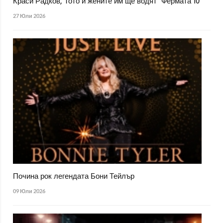
Краси Радков, Тото и жените им ще водят "Фермата 10"
27 Юли 2026
Почина рок легендата Бони Тейлър
09 Юли 2026