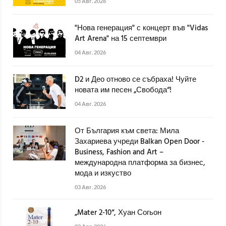
05 Авг. 2026
"Нова генерация" с концерт във "Vidas
Art Arena" на 15 септември
04 Авг. 2026
D2 и Део отново се събраха! Чуйте
новата им песен „Свобода“!
04 Авг. 2026
От България към света: Мила
Захариева учреди Balkan Open Door -
Business, Fashion and Art –
международна платформа за бизнес,
мода и изкуство
03 Авг. 2026
„Mater 2-10“, Хуан Согьон