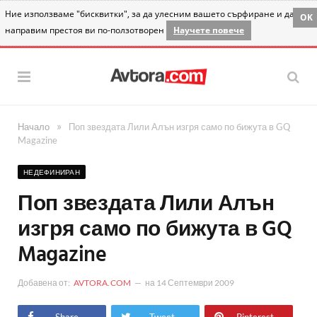
Ние използваме "бисквитки", за да улесним вашето сърфиране и да
OK
направим престоя ви по-ползотворен
Научете повече
»
Начало
Поп звездата Лили Алън изгря само по бижута в GQ
Magazine
НЕДЕФИНИРАН
Поп звездата Лили Алън
изгря само по бижута в GQ
Magazine
Добавена от:
AVTORA.COM
на
14 Септември 2009