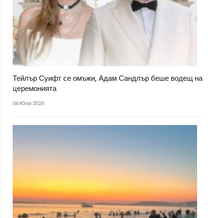
Тейлър Суифт се омъжи, Адам Сандлър беше водещ на
церемонията
06 Юли 2026