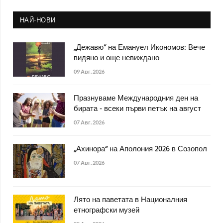
НАЙ-НОВИ
„Дежавю“ на Емануел Икономов: Вече
видяно и още невиждано
09 Авг. 2026
Празнуваме Международния ден на
бирата - всеки първи петък на август
07 Авг. 2026
„Ахинора“ на Аполония 2026 в Созопол
07 Авг. 2026
Лято на паветата в Националния
етнографски музей