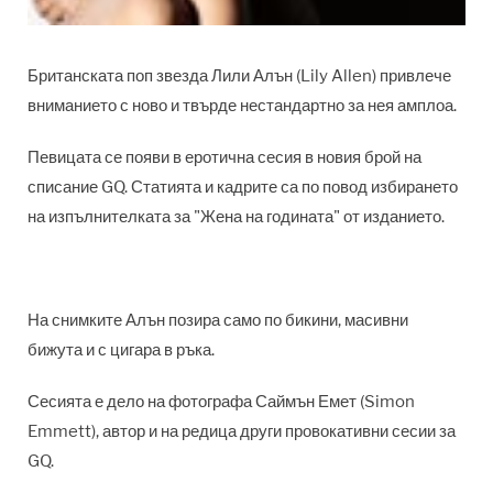
Британската поп звезда Лили Алън (Lily Allen) привлече
вниманието с ново и твърде нестандартно за нея амплоа.
Певицата се появи в еротична сесия в новия брой на
списание GQ. Статията и кадрите са по повод избирането
на изпълнителката за "Жена на годината" от изданието.
На снимките Алън позира само по бикини, масивни
бижута и с цигара в ръка.
Сесията е дело на фотографа Саймън Емет (Simon
Emmett), автор и на редица други провокативни сесии за
GQ.