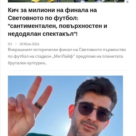
Кич за милиони на финала на
Световното по футбол:
"сантиментален, повърхностен и
недодялан спектакъл"!
От
20 Юли 2026
Вчерашният исторически финал на Световното първенство
по футбол на стадион „МетЛайф“ предложи на планетата
брутален културен..