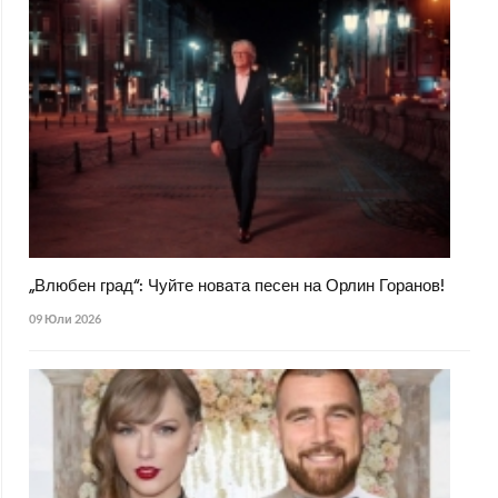
„Влюбен град“: Чуйте новата песен на Орлин Горанов!
09 Юли 2026