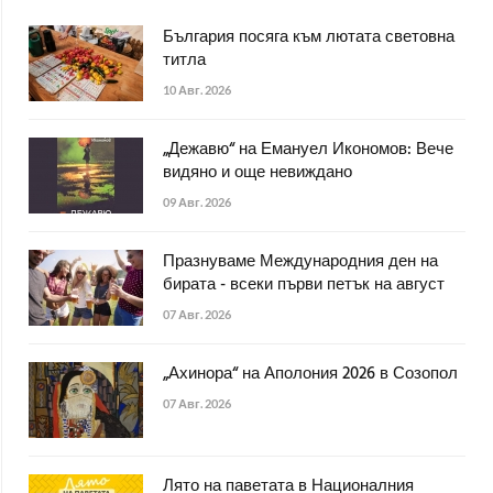
България посяга към лютата световна
титла
10 Авг. 2026
„Дежавю“ на Емануел Икономов: Вече
видяно и още невиждано
09 Авг. 2026
Празнуваме Международния ден на
бирата - всеки първи петък на август
07 Авг. 2026
„Ахинора“ на Аполония 2026 в Созопол
07 Авг. 2026
Лято на паветата в Националния