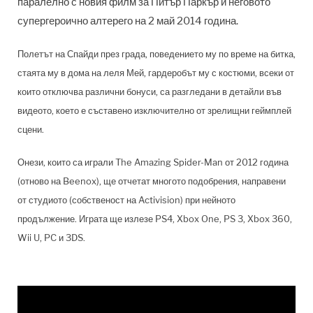
паралелно с новия филм за Питър Паркър и неговото
супергероично алтерего на 2 май 2014 година.
Полетът на Спайди през града, поведението му по време на битка,
стаята му в дома на леля Мей, гардеробът му с костюми, всеки от
които отключва различни бонуси, са разгледани в детайли във
видеото, което е съставено изключително от зрелищни геймплей
сцени.
Онези, които са играли The Amazing Spider-Man от 2012 година
(отново на Beenox), ще отчетат многото подобрения, направени
от студиото (собственост на Activision) при нейното
продължение. Играта ще излезе PS4, Xbox One, PS 3, Xbox 360,
Wii U, PC и 3DS.