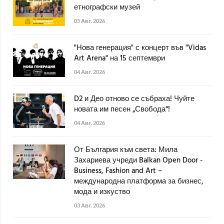
етнографски музей
05 Авг. 2026
"Нова генерация" с концерт във "Vidas
Art Arena" на 15 септември
04 Авг. 2026
D2 и Део отново се събраха! Чуйте
новата им песен „Свобода“!
04 Авг. 2026
От България към света: Мила
Захариева учреди Balkan Open Door -
Business, Fashion and Art –
международна платформа за бизнес,
мода и изкуство
03 Авг. 2026