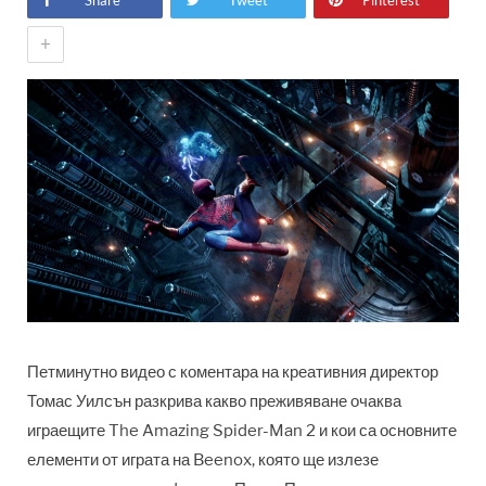
Share
Tweet
Pinterest
+
Петминутно видео с коментара на креативния директор
Томас Уилсън разкрива какво преживяване очаква
играещите The Amazing Spider-Man 2 и кои са основните
елементи от играта на Beenox, която ще излезе