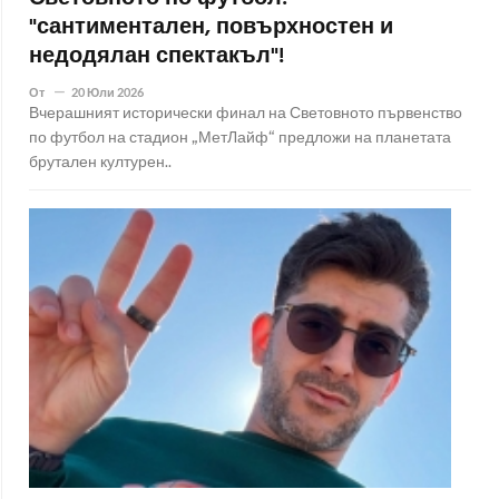
"сантиментален, повърхностен и
недодялан спектакъл"!
От
20 Юли 2026
Вчерашният исторически финал на Световното първенство
по футбол на стадион „МетЛайф“ предложи на планетата
брутален културен..