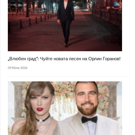
„Влюбен град“: Чуйте новата песен на Орлин Горанов!
09 Юли 2026