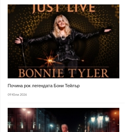
Почина рок легендата Бони Тейлър
09 Юли 2026