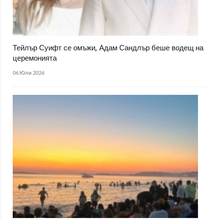
Тейлър Суифт се омъжи, Адам Сандлър беше водещ на
церемонията
06 Юли 2026