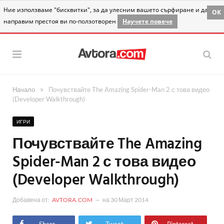
Ние използваме "бисквитки", за да улесним вашето сърфиране и да
OK
направим престоя ви по-ползотворен
Научете повече
»
Начало
Почувствайте The Amazing Spider-Man 2 с това видео
(Developer Walkthrough)
ИГРИ
Почувствайте The Amazing
Spider-Man 2 с това видео
(Developer Walkthrough)
Добавена от:
AVTORA.COM
на
30 Март 2014