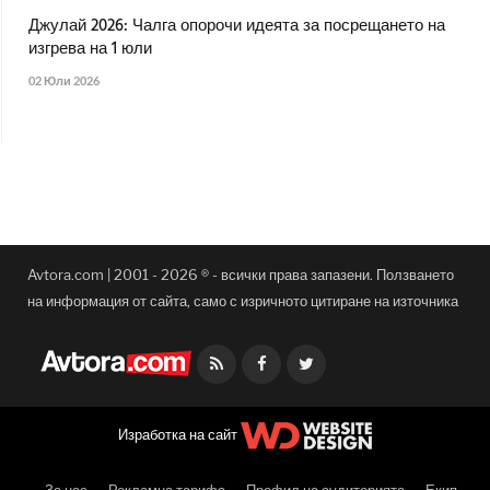
Джулай 2026: Чалга опорочи идеята за посрещането на
изгрева на 1 юли
02 Юли 2026
Avtora.com | 2001 - 2026 ® - всички права запазени. Ползването
на информация от сайта, само с изричното цитиране на източника
Facebook
Twitter
Изработка на сайт
За нас
Рекламна тарифа
Профил на аудиторията
Екип