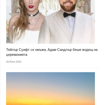
Тейлър Суифт се омъжи, Адам Сандлър беше водещ на
церемонията
06 Юли 2026