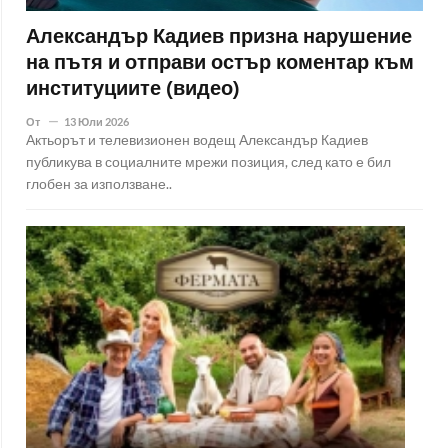
Александър Кадиев призна нарушение
на пътя и отправи остър коментар към
институциите (видео)
От
13 Юли 2026
Актьорът и телевизионен водещ Александър Кадиев
публикува в социалните мрежи позиция, след като е бил
глобен за използване..