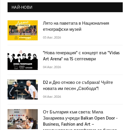
НАЙ-НОВИ
Лято на паветата в Националния
етнографски музей
05 Авг. 2026
"Нова генерация" с концерт във "Vidas
Art Arena" на 15 септември
04 Авг. 2026
D2 и Део отново се събраха! Чуйте
новата им песен „Свобода“!
04 Авг. 2026
От България към света: Мила
Захариева учреди Balkan Open Door -
Business, Fashion and Art –