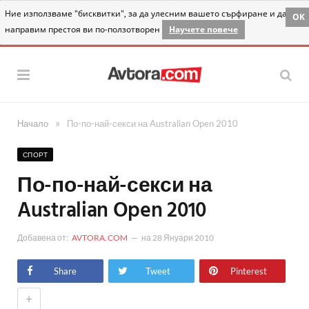
Ние използваме "бисквитки", за да улесним вашето сърфиране и да
OK
направим престоя ви по-ползотворен
Научете повече
»
Начало
По-по-най-секси на Australian Open 2010
СПОРТ
По-по-най-секси на
Australian Open 2010
Добавена от:
AVTORA.COM
на
28 Януари 2010
Share
Tweet
Pinterest
+