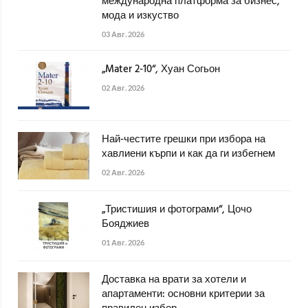
международна платформа за бизнес,
мода и изкуство
03 Авг. 2026
„Mater 2-10“, Хуан Согьон
02 Авг. 2026
Най-честите грешки при избора на
хавлиени кърпи и как да ги избегнем
02 Авг. 2026
„Тристишия и фотограми“, Цочо
Бояджиев
01 Авг. 2026
Доставка на врати за хотели и
апартаменти: основни критерии за