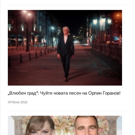
„Влюбен град“: Чуйте новата песен на Орлин Горанов!
09 Юли 2026