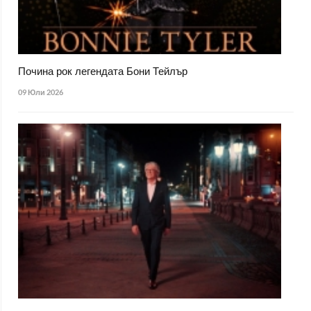
Почина рок легендата Бони Тейлър
09 Юли 2026