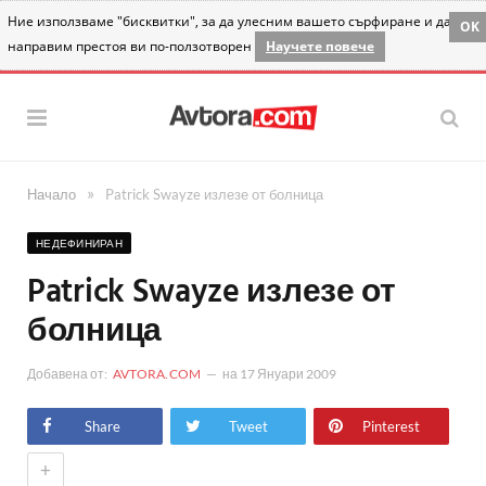
Ние използваме "бисквитки", за да улесним вашето сърфиране и да
OK
направим престоя ви по-ползотворен
Научете повече
»
Начало
Patrick Swayze излезе от болница
НЕДЕФИНИРАН
Patrick Swayze излезе от
болница
Добавена от:
AVTORA.COM
на
17 Януари 2009
Share
Tweet
Pinterest
+