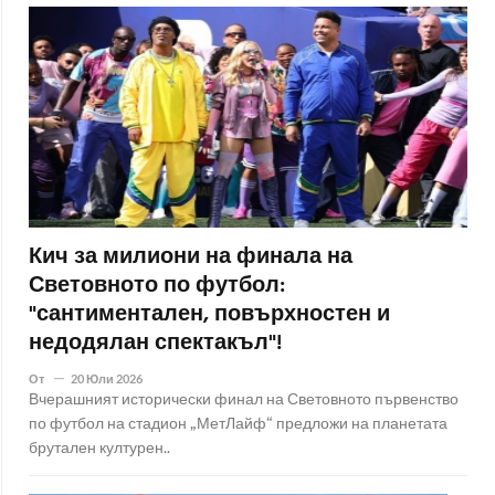
Кич за милиони на финала на
Световното по футбол:
"сантиментален, повърхностен и
недодялан спектакъл"!
От
20 Юли 2026
Вчерашният исторически финал на Световното първенство
по футбол на стадион „МетЛайф“ предложи на планетата
брутален културен..