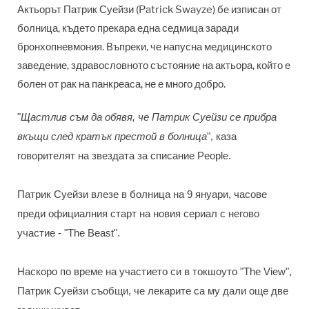
Актьорът Патрик Суейзи (Patrick Swayze) бе изписан от
болница, където прекара една седмица заради
бронхопневмония. Въпреки, че напусна медицинското
заведение, здравословното състояние на актьора, който е
болен от рак на панкреаса, не е много добро.
"
Щастлив съм да обявя, че Патрик Суейзи се прибра
вкъщи след кратък престой в болница
", каза
говорителят на звездата за списание People.
Патрик Суейзи влезе в болница на 9 януари, часове
преди официалния старт на новия сериал с негово
участие - "The Beast".
Наскоро по време на участието си в токшоуто "The View",
Патрик Суейзи съобщи, че лекарите са му дали още две