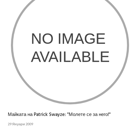
Майката на Patrick Swayze: "Молете се за него!"
29 Януари 2009