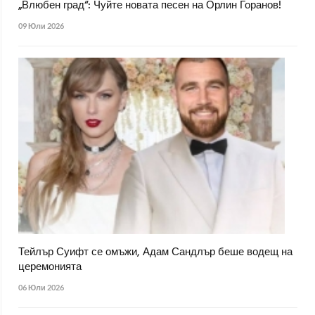
„Влюбен град“: Чуйте новата песен на Орлин Горанов!
09 Юли 2026
Тейлър Суифт се омъжи, Адам Сандлър беше водещ на
церемонията
06 Юли 2026