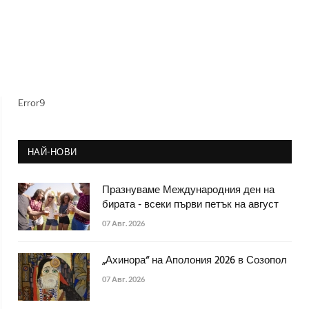
Error9
НАЙ-НОВИ
Празнуваме Международния ден на
бирата - всеки първи петък на август
07 Авг. 2026
„Ахинора“ на Аполония 2026 в Созопол
07 Авг. 2026