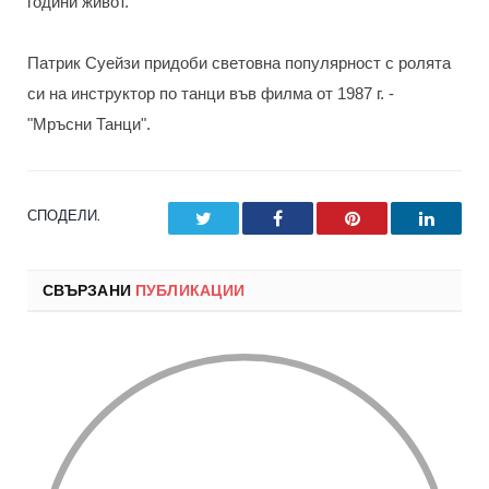
години живот.
Патрик Суейзи придоби световна популярност с ролята
си на инструктор по танци във филма от 1987 г. -
"Мръсни Танци".
СПОДЕЛИ.
Twitter
Facebook
Pinterest
LinkedI
СВЪРЗАНИ
ПУБЛИКАЦИИ