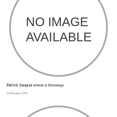
Patrick Swayze влезе в болница
10 Януари 2009