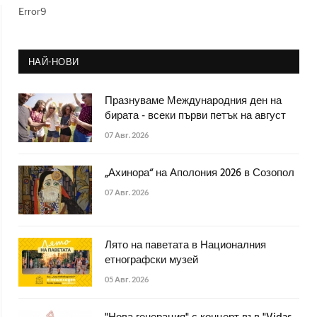
Error9
НАЙ-НОВИ
Празнуваме Международния ден на
бирата - всеки първи петък на август
07 Авг. 2026
„Ахинора“ на Аполония 2026 в Созопол
07 Авг. 2026
Лято на паветата в Националния
етнографски музей
05 Авг. 2026