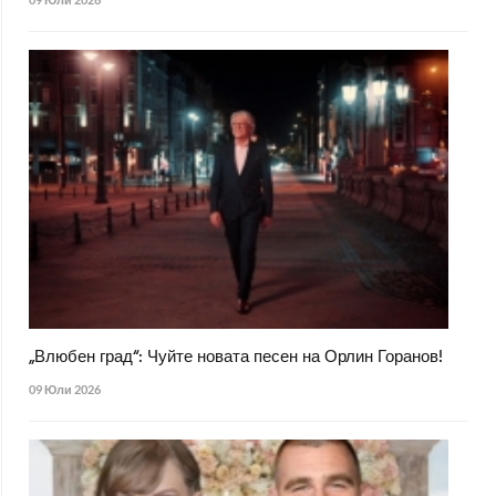
„Влюбен град“: Чуйте новата песен на Орлин Горанов!
09 Юли 2026