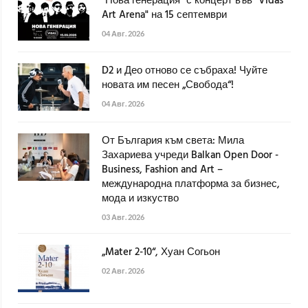
"Нова генерация" с концерт във "Vidas
Art Arena" на 15 септември
04 Авг. 2026
D2 и Део отново се събраха! Чуйте
новата им песен „Свобода“!
04 Авг. 2026
От България към света: Мила
Захариева учреди Balkan Open Door -
Business, Fashion and Art –
международна платформа за бизнес,
мода и изкуство
03 Авг. 2026
„Mater 2-10“, Хуан Согьон
02 Авг. 2026