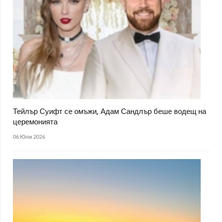
Тейлър Суифт се омъжи, Адам Сандлър беше водещ на
церемонията
06 Юли 2026