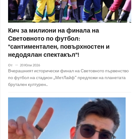
Кич за милиони на финала на
Световното по футбол:
"сантиментален, повърхностен и
недодялан спектакъл"!
От
20 Юли 2026
Вчерашният исторически финал на Световното първенство
по футбол на стадион „МетЛайф“ предложи на планетата
брутален културен..