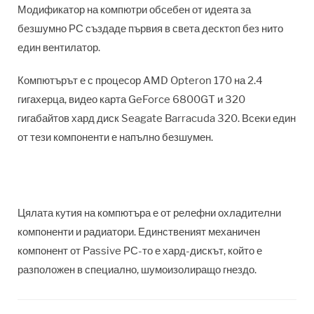
Модификатор на компютри обсебен от идеята за
безшумно РС създаде първия в света десктоп без нито
един вентилатор.
Компютърът е с процесор AMD Opteron 170 на 2.4
гигахерца, видео карта GeForce 6800GT и 320
гигабайтов хард диск Seagate Barracuda 320. Всеки един
от тези компоненти е напълно безшумен.
Цялата кутия на компютъра е от релефни охладителни
компоненти и радиатори. Единственият механичен
компонент от Passive РС-то е хард-дискът, който е
разположен в специално, шумоизолиращо гнездо.