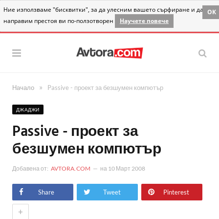
Ние използваме "бисквитки", за да улесним вашето сърфиране и да
OK
направим престоя ви по-ползотворен
Научете повече
»
Начало
Passive - проект за безшумен компютър
ДЖАДЖИ
Passive - проект за
безшумен компютър
Добавена от:
AVTORA.COM
на
10 Март 2008
Share
Tweet
Pinterest
+