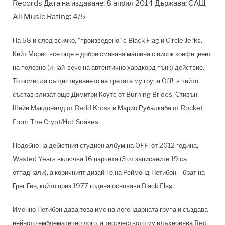
Records Дата на издаване: 8 април 2014 Държава: САЩ
All Music Rating: 4/5
На 58 и след всичко, "произведено" с Black Flag и Circle Jerks,
Кийт Морис все още е добре смазана машина с висок коефициент
на полезно (и най-вече на автентично хардкорд пънк) действие.
То осмисля съществуването на третата му група Off!, в чийто
състав влизат още Димитри Коутс от Burning Brides, Стивън
Шейн Макдоналд от Redd Kross и Марио Рубалкаба от Rocket
From The Crypt/Hot Snakes.
Подобно на дебютния студиен албум на OFF! от 2012 година,
Wasted Years включва 16 парчета (3 от записаните 19 са
отпаднали), а коричният дизайн е на Реймонд Петибон – брат на
Грег Гин, който през 1977 година основава Black Flag.
Именно Петибон дава това име на легендарната група и създава
нейното емблематично лого, а творчеството му вдъхновява Red