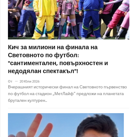
Кич за милиони на финала на
Световното по футбол:
"сантиментален, повърхностен и
недодялан спектакъл"!
От
20 Юли 2026
Вчерашният исторически финал на Световното първенство
по футбол на стадион „МетЛайф“ предложи на планетата
брутален културен..