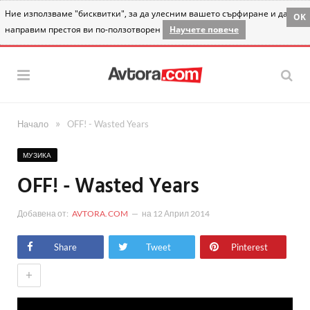
Ние използваме "бисквитки", за да улесним вашето сърфиране и да
OK
направим престоя ви по-ползотворен
Научете повече
»
Начало
OFF! - Wasted Years
МУЗИКА
OFF! - Wasted Years
Добавена от:
AVTORA.COM
на
12 Април 2014
Share
Tweet
Pinterest
+