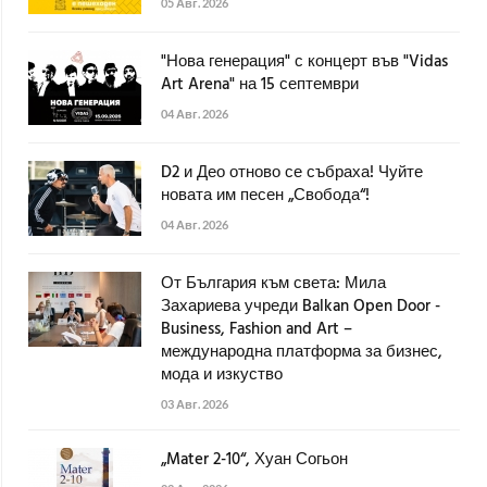
05 Авг. 2026
"Нова генерация" с концерт във "Vidas
Art Arena" на 15 септември
04 Авг. 2026
D2 и Део отново се събраха! Чуйте
новата им песен „Свобода“!
04 Авг. 2026
От България към света: Мила
Захариева учреди Balkan Open Door -
Business, Fashion and Art –
международна платформа за бизнес,
мода и изкуство
03 Авг. 2026
„Mater 2-10“, Хуан Согьон