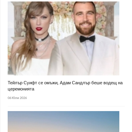
Тейлър Суифт се омъжи, Адам Сандлър беше водещ на
церемонията
06 Юли 2026