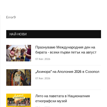
Error9
НАЙ-НОВИ
Празнуваме Международния ден на
бирата - всеки първи петък на август
07 Авг. 2026
„Ахинора“ на Аполония 2026 в Созопол
07 Авг. 2026
Лято на паветата в Националния
етнографски музей