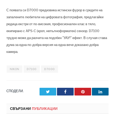
С появата си D7000 предизвика истински фурор в средите на
запалените любители на цифровата фотография, предлагайки
редица екстри от по-високия, професионален клас в тяло,
екипирано с APS-C (кроп, непълноформатен) сензор. D7100
трудно може да разчита на подобен "УАУ!" ефект. В случая става
дума за една по-добра версия на една вече доказано добра
камера.
NIKON
D7100
D7000
СПОДЕЛИ.
Twitter
Facebook
Pinterest
LinkedI
СВЪРЗАНИ
ПУБЛИКАЦИИ