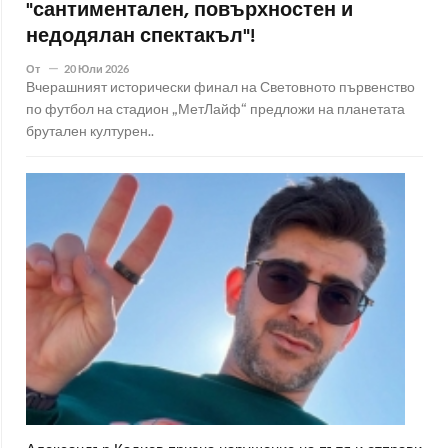
"сантиментален, повърхностен и
недодялан спектакъл"!
От
20 Юли 2026
Вчерашният исторически финал на Световното първенство
по футбол на стадион „МетЛайф“ предложи на планетата
брутален културен..