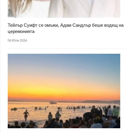
Тейлър Суифт се омъжи, Адам Сандлър беше водещ на
церемонията
06 Юли 2026