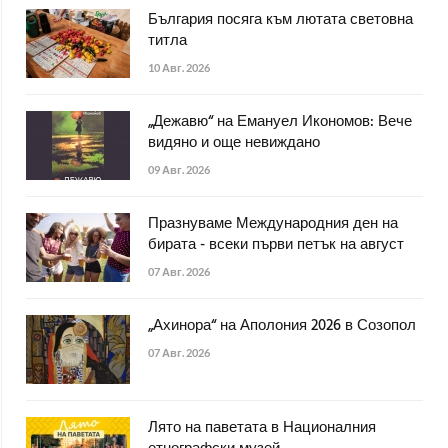
България посяга към лютата световна
титла
10 Авг. 2026
„Дежавю“ на Емануел Икономов: Вече
видяно и още невиждано
09 Авг. 2026
Празнуваме Международния ден на
бирата - всеки първи петък на август
07 Авг. 2026
„Ахинора“ на Аполония 2026 в Созопол
07 Авг. 2026
Лято на паветата в Националния