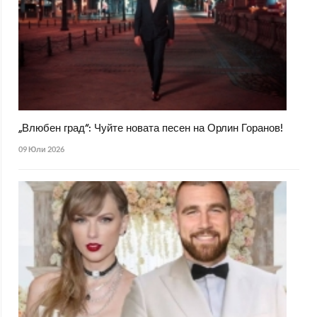
„Влюбен град“: Чуйте новата песен на Орлин Горанов!
09 Юли 2026