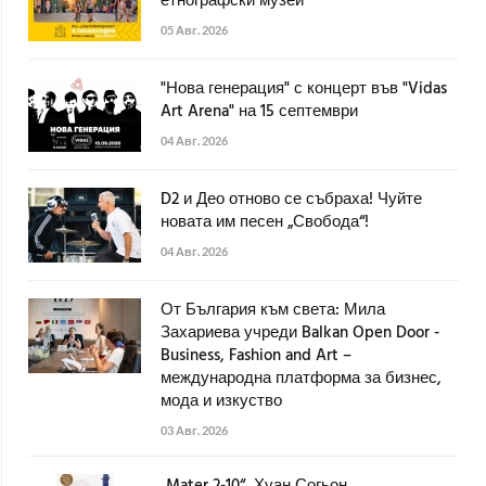
етнографски музей
05 Авг. 2026
"Нова генерация" с концерт във "Vidas
Art Arena" на 15 септември
04 Авг. 2026
D2 и Део отново се събраха! Чуйте
новата им песен „Свобода“!
04 Авг. 2026
От България към света: Мила
Захариева учреди Balkan Open Door -
Business, Fashion and Art –
международна платформа за бизнес,
мода и изкуство
03 Авг. 2026