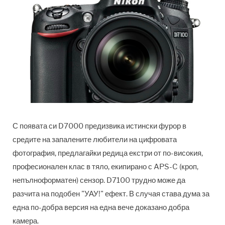
С появата си D7000 предизвика истински фурор в
средите на запалените любители на цифровата
фотография, предлагайки редица екстри от по-високия,
професионален клас в тяло, екипирано с APS-C (кроп,
непълноформатен) сензор. D7100 трудно може да
разчита на подобен "УАУ!" ефект. В случая става дума за
една по-добра версия на една вече доказано добра
камера.