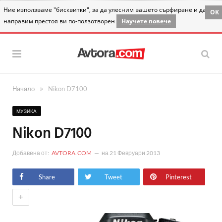
Ние използваме "бисквитки", за да улесним вашето сърфиране и да
OK
направим престоя ви по-ползотворен
Научете повече
»
Начало
Nikon D7100
МУЗИКА
Nikon D7100
Добавена от:
AVTORA.COM
на
21 Февруари 2013
Share
Tweet
Pinterest
+