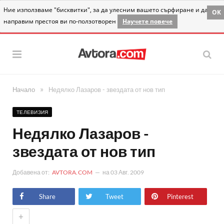
Ние използваме "бисквитки", за да улесним вашето сърфиране и да
OK
направим престоя ви по-ползотворен
Научете повече
»
Начало
Недялко Лазаров - звездата от нов тип
ТЕЛЕВИЗИЯ
Недялко Лазаров -
звездата от нов тип
Добавена от:
AVTORA.COM
на
03 Авг. 2009
Share
Tweet
Pinterest
+