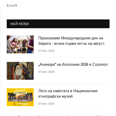
Error9
НАЙ-НОВИ
Празнуваме Международния ден на
бирата - всеки първи петък на август
07 Авг. 2026
„Ахинора“ на Аполония 2026 в Созопол
07 Авг. 2026
Лято на паветата в Националния
етнографски музей
05 Авг. 2026