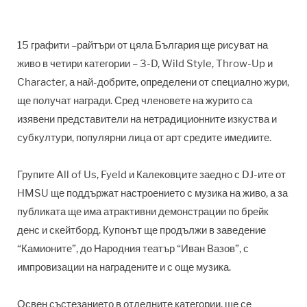
15 графити –райтъри от цяла България ще рисуват на
живо в четири категории – 3-D, Wild Style, Throw-Up и
Character, а най-добрите, определени от специално жури,
ще получат награди. Сред членовете на журито са
изявени представители на нетрадиционните изкуства и
субкултури, популярни лица от арт средите имедиите.
Групите All of Us, Fyeld и Калековците заедно с DJ-ите от
HMSU ще поддържат настроението с музика на живо, а за
публиката ще има атрактивни демонстрации по брейк
денс и скейтборд. Купонът ще продължи в заведение
“Камионите”, до Народния театър “Иван Вазов”, с
импровизации на наградените и с още музика.
Освен състезанието в отделните категории, ще се