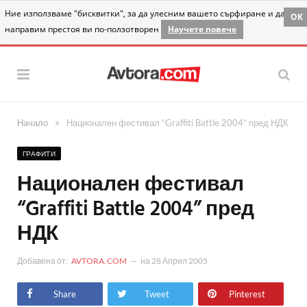
Ние използваме "бисквитки", за да улесним вашето сърфиране и да
OK
направим престоя ви по-ползотворен
Научете повече
»
Начало
Национален фестивал “Graffiti Battle 2004” пред НДК
ГРАФИТИ
Национален фестивал
“Graffiti Battle 2004” пред
НДК
Добавена от:
AVTORA.COM
на
28 Април 2005
Share
Tweet
Pinterest