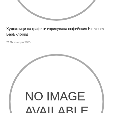
Художници на графити изрисуваха софийския Heineken
БарБилборд
21 Октомври 2005