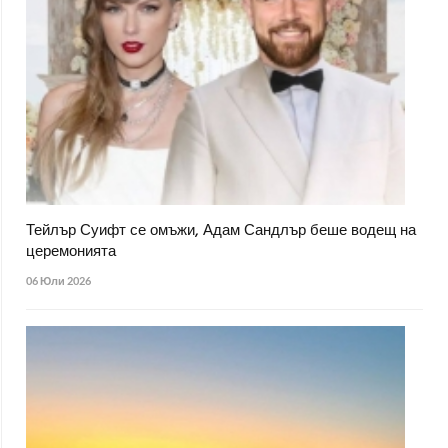
Тейлър Суифт се омъжи, Адам Сандлър беше водещ на
церемонията
06 Юли 2026