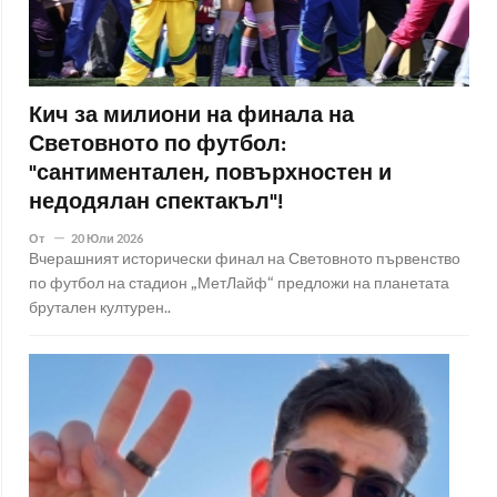
Кич за милиони на финала на
Световното по футбол:
"сантиментален, повърхностен и
недодялан спектакъл"!
От
20 Юли 2026
Вчерашният исторически финал на Световното първенство
по футбол на стадион „МетЛайф“ предложи на планетата
брутален културен..