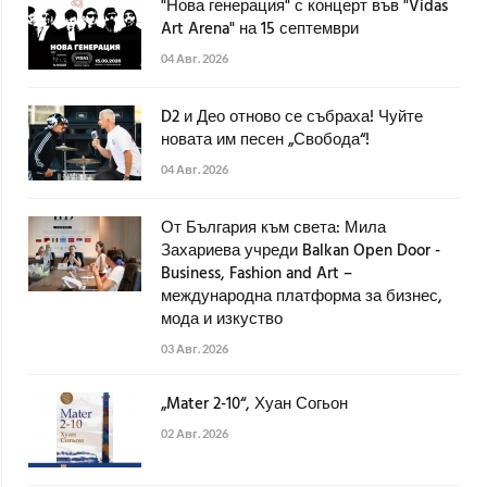
"Нова генерация" с концерт във "Vidas
Art Arena" на 15 септември
04 Авг. 2026
D2 и Део отново се събраха! Чуйте
новата им песен „Свобода“!
04 Авг. 2026
От България към света: Мила
Захариева учреди Balkan Open Door -
Business, Fashion and Art –
международна платформа за бизнес,
мода и изкуство
03 Авг. 2026
„Mater 2-10“, Хуан Согьон
02 Авг. 2026