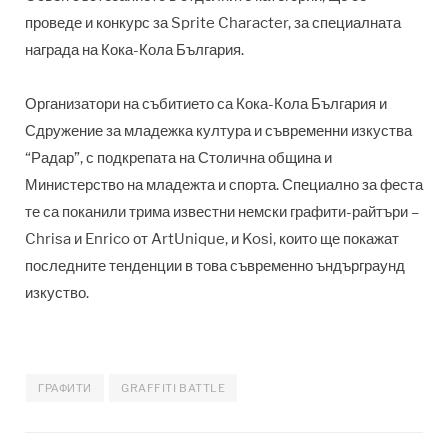
проведе и конкурс за Sprite Character, за специалната
награда на Кока-Кола България.
Организатори на събитието са Кока-Кола България и
Сдружение за младежка култура и съвременни изкуства
“Радар”, с подкрепата на Столична община и
Министерство на младежта и спорта. Специално за феста
те са поканили трима известни немски графити-райтъри –
Chrisa и Enrico от ArtUnique, и Kosi, които ще покажат
последните тенденции в това съвременно ъндърграунд
изкуство.
ГРАФИТИ
GRAFFITI BATTLE